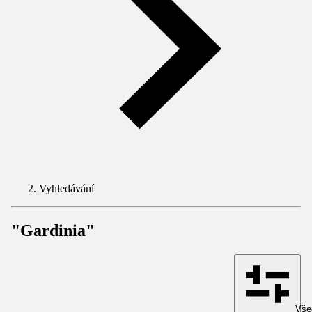
Vyhledávání
"Gardinia"
Všec