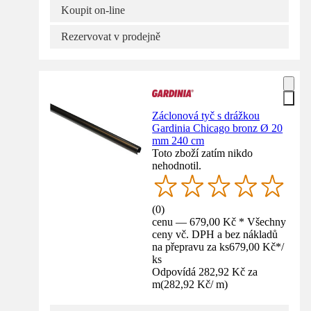
Koupit on-line
Rezervovat v prodejně
Záclonová tyč s drážkou
Gardinia Chicago bronz Ø 20
mm 240 cm
Toto zboží zatím nikdo
nehodnotil.
(
0
)
cenu — 679,00 Kč * Všechny
ceny vč. DPH a bez nákladů
na přepravu za ks
679,00 Kč
*
/
ks
Odpovídá 282,92 Kč za
m
(
282,92 Kč
/
m
)