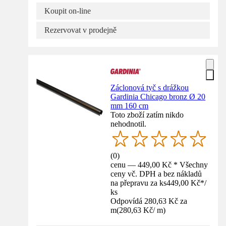
Koupit on-line
Rezervovat v prodejně
Záclonová tyč s drážkou
Gardinia Chicago bronz Ø 20
mm 160 cm
Toto zboží zatím nikdo
nehodnotil.
(
0
)
cenu — 449,00 Kč * Všechny
ceny vč. DPH a bez nákladů
na přepravu za ks
449,00 Kč
*
/
ks
Odpovídá 280,63 Kč za
m
(
280,63 Kč
/
m
)