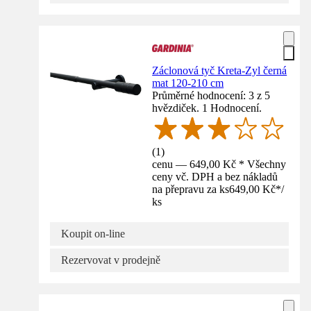
Záclonová tyč Kreta-Zyl černá
mat 120-210 cm
Průměrné hodnocení: 3 z 5
hvězdiček. 1 Hodnocení.
(
1
)
cenu — 649,00 Kč * Všechny
ceny vč. DPH a bez nákladů
na přepravu za ks
649,00 Kč
*
/
ks
Koupit on-line
Rezervovat v prodejně