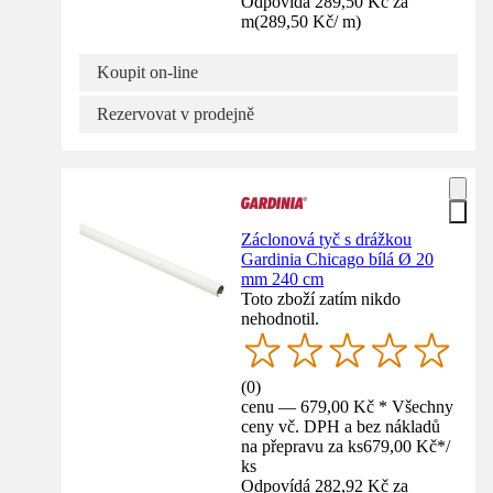
Odpovídá 289,50 Kč za
m
(
289,50 Kč
/
m
)
Koupit on-line
Rezervovat v prodejně
Záclonová tyč s drážkou
Gardinia Chicago bílá Ø 20
mm 240 cm
Toto zboží zatím nikdo
nehodnotil.
(
0
)
cenu — 679,00 Kč * Všechny
ceny vč. DPH a bez nákladů
na přepravu za ks
679,00 Kč
*
/
ks
Odpovídá 282,92 Kč za