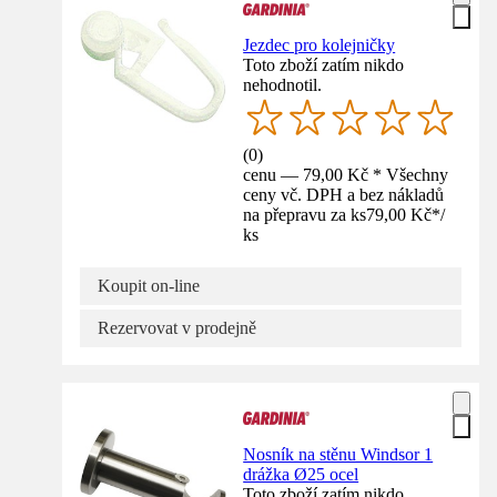
Jezdec pro kolejničky
Toto zboží zatím nikdo
nehodnotil.
(
0
)
cenu — 79,00 Kč * Všechny
ceny vč. DPH a bez nákladů
na přepravu za ks
79,00 Kč
*
/
ks
Koupit on-line
Rezervovat v prodejně
Nosník na stěnu Windsor 1
drážka Ø25 ocel
Toto zboží zatím nikdo