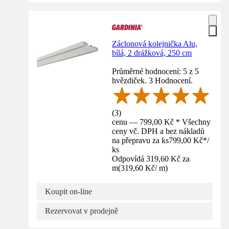
Záclonová kolejnička Alu,
bílá, 2 drážková, 250 cm
Průměrné hodnocení: 5 z 5
hvězdiček. 3 Hodnocení.
(
3
)
cenu — 799,00 Kč * Všechny
ceny vč. DPH a bez nákladů
na přepravu za ks
799,00 Kč
*
/
ks
Odpovídá 319,60 Kč za
m
(
319,60 Kč
/
m
)
Koupit on-line
Rezervovat v prodejně