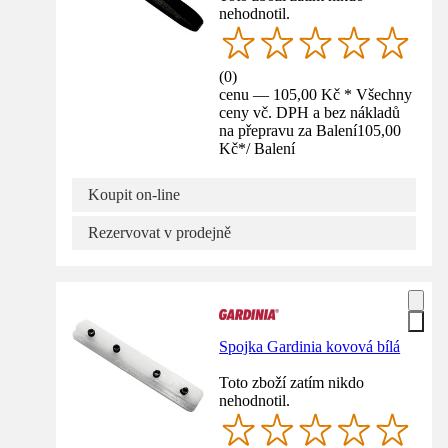
nehodnotil.
(
0
)
cenu — 105,00 Kč * Všechny
ceny vč. DPH a bez nákladů
na přepravu za Balení
105,00
Kč
*
/
Balení
Koupit on-line
Rezervovat v prodejně
Spojka Gardinia kovová bílá
Toto zboží zatím nikdo
nehodnotil.