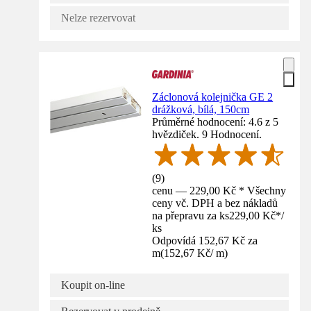
Nelze rezervovat
Záclonová kolejnička GE 2
drážková, bílá, 150cm
Průměrné hodnocení: 4.6 z 5
hvězdiček. 9 Hodnocení.
(
9
)
cenu — 229,00 Kč * Všechny
ceny vč. DPH a bez nákladů
na přepravu za ks
229,00 Kč
*
/
ks
Odpovídá 152,67 Kč za
m
(
152,67 Kč
/
m
)
Koupit on-line