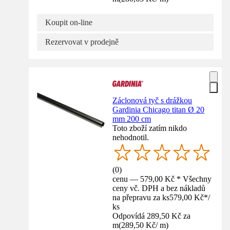
Koupit on-line
Rezervovat v prodejně
Záclonová tyč s drážkou
Gardinia Chicago titan Ø 20
mm 200 cm
Toto zboží zatím nikdo
nehodnotil.
(
0
)
cenu — 579,00 Kč * Všechny
ceny vč. DPH a bez nákladů
na přepravu za ks
579,00 Kč
*
/
ks
Odpovídá 289,50 Kč za
m
(
289,50 Kč
/
m
)