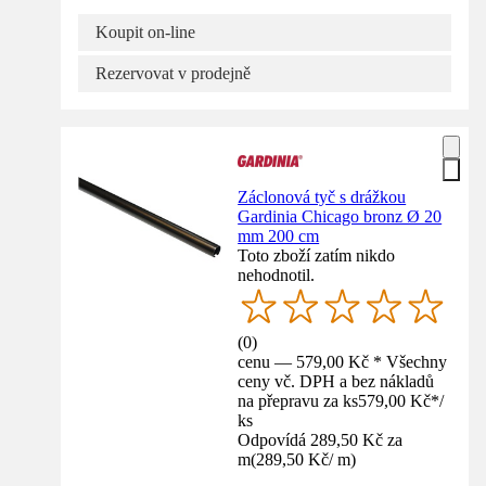
Koupit on-line
Rezervovat v prodejně
Záclonová tyč s drážkou
Gardinia Chicago bronz Ø 20
mm 200 cm
Toto zboží zatím nikdo
nehodnotil.
(
0
)
cenu — 579,00 Kč * Všechny
ceny vč. DPH a bez nákladů
na přepravu za ks
579,00 Kč
*
/
ks
Odpovídá 289,50 Kč za
m
(
289,50 Kč
/
m
)