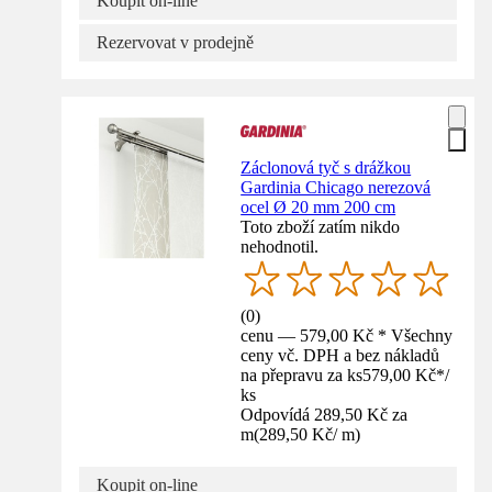
Koupit on-line
Rezervovat v prodejně
Záclonová tyč s drážkou
Gardinia Chicago nerezová
ocel Ø 20 mm 200 cm
Toto zboží zatím nikdo
nehodnotil.
(
0
)
cenu — 579,00 Kč * Všechny
ceny vč. DPH a bez nákladů
na přepravu za ks
579,00 Kč
*
/
ks
Odpovídá 289,50 Kč za
m
(
289,50 Kč
/
m
)
Koupit on-line