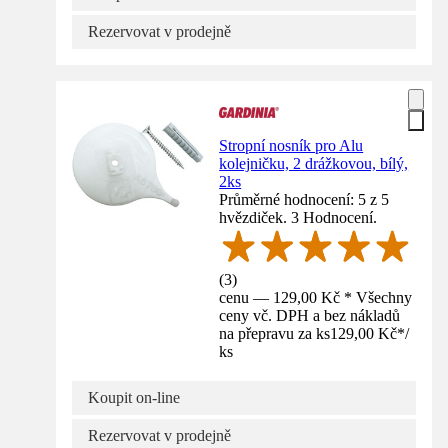
Rezervovat v prodejně
Stropní nosník pro Alu
kolejničku, 2 drážkovou, bílý,
2ks
Průměrné hodnocení: 5 z 5
hvězdiček. 3 Hodnocení.
(
3
)
cenu — 129,00 Kč * Všechny
ceny vč. DPH a bez nákladů
na přepravu za ks
129,00 Kč
*
/
ks
Koupit on-line
Rezervovat v prodejně