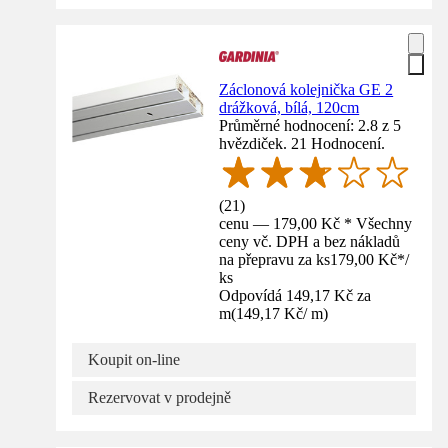
Záclonová kolejnička GE 2
drážková, bílá, 120cm
Průměrné hodnocení: 2.8 z 5
hvězdiček. 21 Hodnocení.
(
21
)
cenu — 179,00 Kč * Všechny
ceny vč. DPH a bez nákladů
na přepravu za ks
179,00 Kč
*
/
ks
Odpovídá 149,17 Kč za
m
(
149,17 Kč
/
m
)
Koupit on-line
Rezervovat v prodejně