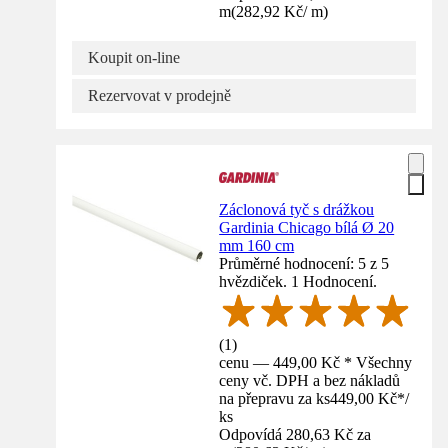
m
(
282,92 Kč
/
m
)
Koupit on-line
Rezervovat v prodejně
Záclonová tyč s drážkou
Gardinia Chicago bílá Ø 20
mm 160 cm
Průměrné hodnocení: 5 z 5
hvězdiček. 1 Hodnocení.
(
1
)
cenu — 449,00 Kč * Všechny
ceny vč. DPH a bez nákladů
na přepravu za ks
449,00 Kč
*
/
ks
Odpovídá 280,63 Kč za