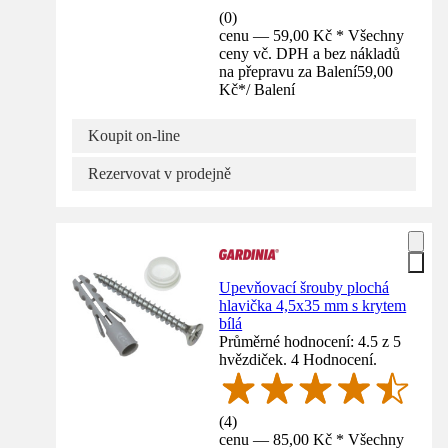
(
0
)
cenu — 59,00 Kč * Všechny
ceny vč. DPH a bez nákladů
na přepravu za Balení
59,00
Kč
*
/
Balení
Koupit on-line
Rezervovat v prodejně
Upevňovací šrouby plochá
hlavička 4,5x35 mm s krytem
bílá
Průměrné hodnocení: 4.5 z 5
hvězdiček. 4 Hodnocení.
(
4
)
cenu — 85,00 Kč * Všechny