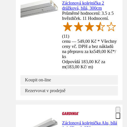
Záclonová kolejnička 2
drážková, bílá, 300cm
Průměrné hodnocení: 3.5 z 5
hvězdiček. 11 Hodnocení.
(
11
)
cenu — 549,00 Kč * Všechny
ceny vč. DPH a bez nákladů
na přepravu za ks
549,00 Kč
*
/
ks
Odpovídá 183,00 Kč za
m
(
183,00 Kč
/
m
)
Koupit on-line
Rezervovat v prodejně
Záclonová kolejnička Alu, bílá