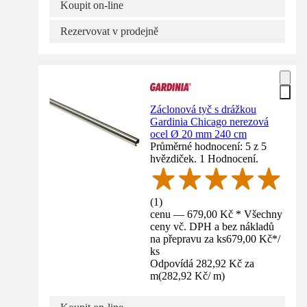
Koupit on-line
Rezervovat v prodejně
Záclonová tyč s drážkou
Gardinia Chicago nerezová
ocel Ø 20 mm 240 cm
Průměrné hodnocení: 5 z 5
hvězdiček. 1 Hodnocení.
(
1
)
cenu — 679,00 Kč * Všechny
ceny vč. DPH a bez nákladů
na přepravu za ks
679,00 Kč
*
/
ks
Odpovídá 282,92 Kč za
m
(
282,92 Kč
/
m
)