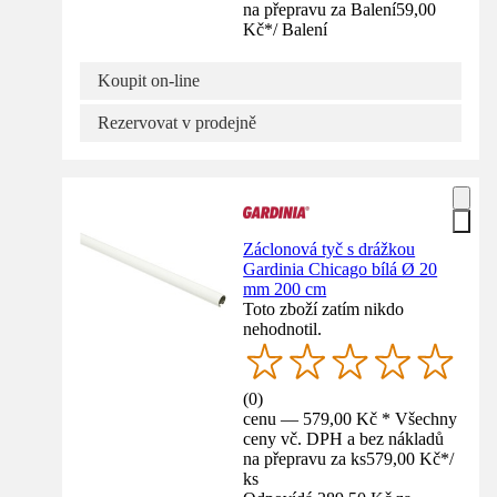
na přepravu za Balení
59,00
Kč
*
/
Balení
Koupit on-line
Rezervovat v prodejně
Záclonová tyč s drážkou
Gardinia Chicago bílá Ø 20
mm 200 cm
Toto zboží zatím nikdo
nehodnotil.
(
0
)
cenu — 579,00 Kč * Všechny
ceny vč. DPH a bez nákladů
na přepravu za ks
579,00 Kč
*
/
ks