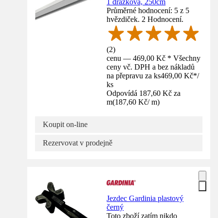
1 drážková, 250cm
Průměrné hodnocení: 5 z 5
hvězdiček. 2 Hodnocení.
(
2
)
cenu — 469,00 Kč * Všechny
ceny vč. DPH a bez nákladů
na přepravu za ks
469,00 Kč
*
/
ks
Odpovídá 187,60 Kč za
m
(
187,60 Kč
/
m
)
Koupit on-line
Rezervovat v prodejně
Jezdec Gardinia plastový
černý
Toto zboží zatím nikdo