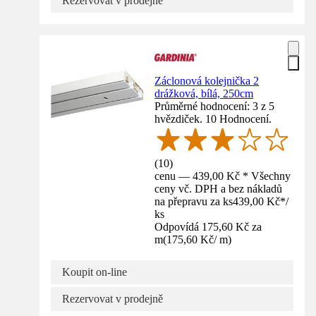
Rezervovat v prodejně
Záclonová kolejnička 2
drážková, bílá, 250cm
Průměrné hodnocení: 3 z 5
hvězdiček. 10 Hodnocení.
(
10
)
cenu — 439,00 Kč * Všechny
ceny vč. DPH a bez nákladů
na přepravu za ks
439,00 Kč
*
/
ks
Odpovídá 175,60 Kč za
m
(
175,60 Kč
/
m
)
Koupit on-line
Rezervovat v prodejně