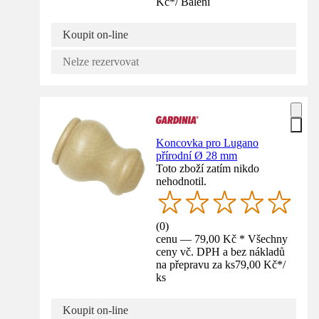
Kč
*
/
Balení
Koupit on-line
Nelze rezervovat
Koncovka pro Lugano
přírodní Ø 28 mm
Toto zboží zatím nikdo
nehodnotil.
(
0
)
cenu — 79,00 Kč * Všechny
ceny vč. DPH a bez nákladů
na přepravu za ks
79,00 Kč
*
/
ks
Koupit on-line