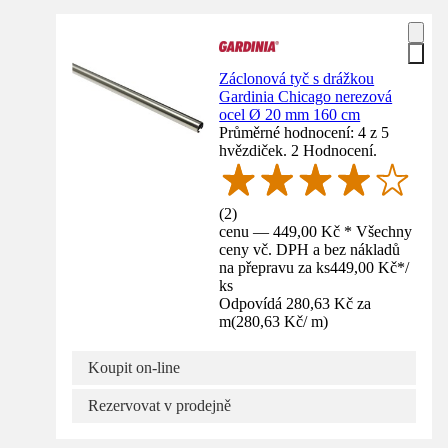
Záclonová tyč s drážkou
Gardinia Chicago nerezová
ocel Ø 20 mm 160 cm
Průměrné hodnocení: 4 z 5
hvězdiček. 2 Hodnocení.
(
2
)
cenu — 449,00 Kč * Všechny
ceny vč. DPH a bez nákladů
na přepravu za ks
449,00 Kč
*
/
ks
Odpovídá 280,63 Kč za
m
(
280,63 Kč
/
m
)
Koupit on-line
Rezervovat v prodejně