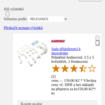
456 výsledků
Seřazeno podle:
Přeskočit seznam výrobků
Sada příslušenství k
duoroletám
Průměrné hodnocení: 3.5 z 5
hvězdiček. 2 Hodnocení.
(
2
)
cenu — 159,00 Kč * Všechny
ceny vč. DPH a bez nákladů
na přepravu za ks
159,00 Kč
*
/
ks
Koupit on-line