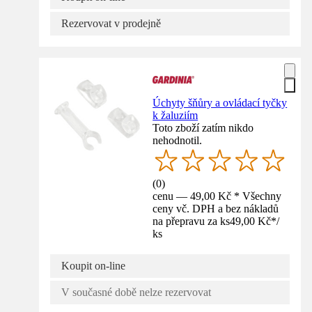
Rezervovat v prodejně
Úchyty šňůry a ovládací tyčky
k žaluziím
Toto zboží zatím nikdo
nehodnotil.
(
0
)
cenu — 49,00 Kč * Všechny
ceny vč. DPH a bez nákladů
na přepravu za ks
49,00 Kč
*
/
ks
Koupit on-line
V současné době nelze rezervovat