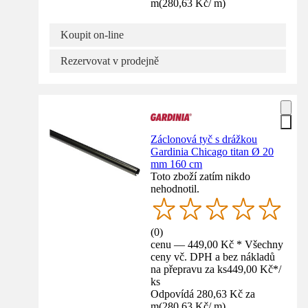
m
(
280,63 Kč
/
m
)
Koupit on-line
Rezervovat v prodejně
Záclonová tyč s drážkou
Gardinia Chicago titan Ø 20
mm 160 cm
Toto zboží zatím nikdo
nehodnotil.
(
0
)
cenu — 449,00 Kč * Všechny
ceny vč. DPH a bez nákladů
na přepravu za ks
449,00 Kč
*
/
ks
Odpovídá 280,63 Kč za
m
(
280,63 Kč
/
m
)