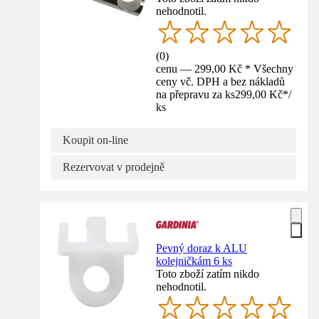
nehodnotil.
(
0
)
cenu — 299,00 Kč * Všechny
ceny vč. DPH a bez nákladů
na přepravu za ks
299,00 Kč
*
/
ks
Koupit on-line
Rezervovat v prodejně
Pevný doraz k ALU
kolejničkám 6 ks
Toto zboží zatím nikdo
nehodnotil.