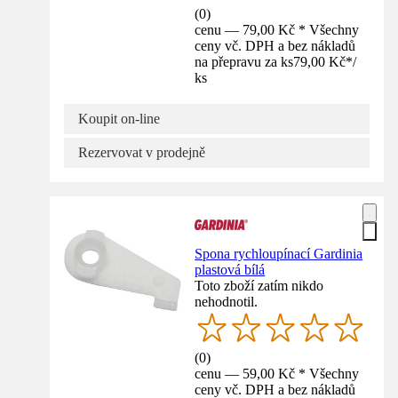
(
0
)
cenu — 79,00 Kč * Všechny
ceny vč. DPH a bez nákladů
na přepravu za ks
79,00 Kč
*
/
ks
Koupit on-line
Rezervovat v prodejně
Spona rychloupínací Gardinia
plastová bílá
Toto zboží zatím nikdo
nehodnotil.
(
0
)
cenu — 59,00 Kč * Všechny
ceny vč. DPH a bez nákladů