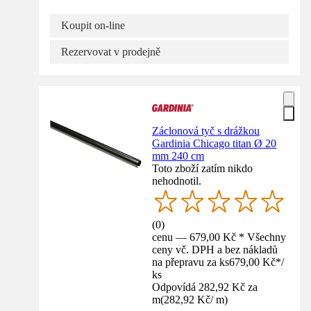
Koupit on-line
Rezervovat v prodejně
Záclonová tyč s drážkou
Gardinia Chicago titan Ø 20
mm 240 cm
Toto zboží zatím nikdo
nehodnotil.
(
0
)
cenu — 679,00 Kč * Všechny
ceny vč. DPH a bez nákladů
na přepravu za ks
679,00 Kč
*
/
ks
Odpovídá 282,92 Kč za
m
(
282,92 Kč
/
m
)