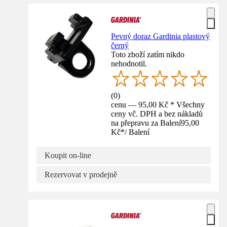
Pevný doraz Gardinia plastový
černý
Toto zboží zatím nikdo
nehodnotil.
(
0
)
cenu — 95,00 Kč * Všechny
ceny vč. DPH a bez nákladů
na přepravu za Balení
95,00
Kč
*
/
Balení
Koupit on-line
Rezervovat v prodejně