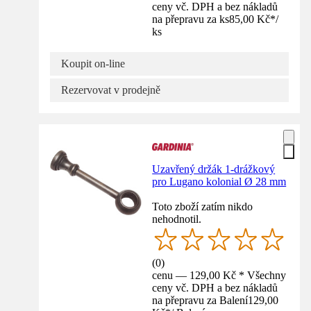
ceny vč. DPH a bez nákladů
na přepravu za ks
85,00 Kč
*
/
ks
Koupit on-line
Rezervovat v prodejně
Uzavřený držák 1-drážkový
pro Lugano kolonial Ø 28 mm
Toto zboží zatím nikdo
nehodnotil.
(
0
)
cenu — 129,00 Kč * Všechny
ceny vč. DPH a bez nákladů
na přepravu za Balení
129,00