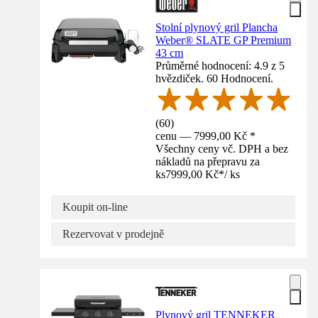
Stolní plynový gril Plancha
Weber® SLATE GP Premium
43 cm
Průměrné hodnocení: 4.9 z 5
hvězdiček. 60 Hodnocení.
(
60
)
cenu — 7999,00 Kč *
Všechny ceny vč. DPH a bez
nákladů na přepravu za
ks
7999,00 Kč
*
/
ks
Koupit on-line
Rezervovat v prodejně
Plynový gril TENNEKER