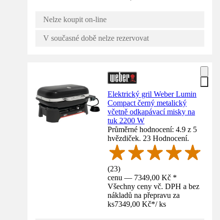
Nelze koupit on-line
V současné době nelze rezervovat
Elektrický gril Weber Lumin
Compact černý metalický
včetně odkapávací misky na
tuk 2200 W
Průměrné hodnocení: 4.9 z 5
hvězdiček. 23 Hodnocení.
(
23
)
cenu — 7349,00 Kč *
Všechny ceny vč. DPH a bez
nákladů na přepravu za
ks
7349,00 Kč
*
/
ks