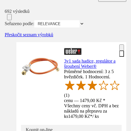
692 výsledků
Seřazeno podle:
Přeskočit seznam výrobků
3v1 sada hadice, regulátor a
šroubení Weber®
Průměrné hodnocení: 3 z 5
hvězdiček. 1 Hodnocení.
(
1
)
cenu — 1479,00 Kč *
Všechny ceny vč. DPH a bez
nákladů na přepravu za
ks
1479,00 Kč
*
/
ks
Koupit on-line