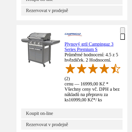
Rezervovat v prodejně
Plynový gril Campingaz 3
Series Premium S
Průměrné hodnocení: 4.5 z 5
hvězdiček. 2 Hodnocení.
(
2
)
cenu — 16999,00 Kč *
Všechny ceny vč. DPH a bez
nákladů na přepravu za
ks
16999,00 Kč
*
/
ks
Koupit on-line
Rezervovat v prodejně