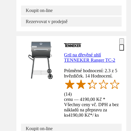
Koupit on-line
Rezervovat v prodejně
Gril na dřevěné uhlí
TENNEKER Ranger TC-2
Průměrné hodnocení: 2.3 z 5
hvězdiček. 14 Hodnocení.
(
14
)
cenu — 4190,00 Kč *
Všechny ceny vč. DPH a bez
nákladů na přepravu za
ks
4190,00 Kč
*
/
ks
Koupit on-line