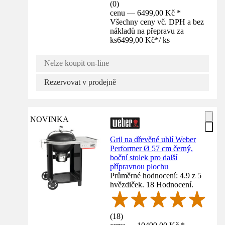
(
0
)
cenu — 6499,00 Kč *
Všechny ceny vč. DPH a bez
nákladů na přepravu za
ks
6499,00 Kč
*
/
ks
Nelze koupit on-line
Rezervovat v prodejně
NOVINKA
Gril na dřevěné uhlí Weber
Performer Ø 57 cm černý,
boční stolek pro další
přípravnou plochu
Průměrné hodnocení: 4.9 z 5
hvězdiček. 18 Hodnocení.
(
18
)