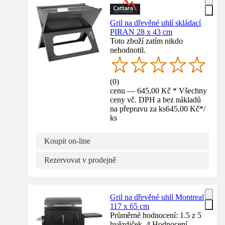
Gril na dřevěné uhlí skládací
PIRAN 28 x 43 cm
Toto zboží zatím nikdo
nehodnotil.
(
0
)
cenu — 645,00 Kč * Všechny
ceny vč. DPH a bez nákladů
na přepravu za ks
645,00 Kč
*
/
ks
Koupit on-line
Rezervovat v prodejně
Gril na dřevěné uhlí Montreal
117 x 65 cm
Průměrné hodnocení: 1.5 z 5
hvězdiček. 4 Hodnocení.