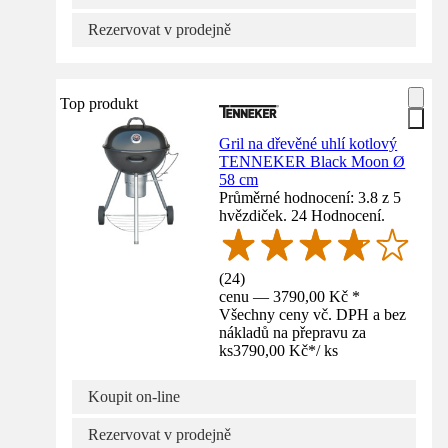
Rezervovat v prodejně
Top produkt
Gril na dřevěné uhlí kotlový
TENNEKER Black Moon Ø
58 cm
Průměrné hodnocení: 3.8 z 5
hvězdiček. 24 Hodnocení.
(
24
)
cenu — 3790,00 Kč *
Všechny ceny vč. DPH a bez
nákladů na přepravu za
ks
3790,00 Kč
*
/
ks
Koupit on-line
Rezervovat v prodejně