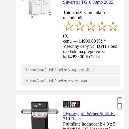
Silverstar TG-6 30mb 2025
Toto zboží zatím nikdo
nehodnotil.
(
0
)
cenu — 14990,00 Kč *
Všechny ceny vč. DPH a bez
nákladů na přepravu za
ks
14990,00 Kč
*
/
ks
V současné době nelze koupit on-line
V současné době nelze rezervovat
Plynový gril Weber Spirit E-
310 Black
Průměrné hodnocení: 4.8 z 5