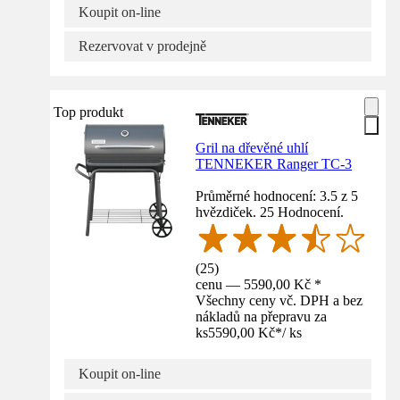
Koupit on-line
Rezervovat v prodejně
Top produkt
Gril na dřevěné uhlí
TENNEKER Ranger TC-3
Průměrné hodnocení: 3.5 z 5
hvězdiček. 25 Hodnocení.
(
25
)
cenu — 5590,00 Kč *
Všechny ceny vč. DPH a bez
nákladů na přepravu za
ks
5590,00 Kč
*
/
ks
Koupit on-line