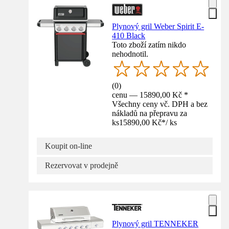
Plynový gril Weber Spirit E-
410 Black
Toto zboží zatím nikdo
nehodnotil.
(
0
)
cenu — 15890,00 Kč *
Všechny ceny vč. DPH a bez
nákladů na přepravu za
ks
15890,00 Kč
*
/
ks
Koupit on-line
Rezervovat v prodejně
Plynový gril TENNEKER