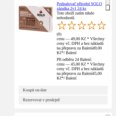
Podpalovač přírodní SOLO
zápalka 2v1 24 ks
Toto zboží zatím nikdo
nehodnotil.
(
0
)
cenu — 49,00 Kč * Všechny
ceny vč. DPH a bez nákladů
na přepravu za Balení
49,00
Kč
*
/
Balení
Při odběru 24 Balení:
cenu — 45,00 Kč * Všechny
ceny vč. DPH a bez nákladů
na přepravu za Balení
45,00
Kč
*
/
Balení
Koupit on-line
Rezervovat v prodejně