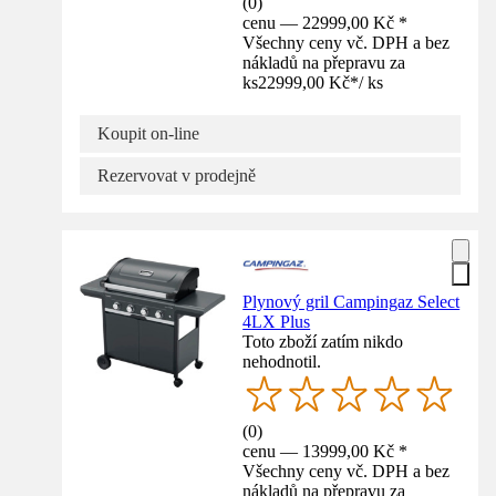
(
0
)
cenu — 22999,00 Kč *
Všechny ceny vč. DPH a bez
nákladů na přepravu za
ks
22999,00 Kč
*
/
ks
Koupit on-line
Rezervovat v prodejně
Plynový gril Campingaz Select
4LX Plus
Toto zboží zatím nikdo
nehodnotil.
(
0
)
cenu — 13999,00 Kč *
Všechny ceny vč. DPH a bez
nákladů na přepravu za