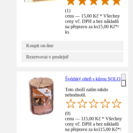
(
1
)
cenu — 15,00 Kč * Všechny
ceny vč. DPH a bez nákladů
na přepravu za ks
15,00 Kč
*
/
ks
Koupit on-line
Rezervovat v prodejně
Švédský oheň s kůrou SOLO
Toto zboží zatím nikdo
nehodnotil.
(
0
)
cenu — 115,00 Kč * Všechny
ceny vč. DPH a bez nákladů
na přepravu za ks
115,00 Kč
*
/