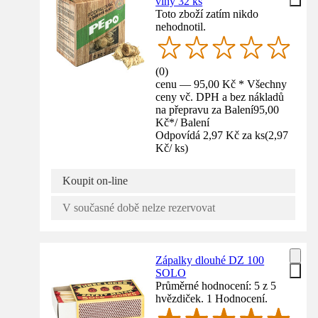
vlny 32 ks
Toto zboží zatím nikdo
nehodnotil.
(
0
)
cenu — 95,00 Kč * Všechny
ceny vč. DPH a bez nákladů
na přepravu za Balení
95,00
Kč
*
/
Balení
Odpovídá 2,97 Kč za ks
(
2,97
Kč
/
ks
)
Koupit on-line
V současné době nelze rezervovat
Zápalky dlouhé DZ 100
SOLO
Průměrné hodnocení: 5 z 5
hvězdiček. 1 Hodnocení.