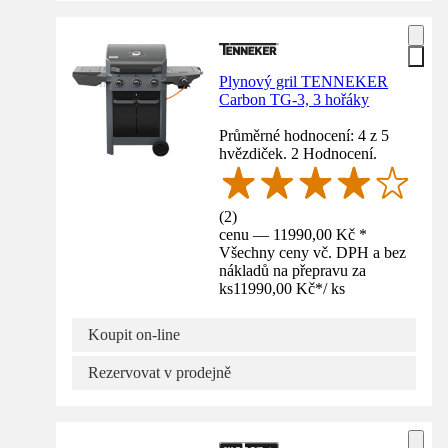
Plynový gril TENNEKER
Carbon TG-3, 3 hořáky
Průměrné hodnocení: 4 z 5
hvězdiček. 2 Hodnocení.
(
2
)
cenu — 11990,00 Kč *
Všechny ceny vč. DPH a bez
nákladů na přepravu za
ks
11990,00 Kč
*
/
ks
Koupit on-line
Rezervovat v prodejně