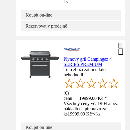
ks
Koupit on-line
Rezervovat v prodejně
Plynový gril Campingaz 4
SERIES PREMIUM
Toto zboží zatím nikdo
nehodnotil.
(
0
)
cenu — 19999,00 Kč *
Všechny ceny vč. DPH a bez
nákladů na přepravu za
ks
19999,00 Kč
*
/
ks
Koupit on-line