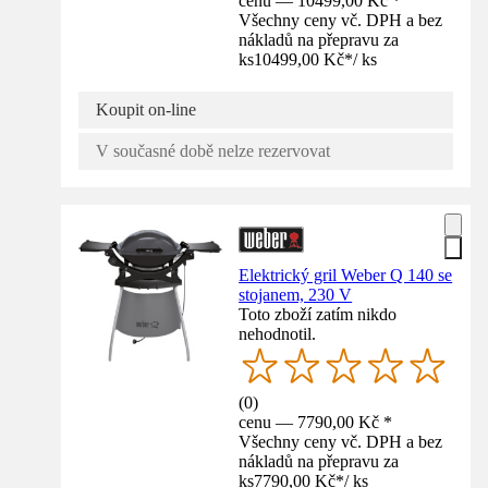
cenu — 10499,00 Kč *
Všechny ceny vč. DPH a bez
nákladů na přepravu za
ks
10499,00 Kč
*
/
ks
Koupit on-line
V současné době nelze rezervovat
Elektrický gril Weber Q 140 se
stojanem, 230 V
Toto zboží zatím nikdo
nehodnotil.
(
0
)
cenu — 7790,00 Kč *
Všechny ceny vč. DPH a bez
nákladů na přepravu za
ks
7790,00 Kč
*
/
ks