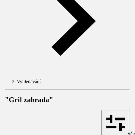
Vyhledávání
"Gril zahrada"
Všec