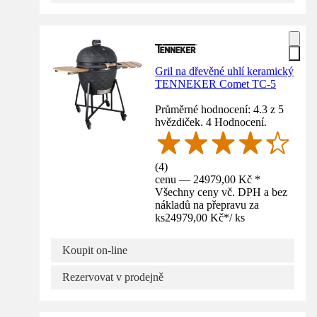
Gril na dřevěné uhlí keramický
TENNEKER Comet TC-5
Průměrné hodnocení: 4.3 z 5
hvězdiček. 4 Hodnocení.
(
4
)
cenu — 24979,00 Kč *
Všechny ceny vč. DPH a bez
nákladů na přepravu za
ks
24979,00 Kč
*
/
ks
Koupit on-line
Rezervovat v prodejně