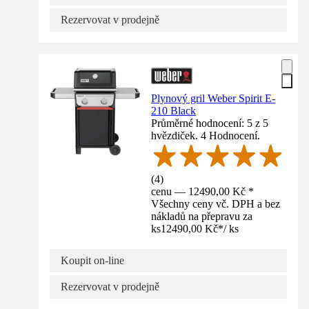
Rezervovat v prodejně
Plynový gril Weber Spirit E-
210 Black
Průměrné hodnocení: 5 z 5
hvězdiček. 4 Hodnocení.
(
4
)
cenu — 12490,00 Kč *
Všechny ceny vč. DPH a bez
nákladů na přepravu za
ks
12490,00 Kč
*
/
ks
Koupit on-line
Rezervovat v prodejně