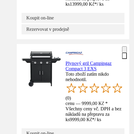
ks
13999,00 Kč
*
/
ks
Koupit on-line
Rezervovat v prodejně
Plynový gril Campingaz
Compact 3 EXS
Toto zboží zatím nikdo
nehodnotil.
(
0
)
cenu — 9999,00 Kč *
Všechny ceny vč. DPH a bez
nákladů na přepravu za
ks
9999,00 Kč
*
/
ks
Koupit on-line