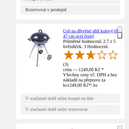
Rezervovat v prodejně
Gril na dřevěné uhlí kulový Ø
47 cm ocel černý
Průměrné hodnocení: 2.7 z 5
hvězdiček. 3 Hodnocení.
(
3
)
cenu — 1249,00 Kč *
Všechny ceny vč. DPH a bez
nákladů na přepravu za
ks
1249,00 Kč
*
/
ks
V současné době nelze koupit on-line
V současné době nelze rezervovat