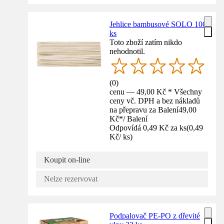
Jehlice bambusové SOLO 100
ks
Toto zboží zatím nikdo
nehodnotil.
(
0
)
cenu — 49,00 Kč * Všechny
ceny vč. DPH a bez nákladů
na přepravu za Balení
49,00
Kč
*
/
Balení
Odpovídá 0,49 Kč za ks
(
0,49
Kč
/
ks
)
Koupit on-line
Nelze rezervovat
Podpalovač PE-PO z dřevité