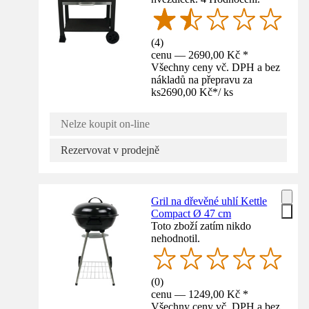
(
4
)
cenu — 2690,00 Kč *
Všechny ceny vč. DPH a bez
nákladů na přepravu za
ks
2690,00 Kč
*
/
ks
Nelze koupit on-line
Rezervovat v prodejně
Gril na dřevěné uhlí Kettle
Compact Ø 47 cm
Toto zboží zatím nikdo
nehodnotil.
(
0
)
cenu — 1249,00 Kč *
Všechny ceny vč. DPH a bez