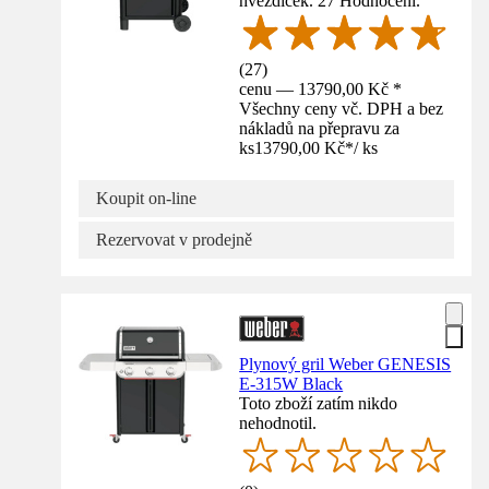
hvězdiček. 27 Hodnocení.
(
27
)
cenu — 13790,00 Kč *
Všechny ceny vč. DPH a bez
nákladů na přepravu za
ks
13790,00 Kč
*
/
ks
Koupit on-line
Rezervovat v prodejně
Plynový gril Weber GENESIS
E-315W Black
Toto zboží zatím nikdo
nehodnotil.