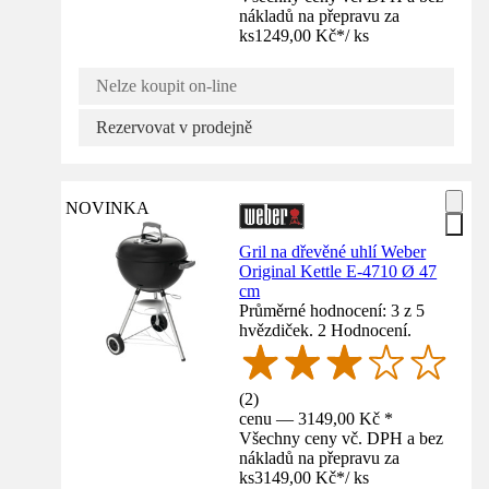
nákladů na přepravu za
ks
1249,00 Kč
*
/
ks
Nelze koupit on-line
Rezervovat v prodejně
NOVINKA
Gril na dřevěné uhlí Weber
Original Kettle E-4710 Ø 47
cm
Průměrné hodnocení: 3 z 5
hvězdiček. 2 Hodnocení.
(
2
)
cenu — 3149,00 Kč *
Všechny ceny vč. DPH a bez
nákladů na přepravu za
ks
3149,00 Kč
*
/
ks