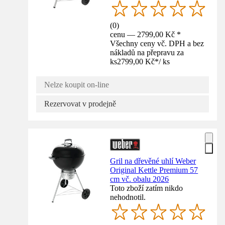
(
0
)
cenu — 2799,00 Kč *
Všechny ceny vč. DPH a bez
nákladů na přepravu za
ks
2799,00 Kč
*
/
ks
Nelze koupit on-line
Rezervovat v prodejně
Gril na dřevěné uhlí Weber
Original Kettle Premium 57
cm vč. obalu 2026
Toto zboží zatím nikdo
nehodnotil.