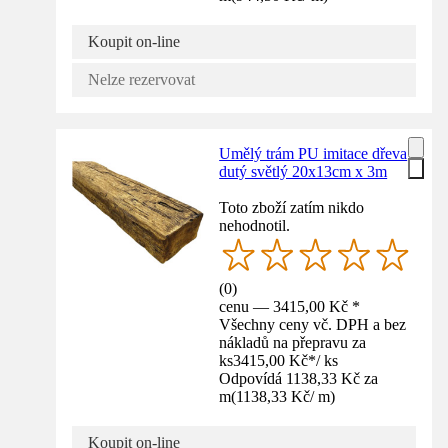
Koupit on-line
Nelze rezervovat
Umělý trám PU imitace dřeva
dutý světlý 20x13cm x 3m
Toto zboží zatím nikdo
nehodnotil.
(
0
)
cenu — 3415,00 Kč *
Všechny ceny vč. DPH a bez
nákladů na přepravu za
ks
3415,00 Kč
*
/
ks
Odpovídá 1138,33 Kč za
m
(
1138,33 Kč
/
m
)
Koupit on-line