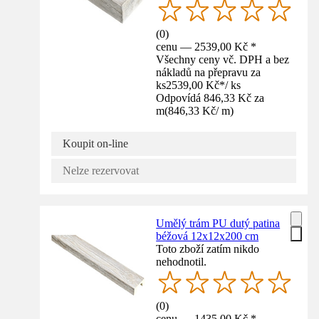
(
0
)
cenu — 2539,00 Kč *
Všechny ceny vč. DPH a bez
nákladů na přepravu za
ks
2539,00 Kč
*
/
ks
Odpovídá 846,33 Kč za
m
(
846,33 Kč
/
m
)
Koupit on-line
Nelze rezervovat
Umělý trám PU dutý patina
béžová 12x12x200 cm
Toto zboží zatím nikdo
nehodnotil.
(
0
)
cenu — 1435,00 Kč *