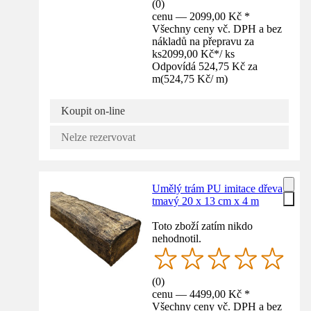
(
0
)
cenu — 2099,00 Kč *
Všechny ceny vč. DPH a bez
nákladů na přepravu za
ks
2099,00 Kč
*
/
ks
Odpovídá 524,75 Kč za
m
(
524,75 Kč
/
m
)
Koupit on-line
Nelze rezervovat
Umělý trám PU imitace dřeva
tmavý 20 x 13 cm x 4 m
Toto zboží zatím nikdo
nehodnotil.
(
0
)
cenu — 4499,00 Kč *
Všechny ceny vč. DPH a bez