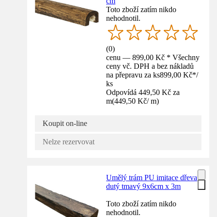
cm
Toto zboží zatím nikdo
nehodnotil.
(
0
)
cenu — 899,00 Kč * Všechny
ceny vč. DPH a bez nákladů
na přepravu za ks
899,00 Kč
*
/
ks
Odpovídá 449,50 Kč za
m
(
449,50 Kč
/
m
)
Koupit on-line
Nelze rezervovat
Umělý trám PU imitace dřeva
dutý tmavý 9x6cm x 3m
Toto zboží zatím nikdo
nehodnotil.