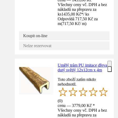
Všechny ceny vč. DPH a bez
nákladů na přepravu za
ks
1435,00 Kč
*
/
ks
Odpovídá 717,50 Kč za
m
(
717,50 Kč
/
m
)
Koupit on-line
Nelze rezervovat
Umělý trám PU imitace dřeva
dutý světlý 12x12cm x 4m
Toto zboží zatím nikdo
nehodnotil.
(
0
)
cenu — 3779,00 Kč *
Všechny ceny vč. DPH a bez
nákladů na přepravu za