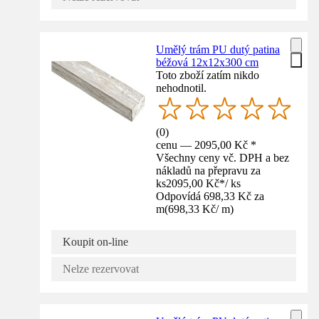
Umělý trám PU dutý patina
béžová 12x12x300 cm
Toto zboží zatím nikdo
nehodnotil.
(
0
)
cenu — 2095,00 Kč *
Všechny ceny vč. DPH a bez
nákladů na přepravu za
ks
2095,00 Kč
*
/
ks
Odpovídá 698,33 Kč za
m
(
698,33 Kč
/
m
)
Koupit on-line
Nelze rezervovat