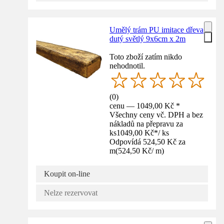
Umělý trám PU imitace dřeva
dutý světlý 9x6cm x 2m
Toto zboží zatím nikdo
nehodnotil.
(
0
)
cenu — 1049,00 Kč *
Všechny ceny vč. DPH a bez
nákladů na přepravu za
ks
1049,00 Kč
*
/
ks
Odpovídá 524,50 Kč za
m
(
524,50 Kč
/
m
)
Koupit on-line
Nelze rezervovat