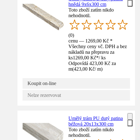
hnědá 9x6x300 cm
Toto zboží zatím nikdo
nehodnotil.
(
0
)
cenu — 1269,00 Kč *
Všechny ceny vč. DPH a bez
nákladů na přepravu za
ks
1269,00 Kč
*
/
ks
Odpovídá 423,00 Kč za
m
(
423,00 Kč
/
m
)
Koupit on-line
Nelze rezervovat
Umělý trám PU dutý patina
béžová 20x13x300 cm
Toto zboží zatím nikdo
nehodnotil.