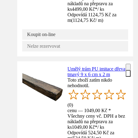
nákladů na přepravu za
ks
4499,00 Kč
*
/
ks
Odpovídá 1124,75 Kč za
m
(
1124,75 Kč
/
m
)
Koupit on-line
Nelze rezervovat
Umělý trám PU imitace dřeva
tmavý 9 x 6 cm x 2 m
Toto zboží zatím nikdo
nehodnotil.
(
0
)
cenu — 1049,00 Kč *
Všechny ceny vč. DPH a bez
nákladů na přepravu za
ks
1049,00 Kč
*
/
ks
Odpovídá 524,50 Kč za