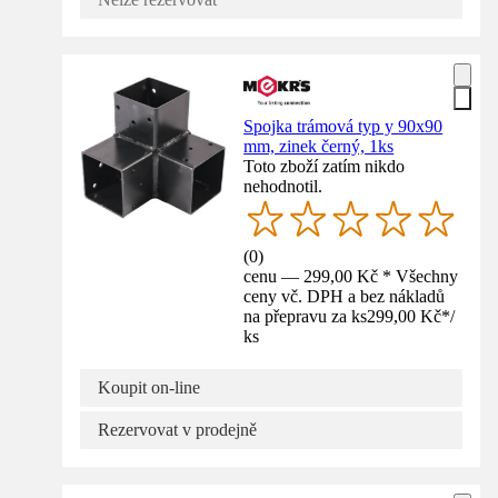
Spojka trámová typ y 90x90
mm, zinek černý, 1ks
Toto zboží zatím nikdo
nehodnotil.
(
0
)
cenu — 299,00 Kč * Všechny
ceny vč. DPH a bez nákladů
na přepravu za ks
299,00 Kč
*
/
ks
Koupit on-line
Rezervovat v prodejně