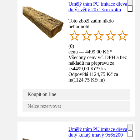
Umělý trám PU imitace dřeva
dutý světlý 20x13cm x 4m
Toto zboží zatím nikdo
nehodnotil.
(
0
)
cenu — 4499,00 Kč *
Všechny ceny vč. DPH a bez
nákladů na přepravu za
ks
4499,00 Kč
*
/
ks
Odpovídá 1124,75 Kč za
m
(
1124,75 Kč
/
m
)
Koupit on-line
Nelze rezervovat
Umělý trám PU imitace dřeva
dutý kulatý tmavý 9x6x200