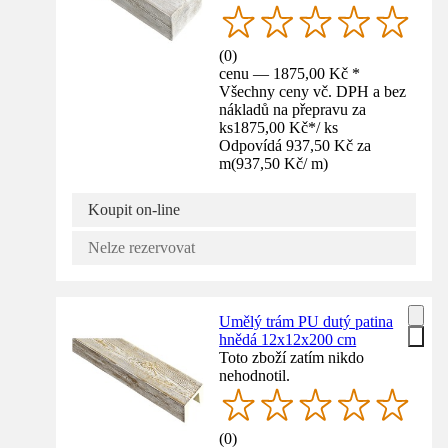
(
0
)
cenu — 1875,00 Kč *
Všechny ceny vč. DPH a bez
nákladů na přepravu za
ks
1875,00 Kč
*
/
ks
Odpovídá 937,50 Kč za
m
(
937,50 Kč
/
m
)
Koupit on-line
Nelze rezervovat
Umělý trám PU dutý patina
hnědá 12x12x200 cm
Toto zboží zatím nikdo
nehodnotil.
(
0
)