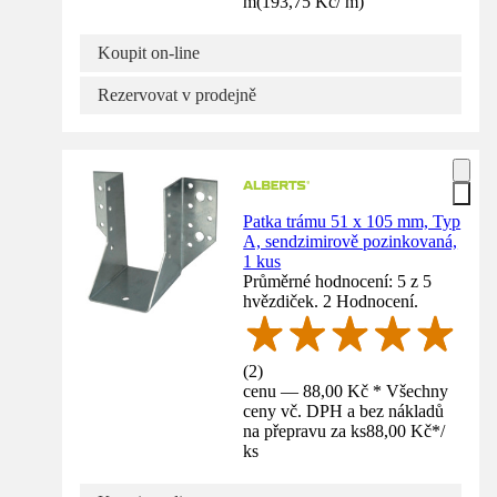
m
(
193,75 Kč
/
m
)
Koupit on-line
Rezervovat v prodejně
Patka trámu 51 x 105 mm, Typ
A, sendzimirově pozinkovaná,
1 kus
Průměrné hodnocení: 5 z 5
hvězdiček. 2 Hodnocení.
(
2
)
cenu — 88,00 Kč * Všechny
ceny vč. DPH a bez nákladů
na přepravu za ks
88,00 Kč
*
/
ks