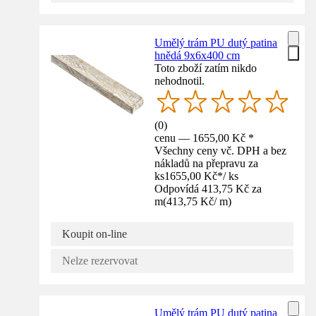
Umělý trám PU dutý patina
hnědá 9x6x400 cm
Toto zboží zatím nikdo
nehodnotil.
(
0
)
cenu — 1655,00 Kč *
Všechny ceny vč. DPH a bez
nákladů na přepravu za
ks
1655,00 Kč
*
/
ks
Odpovídá 413,75 Kč za
m
(
413,75 Kč
/
m
)
Koupit on-line
Nelze rezervovat
Umělý trám PU dutý patina