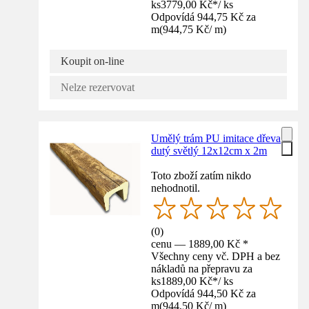
ks
3779,00 Kč
*
/
ks
Odpovídá 944,75 Kč za
m
(
944,75 Kč
/
m
)
Koupit on-line
Nelze rezervovat
Umělý trám PU imitace dřeva
dutý světlý 12x12cm x 2m
Toto zboží zatím nikdo
nehodnotil.
(
0
)
cenu — 1889,00 Kč *
Všechny ceny vč. DPH a bez
nákladů na přepravu za
ks
1889,00 Kč
*
/
ks
Odpovídá 944,50 Kč za
m
(
944,50 Kč
/
m
)