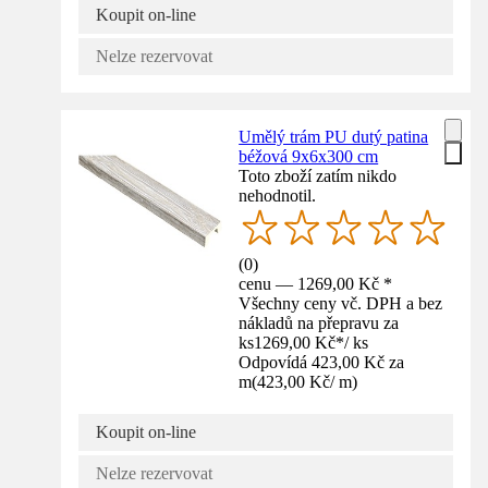
Koupit on-line
Nelze rezervovat
Umělý trám PU dutý patina
béžová 9x6x300 cm
Toto zboží zatím nikdo
nehodnotil.
(
0
)
cenu — 1269,00 Kč *
Všechny ceny vč. DPH a bez
nákladů na přepravu za
ks
1269,00 Kč
*
/
ks
Odpovídá 423,00 Kč za
m
(
423,00 Kč
/
m
)
Koupit on-line
Nelze rezervovat