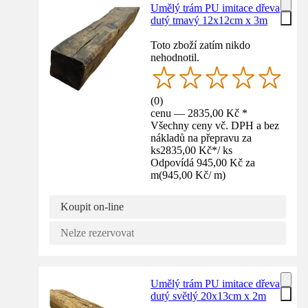
Umělý trám PU imitace dřeva
dutý tmavý 12x12cm x 3m
Toto zboží zatím nikdo
nehodnotil.
(
0
)
cenu — 2835,00 Kč *
Všechny ceny vč. DPH a bez
nákladů na přepravu za
ks
2835,00 Kč
*
/
ks
Odpovídá 945,00 Kč za
m
(
945,00 Kč
/
m
)
Koupit on-line
Nelze rezervovat
Umělý trám PU imitace dřeva
dutý světlý 20x13cm x 2m