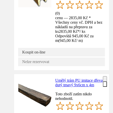
(
0
)
cenu — 2835,00 Kč *
Všechny ceny vč. DPH a bez
nákladů na přepravu za
ks
2835,00 Kč
*
/
ks
Odpovídá 945,00 Kč za
m
(
945,00 Kč
/
m
)
Koupit on-line
Nelze rezervovat
Umělý trám PU imitace dřeva
dutý tmavý 9x6cm x 4m
Toto zboží zatím nikdo
nehodnotil.