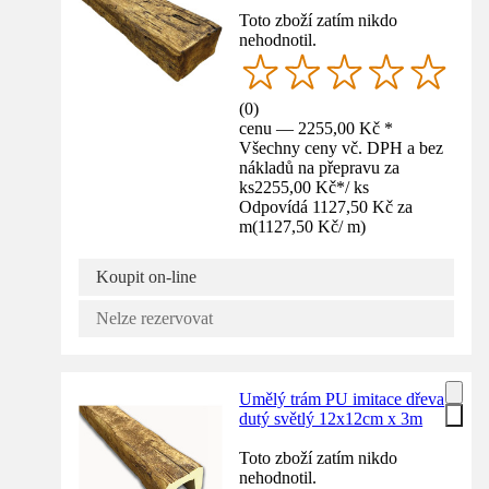
Toto zboží zatím nikdo
nehodnotil.
(
0
)
cenu — 2255,00 Kč *
Všechny ceny vč. DPH a bez
nákladů na přepravu za
ks
2255,00 Kč
*
/
ks
Odpovídá 1127,50 Kč za
m
(
1127,50 Kč
/
m
)
Koupit on-line
Nelze rezervovat
Umělý trám PU imitace dřeva
dutý světlý 12x12cm x 3m
Toto zboží zatím nikdo
nehodnotil.