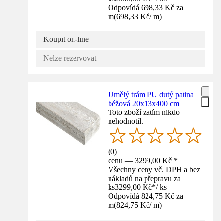
Odpovídá 698,33 Kč za
m
(
698,33 Kč
/
m
)
Koupit on-line
Nelze rezervovat
Umělý trám PU dutý patina
béžová 20x13x400 cm
Toto zboží zatím nikdo
nehodnotil.
(
0
)
cenu — 3299,00 Kč *
Všechny ceny vč. DPH a bez
nákladů na přepravu za
ks
3299,00 Kč
*
/
ks
Odpovídá 824,75 Kč za
m
(
824,75 Kč
/
m
)