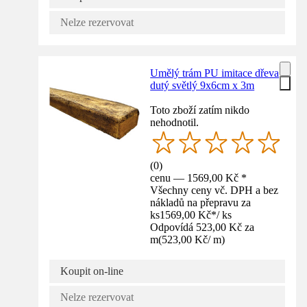
Nelze rezervovat
Umělý trám PU imitace dřeva
dutý světlý 9x6cm x 3m
Toto zboží zatím nikdo
nehodnotil.
(
0
)
cenu — 1569,00 Kč *
Všechny ceny vč. DPH a bez
nákladů na přepravu za
ks
1569,00 Kč
*
/
ks
Odpovídá 523,00 Kč za
m
(
523,00 Kč
/
m
)
Koupit on-line
Nelze rezervovat