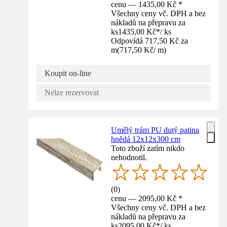
cenu — 1435,00 Kč *
Všechny ceny vč. DPH a bez
nákladů na přepravu za
ks
1435,00 Kč
*
/
ks
Odpovídá 717,50 Kč za
m
(
717,50 Kč
/
m
)
Koupit on-line
Nelze rezervovat
Umělý trám PU dutý patina
hnědá 12x12x300 cm
Toto zboží zatím nikdo
nehodnotil.
(
0
)
cenu — 2095,00 Kč *
Všechny ceny vč. DPH a bez
nákladů na přepravu za
ks
2095,00 Kč
*
/
ks