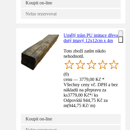
Koupit on-line
Nelze rezervovat
Umělý trám PU imitace dřeva
dutý tmavý 12x12cm x 4m
Toto zboží zatím nikdo
nehodnotil.
(
0
)
cenu — 3779,00 Kč *
Všechny ceny vč. DPH a bez
nákladů na přepravu za
ks
3779,00 Kč
*
/
ks
Odpovídá 944,75 Kč za
m
(
944,75 Kč
/
m
)
Koupit on-line
Nelze rezervovat