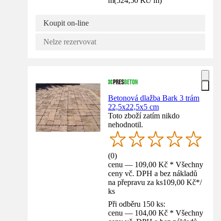
m
(
524,50 Kč
/
m
)
Koupit on-line
Nelze rezervovat
Betonová dlažba Bark 3 trám
22,5x22,5x5 cm
Toto zboží zatím nikdo
nehodnotil.
(
0
)
cenu — 109,00 Kč * Všechny
ceny vč. DPH a bez nákladů
na přepravu za ks
109,00 Kč
*
/
ks
Při odběru 150 ks:
cenu — 104,00 Kč * Všechny