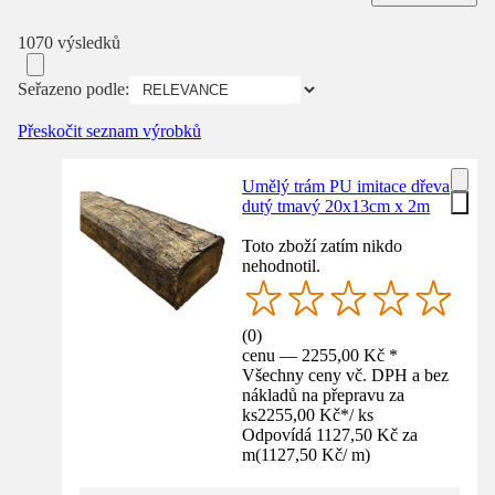
1070 výsledků
Seřazeno podle:
Přeskočit seznam výrobků
Umělý trám PU imitace dřeva
dutý tmavý 20x13cm x 2m
Toto zboží zatím nikdo
nehodnotil.
(
0
)
cenu — 2255,00 Kč *
Všechny ceny vč. DPH a bez
nákladů na přepravu za
ks
2255,00 Kč
*
/
ks
Odpovídá 1127,50 Kč za
m
(
1127,50 Kč
/
m
)