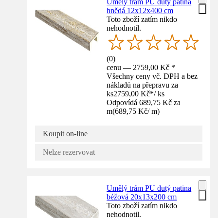
Umělý trám PU dutý patina
hnědá 12x12x400 cm
Toto zboží zatím nikdo
nehodnotil.
(
0
)
cenu — 2759,00 Kč *
Všechny ceny vč. DPH a bez
nákladů na přepravu za
ks
2759,00 Kč
*
/
ks
Odpovídá 689,75 Kč za
m
(
689,75 Kč
/
m
)
Koupit on-line
Nelze rezervovat
Umělý trám PU dutý patina
béžová 20x13x200 cm
Toto zboží zatím nikdo
nehodnotil.