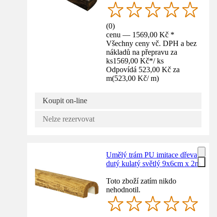
(
0
)
cenu — 1569,00 Kč *
Všechny ceny vč. DPH a bez
nákladů na přepravu za
ks
1569,00 Kč
*
/
ks
Odpovídá 523,00 Kč za
m
(
523,00 Kč
/
m
)
Koupit on-line
Nelze rezervovat
Umělý trám PU imitace dřeva
dutý kulatý světlý 9x6cm x 2m
Toto zboží zatím nikdo
nehodnotil.