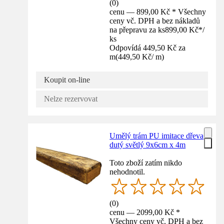
(
0
)
cenu — 899,00 Kč * Všechny
ceny vč. DPH a bez nákladů
na přepravu za ks
899,00 Kč
*
/
ks
Odpovídá 449,50 Kč za
m
(
449,50 Kč
/
m
)
Koupit on-line
Nelze rezervovat
Umělý trám PU imitace dřeva
dutý světlý 9x6cm x 4m
Toto zboží zatím nikdo
nehodnotil.
(
0
)
cenu — 2099,00 Kč *
Všechny ceny vč. DPH a bez