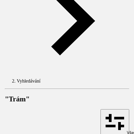
Vyhledávání
"Trám"
Všec