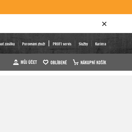
vat zásilku
Porovnání zboží
PROFI servis
Služby
Kariéra
MŮJ ÚČET
OBLÍBENÉ
NÁKUPNÍ KOŠÍK