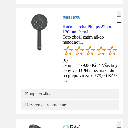
Ruční sprcha Philips 273 x
120 mm černá
Toto zboží zatím nikdo
nehodnotil.
(
0
)
cenu — 779,00 Kč * Všechny
ceny vč. DPH a bez nákladů
na přepravu za ks
779,00 Kč
*
/
ks
Koupit on-line
Rezervovat v prodejně