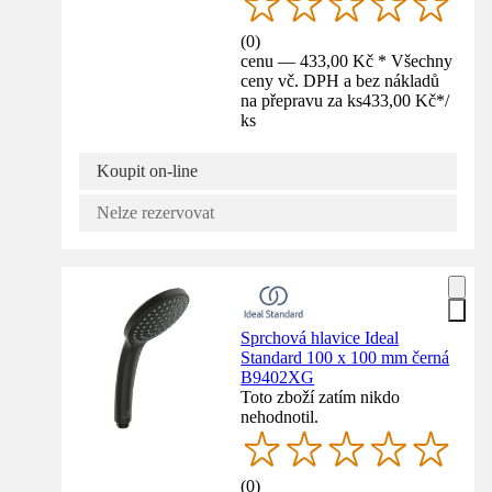
(
0
)
cenu — 433,00 Kč * Všechny
ceny vč. DPH a bez nákladů
na přepravu za ks
433,00 Kč
*
/
ks
Koupit on-line
Nelze rezervovat
Sprchová hlavice Ideal
Standard 100 x 100 mm černá
B9402XG
Toto zboží zatím nikdo
nehodnotil.
(
0
)