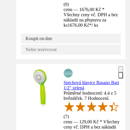
(
0
)
cenu — 1676,00 Kč *
Všechny ceny vč. DPH a bez
nákladů na přepravu za
ks
1676,00 Kč
*
/
ks
Koupit on-line
Nelze rezervovat
Sprchová hlavice Basano Bari
1/2" zelená
Průměrné hodnocení: 4.4 z 5
hvězdiček. 7 Hodnocení.
(
7
)
cenu — 129,00 Kč * Všechny
ceny vč. DPH a bez nákladů