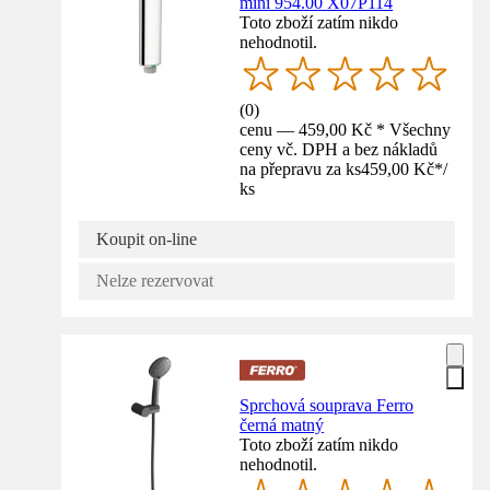
mini 954.00 X07P114
Toto zboží zatím nikdo
nehodnotil.
(
0
)
cenu — 459,00 Kč * Všechny
ceny vč. DPH a bez nákladů
na přepravu za ks
459,00 Kč
*
/
ks
Koupit on-line
Nelze rezervovat
Sprchová souprava Ferro
černá matný
Toto zboží zatím nikdo
nehodnotil.