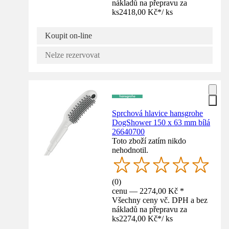
nákladů na přepravu za
ks
2418,00 Kč
*
/
ks
Koupit on-line
Nelze rezervovat
Sprchová hlavice hansgrohe
DogShower 150 x 63 mm bílá
26640700
Toto zboží zatím nikdo
nehodnotil.
(
0
)
cenu — 2274,00 Kč *
Všechny ceny vč. DPH a bez
nákladů na přepravu za
ks
2274,00 Kč
*
/
ks