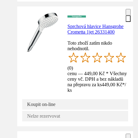
Sprchová hlavice Hansgrohe
Crometta 1jet 26331400
Toto zboží zatím nikdo
nehodnotil.
(
0
)
cenu — 449,00 Kč * Všechny
ceny vč. DPH a bez nákladů
na přepravu za ks
449,00 Kč
*
/
ks
Koupit on-line
Nelze rezervovat