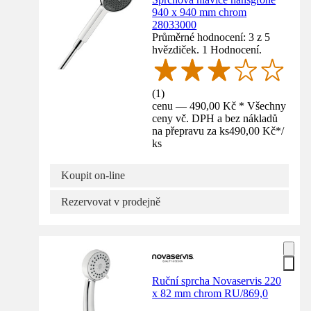
940 x 940 mm chrom
28033000
Průměrné hodnocení: 3 z 5
hvězdiček. 1 Hodnocení.
(
1
)
cenu — 490,00 Kč * Všechny
ceny vč. DPH a bez nákladů
na přepravu za ks
490,00 Kč
*
/
ks
Koupit on-line
Rezervovat v prodejně
Ruční sprcha Novaservis 220
x 82 mm chrom RU/869,0