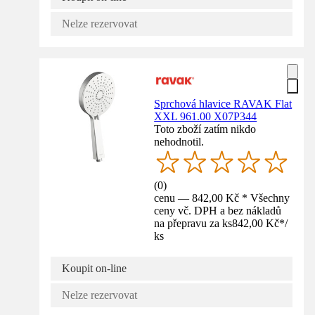
Nelze rezervovat
Sprchová hlavice RAVAK Flat
XXL 961.00 X07P344
Toto zboží zatím nikdo
nehodnotil.
(
0
)
cenu — 842,00 Kč * Všechny
ceny vč. DPH a bez nákladů
na přepravu za ks
842,00 Kč
*
/
ks
Koupit on-line
Nelze rezervovat