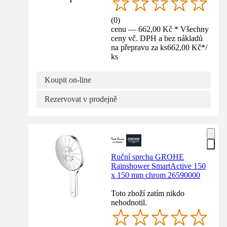
(
0
)
cenu — 662,00 Kč * Všechny
ceny vč. DPH a bez nákladů
na přepravu za ks
662,00 Kč
*
/
ks
Koupit on-line
Rezervovat v prodejně
Ruční sprcha GROHE
Rainshower SmartActive 150
x 150 mm chrom 26590000
Toto zboží zatím nikdo
nehodnotil.