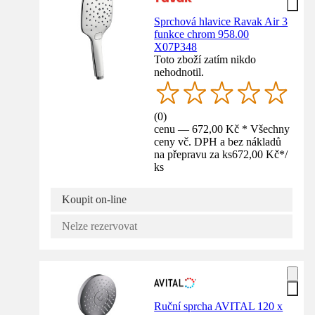
Sprchová hlavice Ravak Air 3
funkce chrom 958.00
X07P348
Toto zboží zatím nikdo
nehodnotil.
(
0
)
cenu — 672,00 Kč * Všechny
ceny vč. DPH a bez nákladů
na přepravu za ks
672,00 Kč
*
/
ks
Koupit on-line
Nelze rezervovat
Ruční sprcha AVITAL 120 x