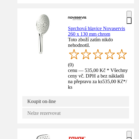
Sprchová hlavice Novaservis
260 x 130 mm chrom
Toto zboží zatím nikdo
nehodnotil.
(
0
)
cenu — 535,00 Kč * Všechny
ceny vč. DPH a bez nákladů
na přepravu za ks
535,00 Kč
*
/
ks
Koupit on-line
Nelze rezervovat