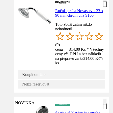
Ruční sprcha Novaservis 23 x
90 mm chrom bílá S160
Toto zboží zatím nikdo
nehodnotil.
(
0
)
cenu — 314,00 Kč * Všechny
ceny vč. DPH a bez nákladů
na přepravu za ks
314,00 Kč
*
/
ks
Koupit on-line
Nelze rezervovat
NOVINKA
Sprchová hlavice hansgrohe