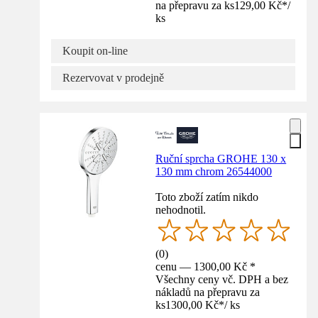
na přepravu za ks
129,00 Kč
*
/
ks
Koupit on-line
Rezervovat v prodejně
Ruční sprcha GROHE 130 x
130 mm chrom 26544000
Toto zboží zatím nikdo
nehodnotil.
(
0
)
cenu — 1300,00 Kč *
Všechny ceny vč. DPH a bez
nákladů na přepravu za
ks
1300,00 Kč
*
/
ks