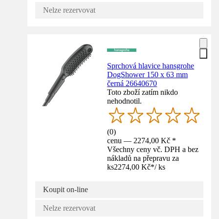
Nelze rezervovat
Sprchová hlavice hansgrohe
DogShower 150 x 63 mm
černá 26640670
Toto zboží zatím nikdo
nehodnotil.
(
0
)
cenu — 2274,00 Kč *
Všechny ceny vč. DPH a bez
nákladů na přepravu za
ks
2274,00 Kč
*
/
ks
Koupit on-line
Nelze rezervovat