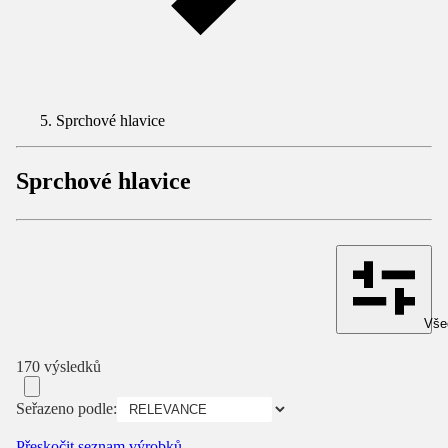
Sprchové hlavice
Sprchové hlavice
Všec
170 výsledků
Seřazeno podle:
Přeskočit seznam výrobků