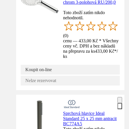
chrom 3-polohová RU/200,0
Toto zboží zatím nikdo
nehodnotil.
(
0
)
cenu — 433,00 Kč * Všechny
ceny vč. DPH a bez nákladů
na přepravu za ks
433,00 Kč
*
/
ks
Koupit on-line
Nelze rezervovat
Sprchová hlavice Ideal
Standard 25 x 25 mm antracit
BC774A5
Toto zboží zatím nikdo