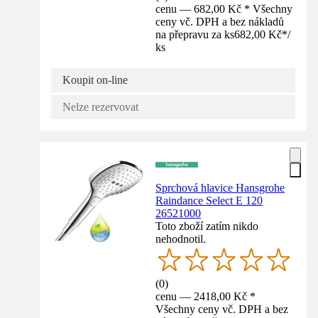
cenu — 682,00 Kč * Všechny
ceny vč. DPH a bez nákladů
na přepravu za ks
682,00 Kč
*
/
ks
Koupit on-line
Nelze rezervovat
Sprchová hlavice Hansgrohe
Raindance Select E 120
26521000
Toto zboží zatím nikdo
nehodnotil.
(
0
)
cenu — 2418,00 Kč *
Všechny ceny vč. DPH a bez