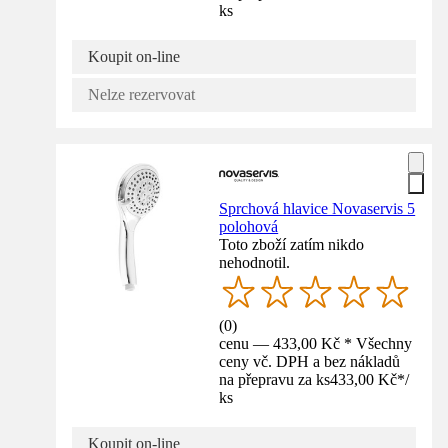
ks
Koupit on-line
Nelze rezervovat
Sprchová hlavice Novaservis 5
polohová
Toto zboží zatím nikdo
nehodnotil.
(
0
)
cenu — 433,00 Kč * Všechny
ceny vč. DPH a bez nákladů
na přepravu za ks
433,00 Kč
*
/
ks
Koupit on-line