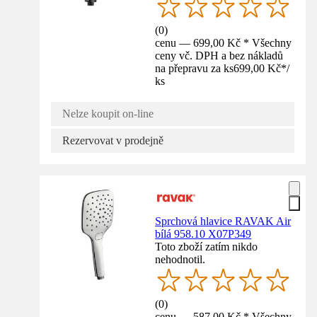
(
0
)
cenu — 699,00 Kč * Všechny
ceny vč. DPH a bez nákladů
na přepravu za ks
699,00 Kč
*
/
ks
Nelze koupit on-line
Rezervovat v prodejně
Sprchová hlavice RAVAK Air
bílá 958.10 X07P349
Toto zboží zatím nikdo
nehodnotil.
(
0
)
cenu — 587,00 Kč * Všechny