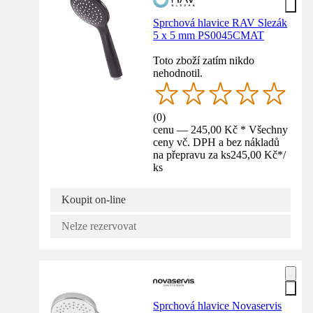
Sprchová hlavice RAV Slezák
5 x 5 mm PS0045CMAT
Toto zboží zatím nikdo
nehodnotil.
(
0
)
cenu — 245,00 Kč * Všechny
ceny vč. DPH a bez nákladů
na přepravu za ks
245,00 Kč
*
/
ks
Koupit on-line
Nelze rezervovat
Sprchová hlavice Novaservis