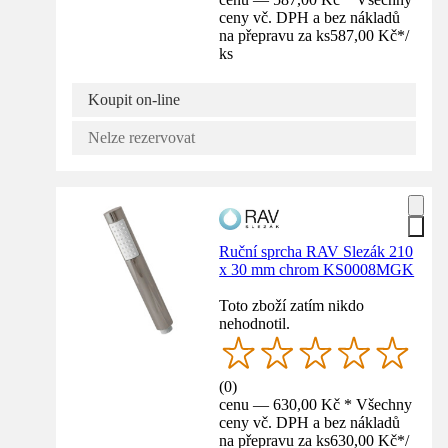
ceny vč. DPH a bez nákladů
na přepravu za ks
587,00 Kč
*
/
ks
Koupit on-line
Nelze rezervovat
Ruční sprcha RAV Slezák 210
x 30 mm chrom KS0008MGK
Toto zboží zatím nikdo
nehodnotil.
(
0
)
cenu — 630,00 Kč * Všechny
ceny vč. DPH a bez nákladů
na přepravu za ks
630,00 Kč
*
/