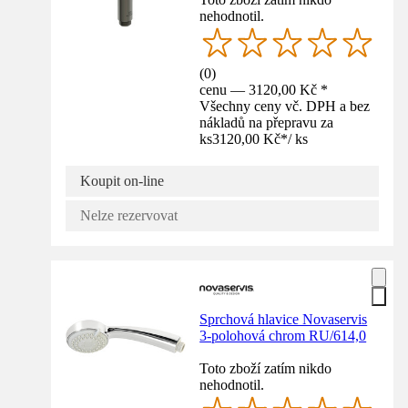
nehodnotil.
(
0
)
cenu — 3120,00 Kč *
Všechny ceny vč. DPH a bez
nákladů na přepravu za
ks
3120,00 Kč
*
/
ks
Koupit on-line
Nelze rezervovat
Sprchová hlavice Novaservis
3-polohová chrom RU/614,0
Toto zboží zatím nikdo
nehodnotil.