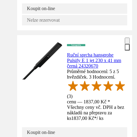
Koupit on-line
Nelze rezervovat
Ruční sprcha hansgrohe
Pulsify E 1 jet 230 x 41 mm
černá 24320670
Průměrné hodnocení: 5 z 5
hvězdiček. 3 Hodnocení.
(
3
)
cenu — 1837,00 Kč *
Všechny ceny vč. DPH a bez
nákladů na přepravu za
ks
1837,00 Kč
*
/
ks
Koupit on-line