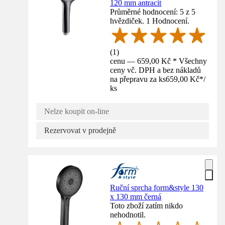
120 mm antracit
Průměrné hodnocení: 5 z 5
hvězdiček. 1 Hodnocení.
(
1
)
cenu — 659,00 Kč * Všechny
ceny vč. DPH a bez nákladů
na přepravu za ks
659,00 Kč
*
/
ks
Nelze koupit on-line
Rezervovat v prodejně
Ruční sprcha form&style 130
x 130 mm černá
Toto zboží zatím nikdo
nehodnotil.