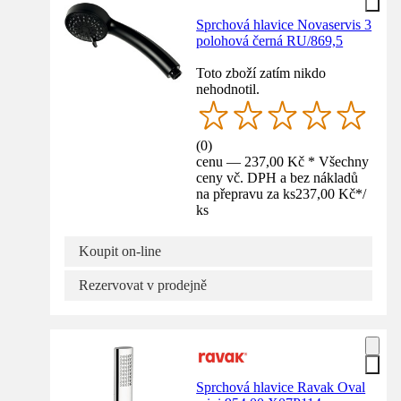
Sprchová hlavice Novaservis 3
polohová černá RU/869,5
Toto zboží zatím nikdo
nehodnotil.
(
0
)
cenu — 237,00 Kč * Všechny
ceny vč. DPH a bez nákladů
na přepravu za ks
237,00 Kč
*
/
ks
Koupit on-line
Rezervovat v prodejně
Sprchová hlavice Ravak Oval