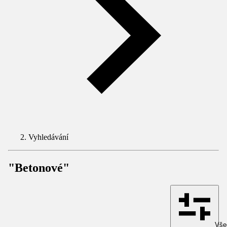
Vyhledávání
"Betonové"
Všec