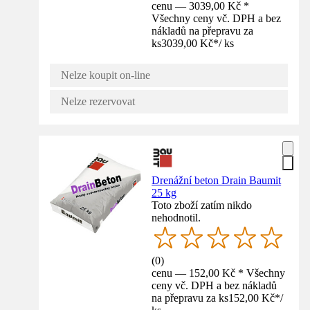
cenu — 3039,00 Kč *
Všechny ceny vč. DPH a bez
nákladů na přepravu za
ks
3039,00 Kč
*
/
ks
Nelze koupit on-line
Nelze rezervovat
Drenážní beton Drain Baumit
25 kg
Toto zboží zatím nikdo
nehodnotil.
(
0
)
cenu — 152,00 Kč * Všechny
ceny vč. DPH a bez nákladů
na přepravu za ks
152,00 Kč
*
/