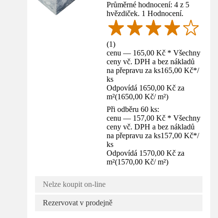
Průměrné hodnocení: 4 z 5
hvězdiček. 1 Hodnocení.
(
1
)
cenu — 165,00 Kč * Všechny
ceny vč. DPH a bez nákladů
na přepravu za ks
165,00 Kč
*
/
ks
Odpovídá 1650,00 Kč za
m²
(
1650,00 Kč
/
m²
)
Při odběru 60 ks:
cenu — 157,00 Kč * Všechny
ceny vč. DPH a bez nákladů
na přepravu za ks
157,00 Kč
*
/
ks
Odpovídá 1570,00 Kč za
m²
(
1570,00 Kč
/
m²
)
Nelze koupit on-line
Rezervovat v prodejně