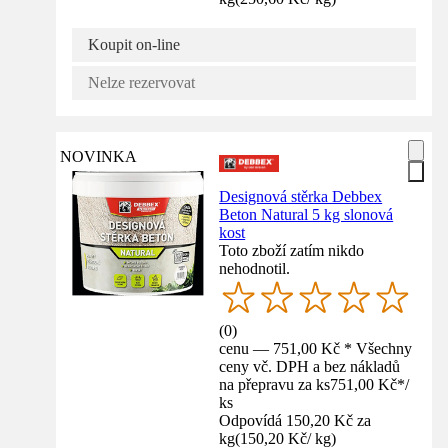
Koupit on-line
Nelze rezervovat
NOVINKA
Designová stěrka Debbex
Beton Natural 5 kg slonová
kost
Toto zboží zatím nikdo
nehodnotil.
(
0
)
cenu — 751,00 Kč * Všechny
ceny vč. DPH a bez nákladů
na přepravu za ks
751,00 Kč
*
/
ks
Odpovídá 150,20 Kč za
kg
(
150,20 Kč
/
kg
)