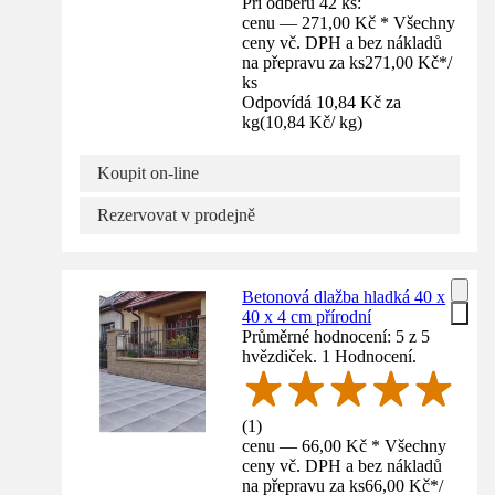
Při odběru 42 ks:
cenu — 271,00 Kč * Všechny
ceny vč. DPH a bez nákladů
na přepravu za ks
271,00 Kč
*
/
ks
Odpovídá 10,84 Kč za
kg
(
10,84 Kč
/
kg
)
Koupit on-line
Rezervovat v prodejně
Betonová dlažba hladká 40 x
40 x 4 cm přírodní
Průměrné hodnocení: 5 z 5
hvězdiček. 1 Hodnocení.
(
1
)
cenu — 66,00 Kč * Všechny
ceny vč. DPH a bez nákladů
na přepravu za ks
66,00 Kč
*
/