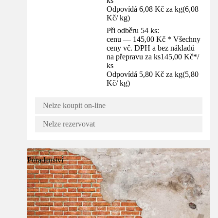
ks
Odpovídá 6,08 Kč za kg
(
6,08
Kč
/
kg
)
Při odběru 54 ks:
cenu — 145,00 Kč * Všechny
ceny vč. DPH a bez nákladů
na přepravu za ks
145,00 Kč
*
/
ks
Odpovídá 5,80 Kč za kg
(
5,80
Kč
/
kg
)
Nelze koupit on-line
Nelze rezervovat
Poradenství