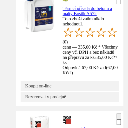
Těsnicí přísada do betonu a
malty Bostik A572
Toto zboží zatím nikdo
nehodnotil.
(
0
)
cenu — 335,00 Kč * Všechny
ceny vč. DPH a bez nákladů
na přepravu za ks
335,00 Kč
*
/
ks
Odpovídá 67,00 Kč za l
(
67,00
Kč
/
l
)
Koupit on-line
Rezervovat v prodejně