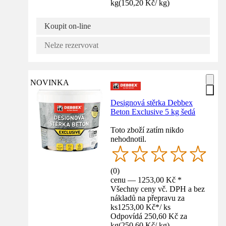
kg
(
150,20 Kč
/
kg
)
Koupit on-line
Nelze rezervovat
NOVINKA
Designová stěrka Debbex
Beton Exclusive 5 kg šedá
Toto zboží zatím nikdo
nehodnotil.
(
0
)
cenu — 1253,00 Kč *
Všechny ceny vč. DPH a bez
nákladů na přepravu za
ks
1253,00 Kč
*
/
ks
Odpovídá 250,60 Kč za
kg
(
250,60 Kč
/
kg
)