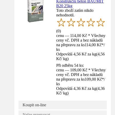
Konstrukční beton BAUMIT
B20 25kg
Toto zboží zatím nikdo
nehodnotil.
(
0
)
cenu — 114,00 Kč * Všechny
ceny vč. DPH a bez nákladů
na přepravu za ks
114,00 Kč
*
/
ks
Odpovídá 4,56 Kč za kg
(
4,56
Kč
/
kg
)
Při odběru 54 ks:
cenu — 109,00 Kč * Všechny
ceny vč. DPH a bez nákladů
na přepravu za ks
109,00 Kč
*
/
ks
Odpovídá 4,36 Kč za kg
(
4,36
Kč
/
kg
)
Koupit on-line
Nelze rezervovat