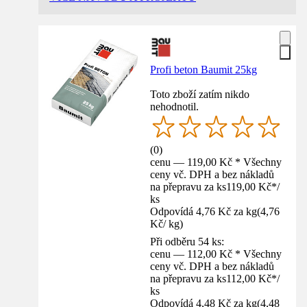
Profi beton Baumit 25kg
Toto zboží zatím nikdo
nehodnotil.
(
0
)
cenu — 119,00 Kč * Všechny
ceny vč. DPH a bez nákladů
na přepravu za ks
119,00 Kč
*
/
ks
Odpovídá 4,76 Kč za kg
(
4,76
Kč
/
kg
)
Při odběru 54 ks:
cenu — 112,00 Kč * Všechny
ceny vč. DPH a bez nákladů
na přepravu za ks
112,00 Kč
*
/
ks
Odpovídá 4,48 Kč za kg
(
4,48