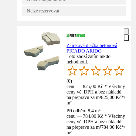
Nelze rezervovat
Zámková dlažba betonová
PICADO ARIDO
Toto zboží zatím nikdo
nehodnotil.
(
0
)
cenu — 825,00 Kč * Všechny
ceny vč. DPH a bez nákladů
na přepravu za m²
825,00 Kč
*
/
m²
Při odběru 8,4 m²:
cenu — 784,00 Kč * Všechny
ceny vč. DPH a bez nákladů
na přepravu za m²
784,00 Kč
*
/
m²