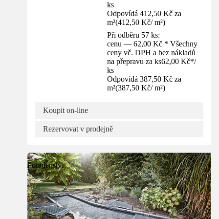
ks
Odpovídá 412,50 Kč za
m²
(
412,50 Kč
/
m²
)
Při odběru 57 ks:
cenu — 62,00 Kč * Všechny
ceny vč. DPH a bez nákladů
na přepravu za ks
62,00 Kč
*
/
ks
Odpovídá 387,50 Kč za
m²
(
387,50 Kč
/
m²
)
Koupit on-line
Rezervovat v prodejně
Poradenství