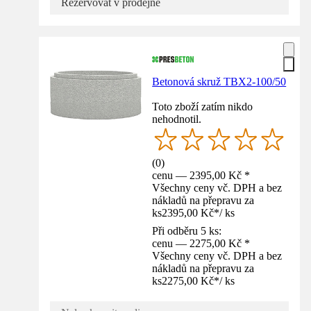
Rezervovat v prodejně
Betonová skruž TBX2-100/50
Toto zboží zatím nikdo
nehodnotil.
(
0
)
cenu — 2395,00 Kč *
Všechny ceny vč. DPH a bez
nákladů na přepravu za
ks
2395,00 Kč
*
/
ks
Při odběru 5 ks:
cenu — 2275,00 Kč *
Všechny ceny vč. DPH a bez
nákladů na přepravu za
ks
2275,00 Kč
*
/
ks