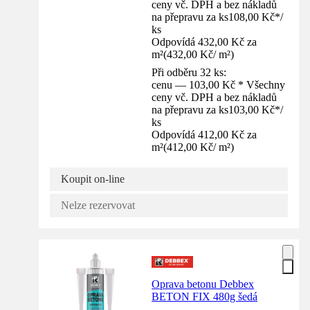
ceny vč. DPH a bez nákladů
na přepravu za ks
108,00 Kč
*
/
ks
Odpovídá 432,00 Kč za
m²
(
432,00 Kč
/
m²
)
Při odběru 32 ks:
cenu — 103,00 Kč * Všechny
ceny vč. DPH a bez nákladů
na přepravu za ks
103,00 Kč
*
/
ks
Odpovídá 412,00 Kč za
m²
(
412,00 Kč
/
m²
)
Koupit on-line
Nelze rezervovat
Oprava betonu Debbex
BETON FIX 480g šedá