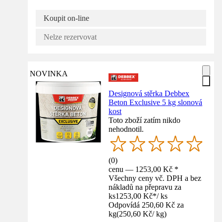
Koupit on-line
Nelze rezervovat
NOVINKA
Designová stěrka Debbex
Beton Exclusive 5 kg slonová
kost
Toto zboží zatím nikdo
nehodnotil.
(
0
)
cenu — 1253,00 Kč *
Všechny ceny vč. DPH a bez
nákladů na přepravu za
ks
1253,00 Kč
*
/
ks
Odpovídá 250,60 Kč za
kg
(
250,60 Kč
/
kg
)