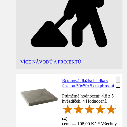
VÍCE NÁVODŮ A PROJEKTŮ
Betonová dlažba hladká s
fazetou 50x50x5 cm přírodní
Průměrné hodnocení: 4.8 z 5
hvězdiček. 4 Hodnocení.
(
4
)
cenu — 108,00 Kč * Všechny