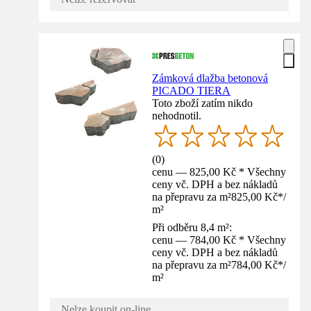
Zámková dlažba betonová
PICADO TIERA
Toto zboží zatím nikdo
nehodnotil.
(
0
)
cenu — 825,00 Kč * Všechny
ceny vč. DPH a bez nákladů
na přepravu za m²
825,00 Kč
*
/
m²
Při odběru 8,4 m²:
cenu — 784,00 Kč * Všechny
ceny vč. DPH a bez nákladů
na přepravu za m²
784,00 Kč
*
/
m²
Nelze koupit on-line