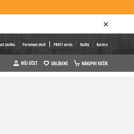
vat zásilku
Porovnání zboží
PROFI servis
Služby
Kariéra
MŮJ ÚČET
OBLÍBENÉ
NÁKUPNÍ KOŠÍK