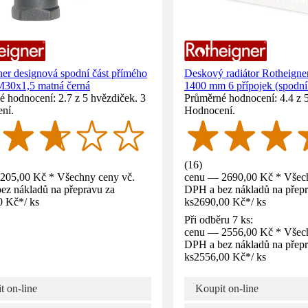
er designová spodní část přímého
Deskový radiátor Rotheigne
 M30x1,5 matná černá
1400 mm 6 přípojek (spodní
 hodnocení: 2.7 z 5 hvězdiček. 3
Průměrné hodnocení: 4.4 z 
ní.
Hodnocení.
(
16
)
205,00 Kč * Všechny ceny vč.
cenu — 2690,00 Kč * Všech
ez nákladů na přepravu za
DPH a bez nákladů na přepr
0 Kč
*
/
ks
ks
2690,00 Kč
*
/
ks
Při odběru 7 ks:
cenu — 2556,00 Kč * Všech
DPH a bez nákladů na přepr
ks
2556,00 Kč
*
/
ks
t on-line
Koupit on-line