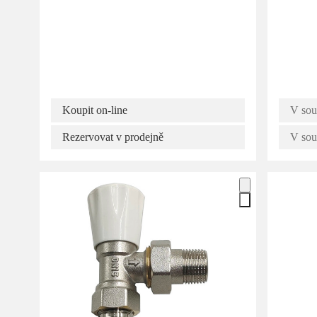
Koupit on-line
V sou
Rezervovat v prodejně
V sou