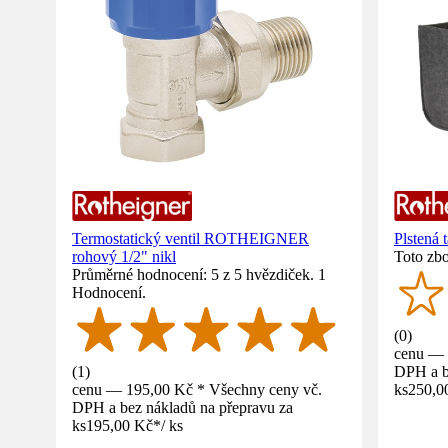
Termostatický ventil ROTHEIGNER
Plstená 
rohový 1/2" nikl
Toto zbo
Průměrné hodnocení: 5 z 5 hvězdiček. 1
Hodnocení.
(
0
)
cenu — 
(
1
)
DPH a b
cenu — 195,00 Kč * Všechny ceny vč.
ks
250,0
DPH a bez nákladů na přepravu za
ks
195,00 Kč
*
/
ks