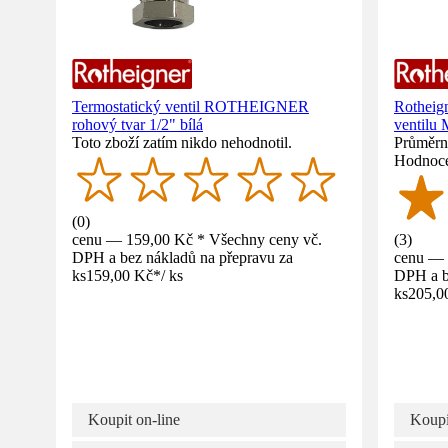
Termostatický ventil ROTHEIGNER
Rotheign
rohový tvar 1/2" bílá
ventilu
Toto zboží zatím nikdo nehodnotil.
Průměrné
Hodnoce
(
0
)
cenu — 159,00 Kč * Všechny ceny vč.
(
3
)
DPH a bez nákladů na přepravu za
cenu — 
ks
159,00 Kč
*
/
ks
DPH a b
ks
205,0
Koupit on-line
Koupi