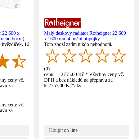
r 22 600 x
Malý deskový radiátor Rotheigner 22 600
 nebo boční)
x 1600 mm 4 boční přípojky
5 hvězdiček. 16
Toto zboží zatím nikdo nehodnotil.
(
0
)
cenu — 2755,00 Kč * Všechny ceny vč.
ny ceny vč.
DPH a bez nákladů na přepravu za
avu za
ks
2755,00 Kč
*
/
ks
ny ceny vč.
avu za
Koupit on-line