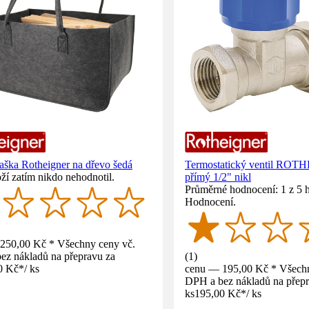
taška Rotheigner na dřevo šedá
Termostatický ventil RO
ží zatím nikdo nehodnotil.
přímý 1/2" nikl
Průměrné hodnocení: 1 z 5 
Hodnocení.
250,00 Kč * Všechny ceny vč.
ez nákladů na přepravu za
(
1
)
0 Kč
*
/
ks
cenu — 195,00 Kč * Všechn
DPH a bez nákladů na přepr
ks
195,00 Kč
*
/
ks