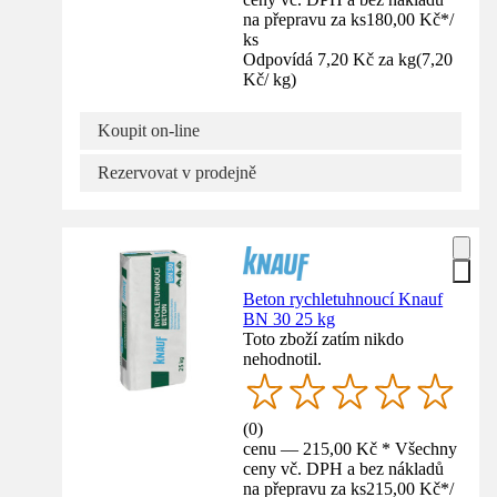
na přepravu za ks
180,00 Kč
*
/
ks
Odpovídá 7,20 Kč za kg
(
7,20
Kč
/
kg
)
Koupit on-line
Rezervovat v prodejně
Beton rychletuhnoucí Knauf
BN 30 25 kg
Toto zboží zatím nikdo
nehodnotil.
(
0
)
cenu — 215,00 Kč * Všechny
ceny vč. DPH a bez nákladů
na přepravu za ks
215,00 Kč
*
/