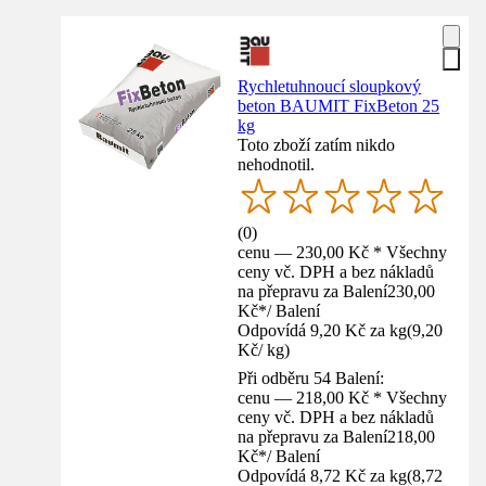
Rychletuhnoucí sloupkový
beton BAUMIT FixBeton 25
kg
Toto zboží zatím nikdo
nehodnotil.
(
0
)
cenu — 230,00 Kč * Všechny
ceny vč. DPH a bez nákladů
na přepravu za Balení
230,00
Kč
*
/
Balení
Odpovídá 9,20 Kč za kg
(
9,20
Kč
/
kg
)
Při odběru 54 Balení:
cenu — 218,00 Kč * Všechny
ceny vč. DPH a bez nákladů
na přepravu za Balení
218,00
Kč
*
/
Balení
Odpovídá 8,72 Kč za kg
(
8,72