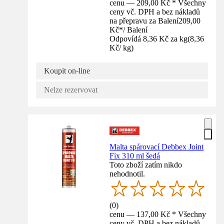
cenu — 209,00 Kč * Všechny
ceny vč. DPH a bez nákladů
na přepravu za Balení
209,00
Kč
*
/
Balení
Odpovídá 8,36 Kč za kg
(
8,36
Kč
/
kg
)
Koupit on-line
Nelze rezervovat
Malta spárovací Debbex Joint
Fix 310 ml šedá
Toto zboží zatím nikdo
nehodnotil.
(
0
)
cenu — 137,00 Kč * Všechny
ceny vč. DPH a bez nákladů