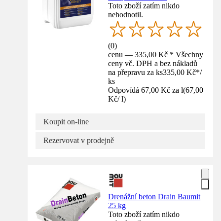
Toto zboží zatím nikdo
nehodnotil.
(
0
)
cenu — 335,00 Kč * Všechny
ceny vč. DPH a bez nákladů
na přepravu za ks
335,00 Kč
*
/
ks
Odpovídá 67,00 Kč za l
(
67,00
Kč
/
l
)
Koupit on-line
Rezervovat v prodejně
Drenážní beton Drain Baumit
25 kg
Toto zboží zatím nikdo