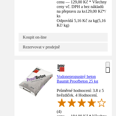
cenu — 129,00 Kč * Všechny
ceny vč. DPH a bez nákladů
na přepravu za ks
129,00 Kč
*
/
ks
Odpovídá 5,16 Kč za kg
(
5,16
Kč
/
kg
)
Koupit on-line
Rezervovat v prodejně
Vodonepropustný beton
Baumit Proofbeton 25 kg
Průměrné hodnocení: 3.8 z 5
hvězdiček. 4 Hodnocení.
(
4
)