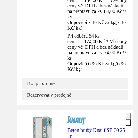
cenu — 184,00 Kč * Všechny
ceny vč. DPH a bez nákladů
na přepravu za ks
184,00 Kč
*
/
ks
Odpovídá 7,36 Kč za kg
(
7,36
Kč
/
kg
)
Při odběru 54 ks:
cenu — 174,00 Kč * Všechny
ceny vč. DPH a bez nákladů
na přepravu za ks
174,00 Kč
*
/
ks
Odpovídá 6,96 Kč za kg
(
6,96
Kč
/
kg
)
Koupit on-line
Rezervovat v prodejně
Beton hrubý Knauf SB 30 25
kg