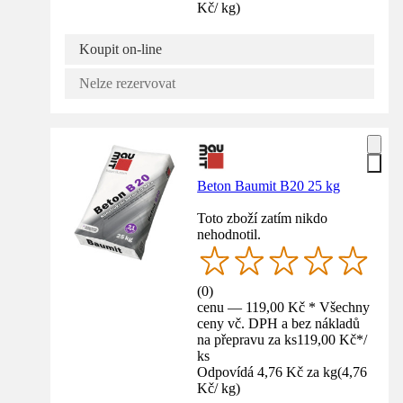
Kč
/
kg
)
Koupit on-line
Nelze rezervovat
Beton Baumit B20 25 kg
Toto zboží zatím nikdo
nehodnotil.
(
0
)
cenu — 119,00 Kč * Všechny
ceny vč. DPH a bez nákladů
na přepravu za ks
119,00 Kč
*
/
ks
Odpovídá 4,76 Kč za kg
(
4,76
Kč
/
kg
)