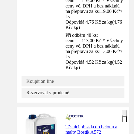
cenu — 119,00 Kč * Všechny
ceny vč. DPH a bez nákladů
na přepravu za ks
119,00 Kč
*
/
ks
Odpovídá 4,76 Kč za kg
(
4,76
Kč
/
kg
)
Při odběru 48 ks:
cenu — 113,00 Kč * Všechny
ceny vč. DPH a bez nákladů
na přepravu za ks
113,00 Kč
*
/
ks
Odpovídá 4,52 Kč za kg
(
4,52
Kč
/
kg
)
Koupit on-line
Rezervovat v prodejně
Těsnicí přísada do betonu a
malty Bostik A572