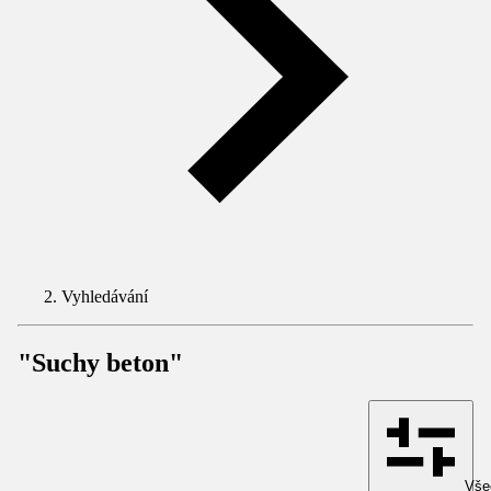
Vyhledávání
"Suchy beton"
Všec