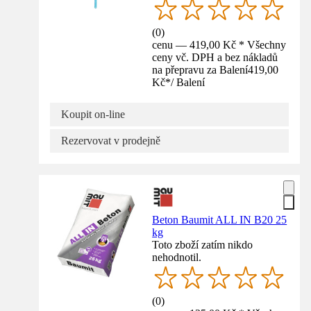
(
0
)
cenu — 419,00 Kč * Všechny
ceny vč. DPH a bez nákladů
na přepravu za Balení
419,00
Kč
*
/
Balení
Koupit on-line
Rezervovat v prodejně
Beton Baumit ALL IN B20 25
kg
Toto zboží zatím nikdo
nehodnotil.
(
0
)