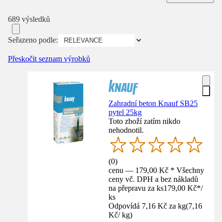
689 výsledků
Seřazeno podle:
Přeskočit seznam výrobků
Zahradní beton Knauf SB25
pytel 25kg
Toto zboží zatím nikdo
nehodnotil.
(
0
)
cenu — 179,00 Kč * Všechny
ceny vč. DPH a bez nákladů
na přepravu za ks
179,00 Kč
*
/
ks
Odpovídá 7,16 Kč za kg
(
7,16
Kč
/
kg
)