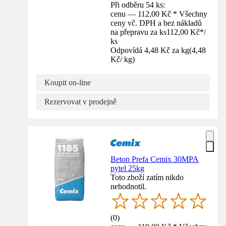
Při odběru 54 ks:
cenu — 112,00 Kč * Všechny
ceny vč. DPH a bez nákladů
na přepravu za ks
112,00 Kč
*
/
ks
Odpovídá 4,48 Kč za kg
(
4,48
Kč
/
kg
)
Koupit on-line
Rezervovat v prodejně
Beton Prefa Cemix 30MPA
pytel 25kg
Toto zboží zatím nikdo
nehodnotil.
(
0
)