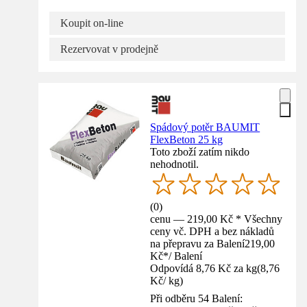
Koupit on-line
Rezervovat v prodejně
Spádový potěr BAUMIT
FlexBeton 25 kg
Toto zboží zatím nikdo
nehodnotil.
(
0
)
cenu — 219,00 Kč * Všechny
ceny vč. DPH a bez nákladů
na přepravu za Balení
219,00
Kč
*
/
Balení
Odpovídá 8,76 Kč za kg
(
8,76
Kč
/
kg
)
Při odběru 54 Balení: