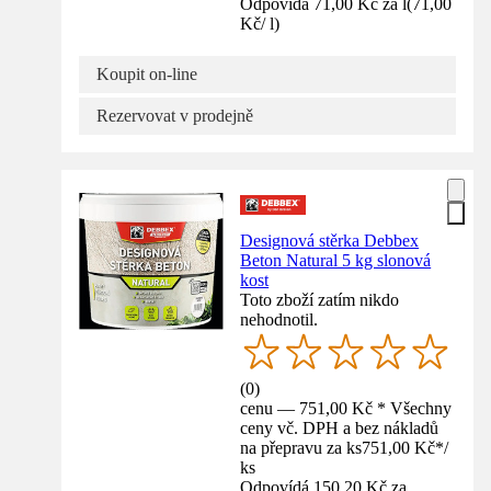
Odpovídá 71,00 Kč za l
(
71,00
Kč
/
l
)
Koupit on-line
Rezervovat v prodejně
Designová stěrka Debbex
Beton Natural 5 kg slonová
kost
Toto zboží zatím nikdo
nehodnotil.
(
0
)
cenu — 751,00 Kč * Všechny
ceny vč. DPH a bez nákladů
na přepravu za ks
751,00 Kč
*
/
ks
Odpovídá 150,20 Kč za