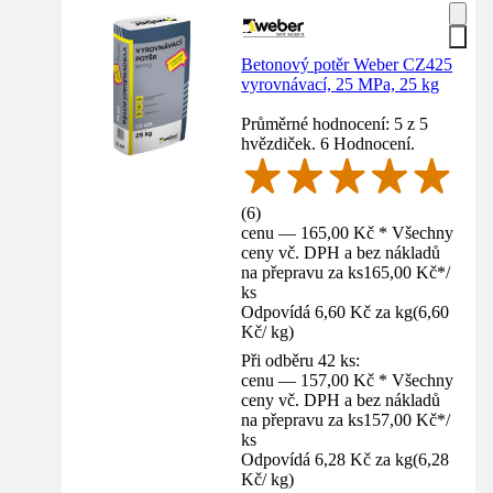
Betonový potěr Weber CZ425
vyrovnávací, 25 MPa, 25 kg
Průměrné hodnocení: 5 z 5
hvězdiček. 6 Hodnocení.
(
6
)
cenu — 165,00 Kč * Všechny
ceny vč. DPH a bez nákladů
na přepravu za ks
165,00 Kč
*
/
ks
Odpovídá 6,60 Kč za kg
(
6,60
Kč
/
kg
)
Při odběru 42 ks:
cenu — 157,00 Kč * Všechny
ceny vč. DPH a bez nákladů
na přepravu za ks
157,00 Kč
*
/
ks
Odpovídá 6,28 Kč za kg
(
6,28
Kč
/
kg
)