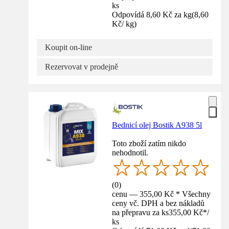
ks
Odpovídá 8,60 Kč za kg
(
8,60
Kč
/
kg
)
Koupit on-line
Rezervovat v prodejně
Bednicí olej Bostik A938 5l
Toto zboží zatím nikdo
nehodnotil.
(
0
)
cenu — 355,00 Kč * Všechny
ceny vč. DPH a bez nákladů
na přepravu za ks
355,00 Kč
*
/
ks