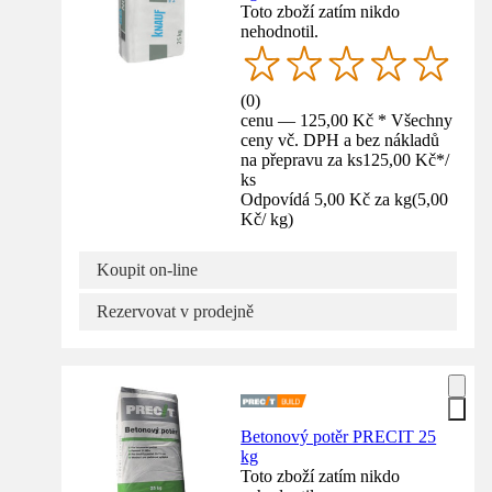
Toto zboží zatím nikdo
nehodnotil.
(
0
)
cenu — 125,00 Kč * Všechny
ceny vč. DPH a bez nákladů
na přepravu za ks
125,00 Kč
*
/
ks
Odpovídá 5,00 Kč za kg
(
5,00
Kč
/
kg
)
Koupit on-line
Rezervovat v prodejně
Betonový potěr PRECIT 25
kg
Toto zboží zatím nikdo