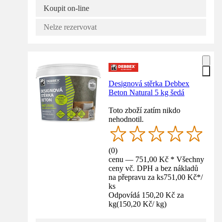
Koupit on-line
Nelze rezervovat
Designová stěrka Debbex
Beton Natural 5 kg šedá
Toto zboží zatím nikdo
nehodnotil.
(
0
)
cenu — 751,00 Kč * Všechny
ceny vč. DPH a bez nákladů
na přepravu za ks
751,00 Kč
*
/
ks
Odpovídá 150,20 Kč za
kg
(
150,20 Kč
/
kg
)