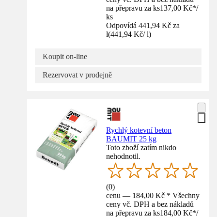
na přepravu za ks
137,00 Kč
*
/
ks
Odpovídá 441,94 Kč za
l
(
441,94 Kč
/
l
)
Koupit on-line
Rezervovat v prodejně
Rychlý kotevní beton
BAUMIT 25 kg
Toto zboží zatím nikdo
nehodnotil.
(
0
)
cenu — 184,00 Kč * Všechny
ceny vč. DPH a bez nákladů
na přepravu za ks
184,00 Kč
*
/