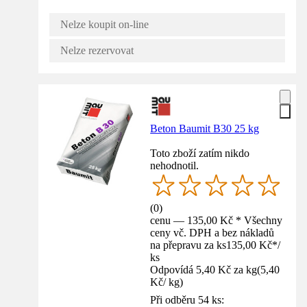
Nelze koupit on-line
Nelze rezervovat
Beton Baumit B30 25 kg
Toto zboží zatím nikdo
nehodnotil.
(
0
)
cenu — 135,00 Kč * Všechny
ceny vč. DPH a bez nákladů
na přepravu za ks
135,00 Kč
*
/
ks
Odpovídá 5,40 Kč za kg
(
5,40
Kč
/
kg
)
Při odběru 54 ks: