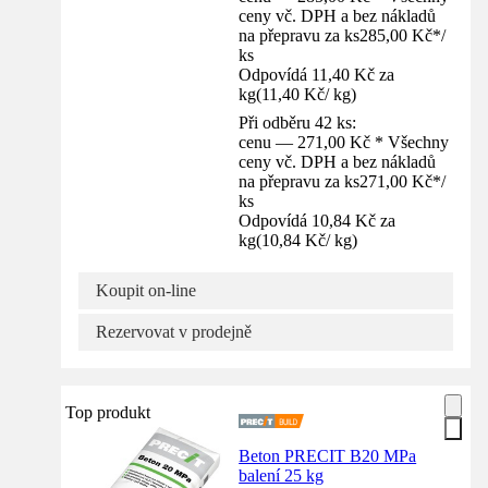
ceny vč. DPH a bez nákladů
na přepravu za ks
285,00 Kč
*
/
ks
Odpovídá 11,40 Kč za
kg
(
11,40 Kč
/
kg
)
Při odběru 42 ks:
cenu — 271,00 Kč * Všechny
ceny vč. DPH a bez nákladů
na přepravu za ks
271,00 Kč
*
/
ks
Odpovídá 10,84 Kč za
kg
(
10,84 Kč
/
kg
)
Koupit on-line
Rezervovat v prodejně
Top produkt
Beton PRECIT B20 MPa
balení 25 kg