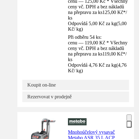
cenu — 125,00 Kč * Všechny
ceny vč. DPH a bez nákladů
na přepravu za ks
125,00 Kč
*
/
ks
Odpovídá 5,00 Kč za kg
(
5,00
Kč
/
kg
)
Při odběru 54 ks:
cenu — 119,00 Kč * Všechny
ceny vč. DPH a bez nákladů
na přepravu za ks
119,00 Kč
*
/
ks
Odpovídá 4,76 Kč za kg
(
4,76
Kč
/
kg
)
Koupit on-line
Rezervovat v prodejně
Mnohoúčelový vysavač
Metabo ASR 35 L ACP