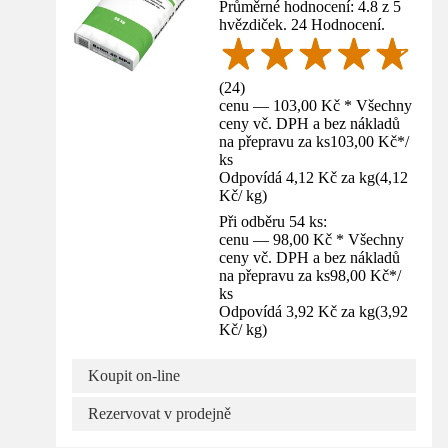
Průměrné hodnocení: 4.8 z 5
hvězdiček. 24 Hodnocení.
(
24
)
cenu — 103,00 Kč * Všechny
ceny vč. DPH a bez nákladů
na přepravu za ks
103,00 Kč
*
/
ks
Odpovídá 4,12 Kč za kg
(
4,12
Kč
/
kg
)
Při odběru 54 ks:
cenu — 98,00 Kč * Všechny
ceny vč. DPH a bez nákladů
na přepravu za ks
98,00 Kč
*
/
ks
Odpovídá 3,92 Kč za kg
(
3,92
Kč
/
kg
)
Koupit on-line
Rezervovat v prodejně