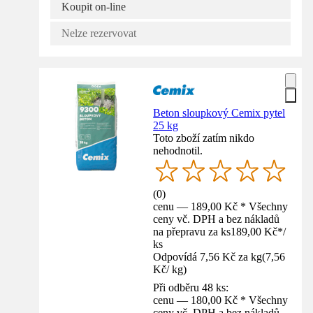
Koupit on-line
Nelze rezervovat
Beton sloupkový Cemix pytel
25 kg
Toto zboží zatím nikdo
nehodnotil.
(
0
)
cenu — 189,00 Kč * Všechny
ceny vč. DPH a bez nákladů
na přepravu za ks
189,00 Kč
*
/
ks
Odpovídá 7,56 Kč za kg
(
7,56
Kč
/
kg
)
Při odběru 48 ks:
cenu — 180,00 Kč * Všechny
ceny vč. DPH a bez nákladů