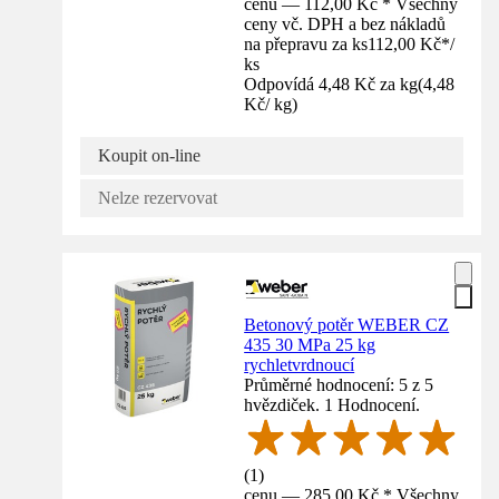
cenu — 112,00 Kč * Všechny
ceny vč. DPH a bez nákladů
na přepravu za ks
112,00 Kč
*
/
ks
Odpovídá 4,48 Kč za kg
(
4,48
Kč
/
kg
)
Koupit on-line
Nelze rezervovat
Betonový potěr WEBER CZ
435 30 MPa 25 kg
rychletvrdnoucí
Průměrné hodnocení: 5 z 5
hvězdiček. 1 Hodnocení.
(
1
)
cenu — 285,00 Kč * Všechny