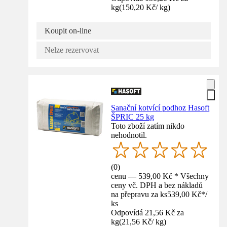
kg
(
150,20 Kč
/
kg
)
Koupit on-line
Nelze rezervovat
Sanační kotvící podhoz Hasoft
ŠPRIC 25 kg
Toto zboží zatím nikdo
nehodnotil.
(
0
)
cenu — 539,00 Kč * Všechny
ceny vč. DPH a bez nákladů
na přepravu za ks
539,00 Kč
*
/
ks
Odpovídá 21,56 Kč za
kg
(
21,56 Kč
/
kg
)