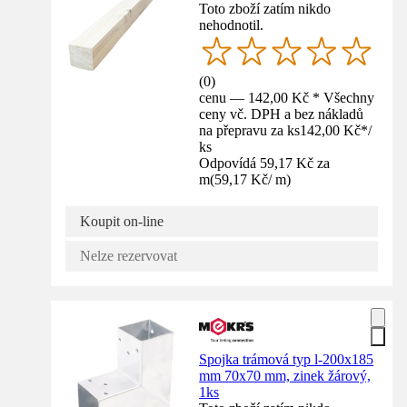
Toto zboží zatím nikdo
nehodnotil.
(
0
)
cenu — 142,00 Kč * Všechny
ceny vč. DPH a bez nákladů
na přepravu za ks
142,00 Kč
*
/
ks
Odpovídá 59,17 Kč za
m
(
59,17 Kč
/
m
)
Koupit on-line
Nelze rezervovat
Spojka trámová typ l-200x185
mm 70x70 mm, zinek žárový,
1ks