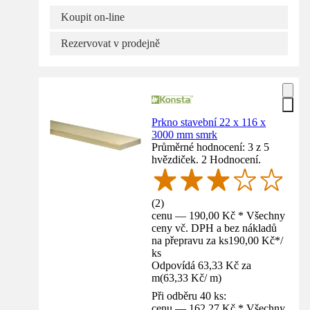
Koupit on-line
Rezervovat v prodejně
Prkno stavební 22 x 116 x
3000 mm smrk
Průměrné hodnocení: 3 z 5
hvězdiček. 2 Hodnocení.
(
2
)
cenu — 190,00 Kč * Všechny
ceny vč. DPH a bez nákladů
na přepravu za ks
190,00 Kč
*
/
ks
Odpovídá 63,33 Kč za
m
(
63,33 Kč
/
m
)
Při odběru 40 ks:
cenu — 162,27 Kč * Všechny