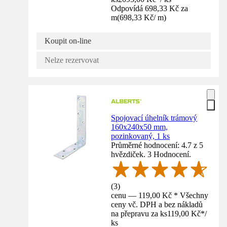
Odpovídá 698,33 Kč za
m
(
698,33 Kč
/
m
)
Koupit on-line
Nelze rezervovat
Spojovací úhelník trámový
160x240x50 mm,
pozinkovaný, 1 ks
Průměrné hodnocení: 4.7 z 5
hvězdiček. 3 Hodnocení.
(
3
)
cenu — 119,00 Kč * Všechny
ceny vč. DPH a bez nákladů
na přepravu za ks
119,00 Kč
*
/
ks