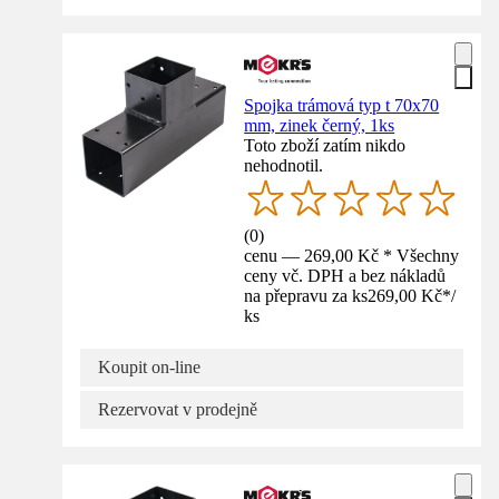
Spojka trámová typ t 70x70
mm, zinek černý, 1ks
Toto zboží zatím nikdo
nehodnotil.
(
0
)
cenu — 269,00 Kč * Všechny
ceny vč. DPH a bez nákladů
na přepravu za ks
269,00 Kč
*
/
ks
Koupit on-line
Rezervovat v prodejně