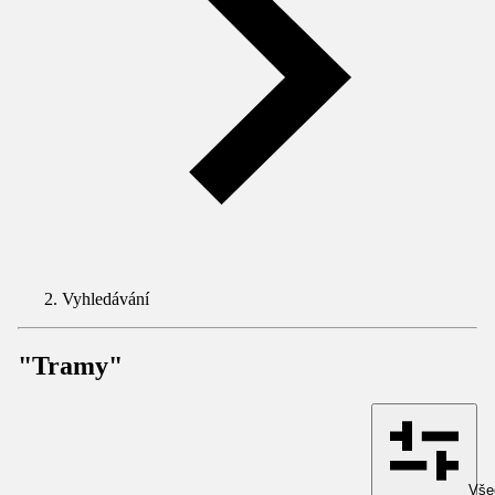
Vyhledávání
"Tramy"
Všec