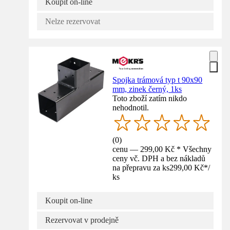
Koupit on-line
Nelze rezervovat
Spojka trámová typ t 90x90
mm, zinek černý, 1ks
Toto zboží zatím nikdo
nehodnotil.
(
0
)
cenu — 299,00 Kč * Všechny
ceny vč. DPH a bez nákladů
na přepravu za ks
299,00 Kč
*
/
ks
Koupit on-line
Rezervovat v prodejně