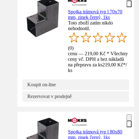
Spojka trámová typ l 70x70
mm, zinek černý, 1ks
Toto zboží zatím nikdo
nehodnotil.
(
0
)
cenu — 219,00 Kč * Všechny
ceny vč. DPH a bez nákladů
na přepravu za ks
219,00 Kč
*
/
ks
Koupit on-line
Rezervovat v prodejně
Spojka trámová typ l 80x80
mm, zinek černý, 1ks