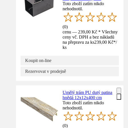
Toto zboží zatím nikdo
nehodnotil.
(
0
)
cenu — 239,00 Kč * Všechny
ceny vč. DPH a bez nákladů
na přepravu za ks
239,00 Kč
*
/
ks
Koupit on-line
Rezervovat v prodejně
Umělý trám PU dutý patina
hnědá 12x12x400 cm
Toto zboží zatím nikdo
nehodnotil.
(
0
)