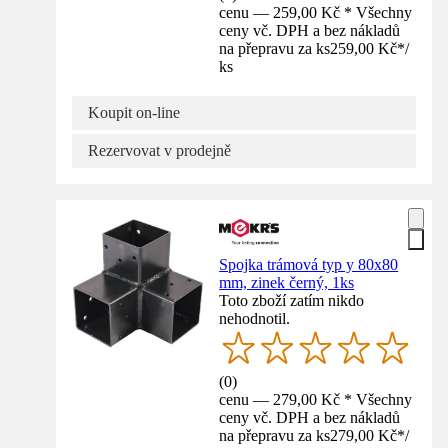
cenu — 259,00 Kč * Všechny
ceny vč. DPH a bez nákladů
na přepravu za ks
259,00 Kč
*
/
ks
Koupit on-line
Rezervovat v prodejně
Spojka trámová typ y 80x80
mm, zinek černý, 1ks
Toto zboží zatím nikdo
nehodnotil.
(
0
)
cenu — 279,00 Kč * Všechny
ceny vč. DPH a bez nákladů
na přepravu za ks
279,00 Kč
*
/