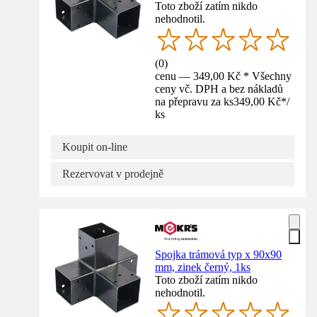
Toto zboží zatím nikdo
nehodnotil.
(
0
)
cenu — 349,00 Kč * Všechny
ceny vč. DPH a bez nákladů
na přepravu za ks
349,00 Kč
*
/
ks
Koupit on-line
Rezervovat v prodejně
Spojka trámová typ x 90x90
mm, zinek černý, 1ks
Toto zboží zatím nikdo
nehodnotil.