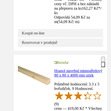
ceny vč. DPH a bez nákladů
na přepravu za ks
162,27 Kč
*
/
ks
Odpovídá 54,09 Kč za
m
(
54,09 Kč
/
m
)
Koupit on-line
Rezervovat v prodejně
Hranol stavební mimostředový
80 x 80 x 4000 mm smrk
Průměrné hodnocení: 3.3 z 5
hvězdiček. 9 Hodnocení.
(
9
)
cenu — 419,00 Kč * Všechny