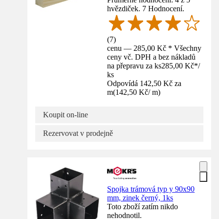
hvězdiček. 7 Hodnocení.
(
7
)
cenu — 285,00 Kč * Všechny
ceny vč. DPH a bez nákladů
na přepravu za ks
285,00 Kč
*
/
ks
Odpovídá 142,50 Kč za
m
(
142,50 Kč
/
m
)
Koupit on-line
Rezervovat v prodejně
Spojka trámová typ y 90x90
mm, zinek černý, 1ks
Toto zboží zatím nikdo
nehodnotil.