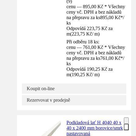
(
9
)
cenu — 895,00 Kč * Všechny
ceny vč. DPH a bez nákladů
na přepravu za ks
895,00 Kč
*
/
ks
Odpovídá 223,75 Kč za
m
(
223,75 Kč
/
m
)
Při odběru 18 ks:
cenu — 761,00 Kč * Všechny
ceny vč. DPH a bez nákladů
na přepravu za ks
761,00 Kč
*
/
ks
Odpovídá 190,25 Kč za
m
(
190,25 Kč
/
m
)
Koupit on-line
Rezervovat v prodejně
Podkladová lať H 4040 40 x
40 x 2400 mm borovice/smrk
nastavovaná