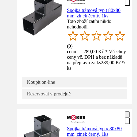
Spojka trámová typ t 80x80
mm, zinek černý, 1ks
Toto zboží zatím nikdo
nehodnotil.
(
0
)
cenu — 289,00 Kč * Všechny
ceny vč. DPH a bez nákladů
na přepravu za ks
289,00 Kč
*
/
ks
Koupit on-line
Rezervovat v prodejně
Spojka trámová typ x 80x80
mm, zinek černý, 1ks