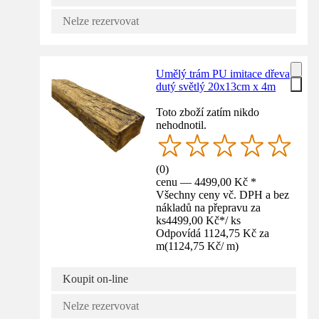
Nelze rezervovat
Umělý trám PU imitace dřeva
dutý světlý 20x13cm x 4m
Toto zboží zatím nikdo
nehodnotil.
(
0
)
cenu — 4499,00 Kč *
Všechny ceny vč. DPH a bez
nákladů na přepravu za
ks
4499,00 Kč
*
/
ks
Odpovídá 1124,75 Kč za
m
(
1124,75 Kč
/
m
)
Koupit on-line
Nelze rezervovat