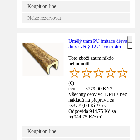
Koupit on-line
Nelze rezervovat
Umělý trám PU imitace dřeva
dutý světlý 12x12cm x 4m
Toto zboží zatím nikdo
nehodnotil.
(
0
)
cenu — 3779,00 Kč *
Všechny ceny vč. DPH a bez
nákladů na přepravu za
ks
3779,00 Kč
*
/
ks
Odpovídá 944,75 Kč za
m
(
944,75 Kč
/
m
)
Koupit on-line