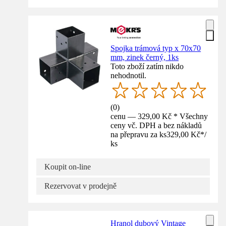
Spojka trámová typ x 70x70
mm, zinek černý, 1ks
Toto zboží zatím nikdo
nehodnotil.
(
0
)
cenu — 329,00 Kč * Všechny
ceny vč. DPH a bez nákladů
na přepravu za ks
329,00 Kč
*
/
ks
Koupit on-line
Rezervovat v prodejně
Hranol dubový Vintage