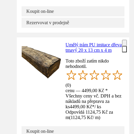
Koupit on-line
Rezervovat v prodejně
Umělý trám PU imitace dřeva
tmavý 20 x 13 cm x 4 m
Toto zboží zatím nikdo
nehodnotil.
(
0
)
cenu — 4499,00 Kč *
Všechny ceny vč. DPH a bez
nákladů na přepravu za
ks
4499,00 Kč
*
/
ks
Odpovídá 1124,75 Kč za
m
(
1124,75 Kč
/
m
)
Koupit on-line