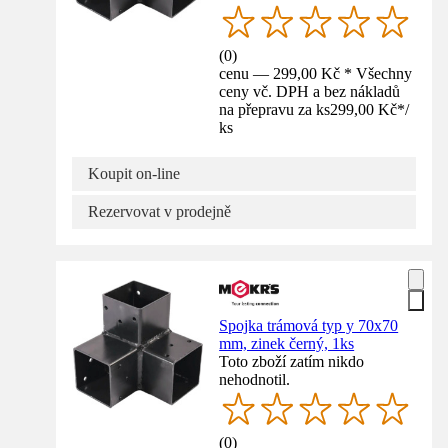
(
0
)
cenu — 299,00 Kč * Všechny
ceny vč. DPH a bez nákladů
na přepravu za ks
299,00 Kč
*
/
ks
Koupit on-line
Rezervovat v prodejně
Spojka trámová typ y 70x70
mm, zinek černý, 1ks
Toto zboží zatím nikdo
nehodnotil.
(
0
)