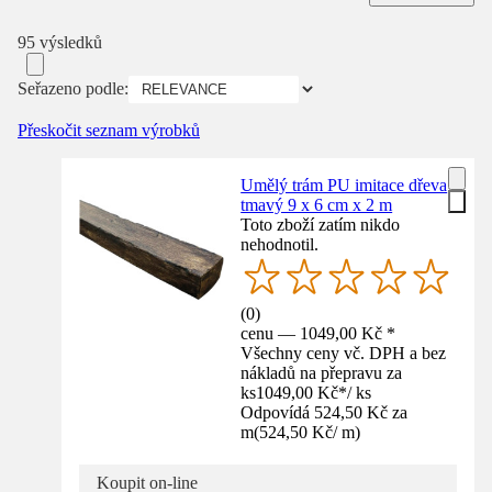
95 výsledků
Seřazeno podle:
Přeskočit seznam výrobků
Umělý trám PU imitace dřeva
tmavý 9 x 6 cm x 2 m
Toto zboží zatím nikdo
nehodnotil.
(
0
)
cenu — 1049,00 Kč *
Všechny ceny vč. DPH a bez
nákladů na přepravu za
ks
1049,00 Kč
*
/
ks
Odpovídá 524,50 Kč za
m
(
524,50 Kč
/
m
)
Koupit on-line