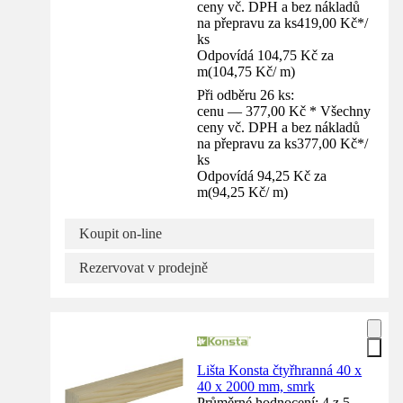
ceny vč. DPH a bez nákladů
na přepravu za ks
419,00 Kč
*
/
ks
Odpovídá 104,75 Kč za
m
(
104,75 Kč
/
m
)
Při odběru 26 ks:
cenu — 377,00 Kč * Všechny
ceny vč. DPH a bez nákladů
na přepravu za ks
377,00 Kč
*
/
ks
Odpovídá 94,25 Kč za
m
(
94,25 Kč
/
m
)
Koupit on-line
Rezervovat v prodejně
Lišta Konsta čtyřhranná 40 x
40 x 2000 mm, smrk
Průměrné hodnocení: 4 z 5