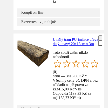
ks
Koupit on-line
Rezervovat v prodejně
Umělý trám PU imitace dřeva
dutý tmavý 20x13cm x 3m
Toto zboží zatím nikdo
nehodnotil.
(
0
)
cenu — 3415,00 Kč *
Všechny ceny vč. DPH a bez
nákladů na přepravu za
ks
3415,00 Kč
*
/
ks
Odpovídá 1138,33 Kč za
m
(
1138,33 Kč
/
m
)