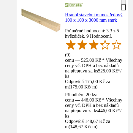
Hranol stavební mimostředový
100 x 100 x 3000 mm smrk
Průměrné hodnocení: 3.3 z 5
hvězdiček. 9 Hodnocení.
(
9
)
cenu — 525,00 Kč * Všechny
ceny vč. DPH a bez nákladů
na přepravu za ks
525,00 Kč
*
/
ks
Odpovídá 175,00 Kč za
m
(
175,00 Kč
/
m
)
Při odběru 20 ks:
cenu — 446,00 Kč * Všechny
ceny vč. DPH a bez nákladů
na přepravu za ks
446,00 Kč
*
/
ks
Odpovídá 148,67 Kč za
m
(
148,67 Kč
/
m
)