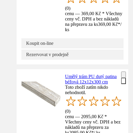
(
0
)
cenu — 369,00 Kč * Všechny
ceny vč. DPH a bez nákladů
na přepravu za ks
369,00 Kč
*
/
ks
Koupit on-line
Rezervovat v prodejně
Umělý trám PU dutý patina
béžová 12x12x300 cm
Toto zboží zatím nikdo
nehodnotil.
(
0
)
cenu — 2095,00 Kč *
Všechny ceny vč. DPH a bez
nákladů na přepravu za
ks
2095,00 Kč
*
/
ks