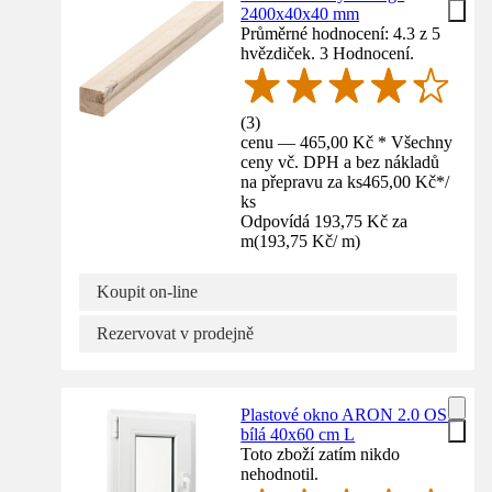
2400x40x40 mm
Průměrné hodnocení: 4.3 z 5
hvězdiček. 3 Hodnocení.
(
3
)
cenu — 465,00 Kč * Všechny
ceny vč. DPH a bez nákladů
na přepravu za ks
465,00 Kč
*
/
ks
Odpovídá 193,75 Kč za
m
(
193,75 Kč
/
m
)
Koupit on-line
Rezervovat v prodejně
Plastové okno ARON 2.0 OS1
bílá 40x60 cm L
Toto zboží zatím nikdo
nehodnotil.