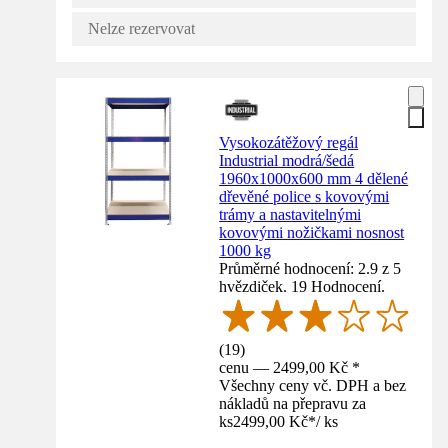
Nelze rezervovat
Vysokozátěžový regál
Industrial modrá/šedá
1960x1000x600 mm 4 dělené
dřevěné police s kovovými
trámy a nastavitelnými
kovovými nožičkami nosnost
1000 kg
Průměrné hodnocení: 2.9 z 5
hvězdiček. 19 Hodnocení.
(
19
)
cenu — 2499,00 Kč *
Všechny ceny vč. DPH a bez
nákladů na přepravu za
ks
2499,00 Kč
*
/
ks