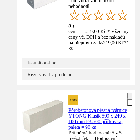
Toto zboží zatím nikdo
nehodnotil.
(
0
)
cenu — 219,00 Kč * Všechny
ceny vč. DPH a bez nákladů
na přepravu za ks
219,00 Kč
*
/
ks
Koupit on-line
Rezervovat v prodejně
Pórobetonová přesná tvárnice
YTONG Klasik 599 x 249 x
100 mm P3-500 příčkovka,
paleta = 90 ks
Průměrné hodnocení: 5 z 5
hvězdiček. 1 Hodnocení.