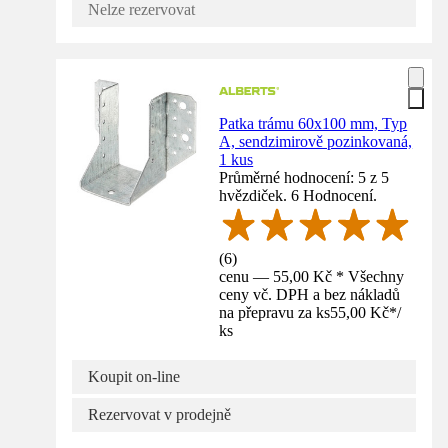
Nelze rezervovat
Patka trámu 60x100 mm, Typ
A, sendzimirově pozinkovaná,
1 kus
Průměrné hodnocení: 5 z 5
hvězdiček. 6 Hodnocení.
(
6
)
cenu — 55,00 Kč * Všechny
ceny vč. DPH a bez nákladů
na přepravu za ks
55,00 Kč
*
/
ks
Koupit on-line
Rezervovat v prodejně