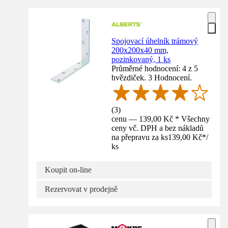
Spojovací úhelník trámový
200x200x40 mm,
pozinkovaný, 1 ks
Průměrné hodnocení: 4 z 5
hvězdiček. 3 Hodnocení.
(
3
)
cenu — 139,00 Kč * Všechny
ceny vč. DPH a bez nákladů
na přepravu za ks
139,00 Kč
*
/
ks
Koupit on-line
Rezervovat v prodejně