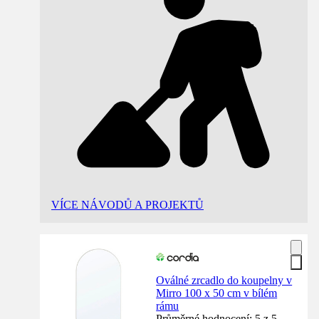
VÍCE NÁVODŮ A PROJEKTŮ
Oválné zrcadlo do koupelny v
Mirro 100 x 50 cm v bílém
rámu
Průměrné hodnocení: 5 z 5