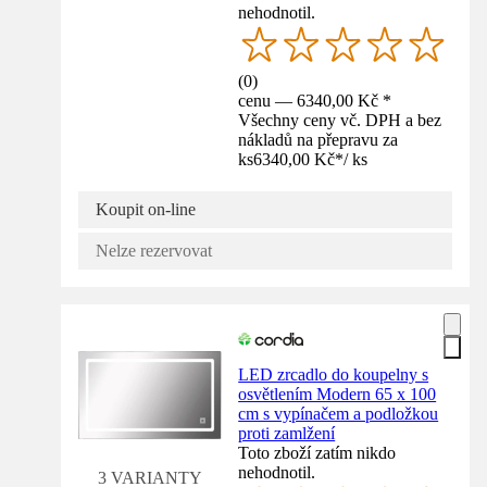
nehodnotil.
(
0
)
cenu — 6340,00 Kč *
Všechny ceny vč. DPH a bez
nákladů na přepravu za
ks
6340,00 Kč
*
/
ks
Koupit on-line
Nelze rezervovat
LED zrcadlo do koupelny s
osvětlením Modern 65 x 100
cm s vypínačem a podložkou
proti zamlžení
Toto zboží zatím nikdo
nehodnotil.
3 VARIANTY