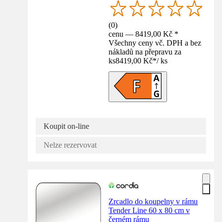
(
0
)
cenu — 8419,00 Kč *
Všechny ceny vč. DPH a bez
nákladů na přepravu za
ks
8419,00 Kč
*
/
ks
Koupit on-line
Nelze rezervovat
Zrcadlo do koupelny v rámu
Tender Line 60 x 80 cm v
černém rámu