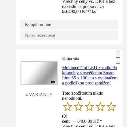
Všechny ceny vč. DPH a bez
nákladů na přepravu za
ks
6490,00 Kč
*
/
ks
Koupit on-line
Nelze rezervovat
Multimediální LED zrcadlo do
koupelny s osvětlením Smart
Line 65 x 100 cm s vypínačem
a podložkou proti zamlžení
Toto zboží zatím nikdo
4 VARIANTY
nehodnotil.
(
0
)
cenu — 6460,00 Kč *
Všechny ceny vč. DPH a bez