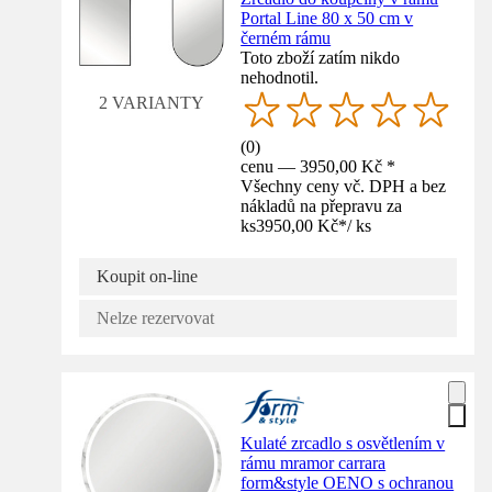
Portal Line 80 x 50 cm v
černém rámu
Toto zboží zatím nikdo
nehodnotil.
2 VARIANTY
(
0
)
cenu — 3950,00 Kč *
Všechny ceny vč. DPH a bez
nákladů na přepravu za
ks
3950,00 Kč
*
/
ks
Koupit on-line
Nelze rezervovat
Kulaté zrcadlo s osvětlením v
rámu mramor carrara
form&style OENO s ochranou