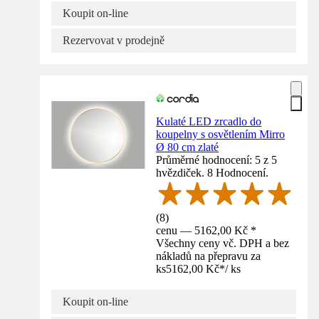
Koupit on-line
Rezervovat v prodejně
Kulaté LED zrcadlo do
koupelny s osvětlením Mirro
Ø 80 cm zlaté
Průměrné hodnocení: 5 z 5
hvězdiček. 8 Hodnocení.
(
8
)
cenu — 5162,00 Kč *
Všechny ceny vč. DPH a bez
nákladů na přepravu za
ks
5162,00 Kč
*
/
ks
Koupit on-line