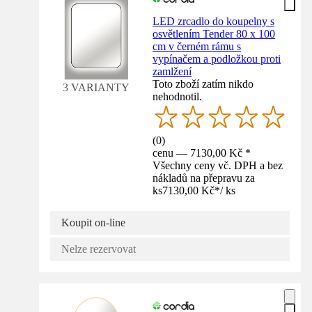
LED zrcadlo do koupelny s
osvětlením Tender 80 x 100
cm v černém rámu s
vypínačem a podložkou proti
zamlžení
Toto zboží zatím nikdo
3 VARIANTY
nehodnotil.
(
0
)
cenu — 7130,00 Kč *
Všechny ceny vč. DPH a bez
nákladů na přepravu za
ks
7130,00 Kč
*
/
ks
Koupit on-line
Nelze rezervovat