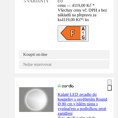
(
1
)
5 VARIANTY
cenu — 4119,00 Kč *
Všechny ceny vč. DPH a bez
nákladů na přepravu za
ks
4119,00 Kč
*
/
ks
Koupit on-line
Nelze rezervovat
Kulaté LED zrcadlo do
koupelny s osvětlením Round
Ø 80 cm v bílém rámu s
vypínačem a podložkou proti
zamlžení