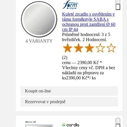
Kuleté zrcadlo s osvětlením v
rámu form&style SABA s
ochranou proti zamlžení Ø 60
cm IP 44
Průměrné hodnocení: 3 z 5
hvězdiček. 2 Hodnocení.
4 VARIANTY
(
2
)
cenu — 2390,00 Kč *
Všechny ceny vč. DPH a bez
nákladů na přepravu za
ks
2390,00 Kč
*
/
ks
Koupit on-line
Rezervovat v prodejně