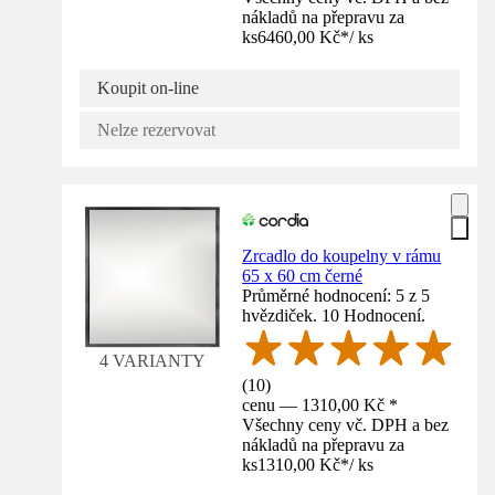
nákladů na přepravu za
ks
6460,00 Kč
*
/
ks
Koupit on-line
Nelze rezervovat
Zrcadlo do koupelny v rámu
65 x 60 cm černé
Průměrné hodnocení: 5 z 5
hvězdiček. 10 Hodnocení.
4 VARIANTY
(
10
)
cenu — 1310,00 Kč *
Všechny ceny vč. DPH a bez
nákladů na přepravu za
ks
1310,00 Kč
*
/
ks