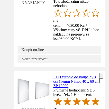
Toto zboží zatím nikdo
3 VARIANTY
nehodnotil.
(
0
)
cenu — 4030,00 Kč *
Všechny ceny vč. DPH a bez
nákladů na přepravu za
ks
4030,00 Kč
*
/
ks
Koupit on-line
Nelze rezervovat
LED zrcadlo do koupelny s
osvětlením Nimco 40 x 60 cm
ZP 13000
Průměrné hodnocení: 5 z 5
hvězdiček. 1 Hodnocení.