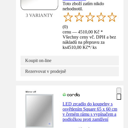
Toto zboží zatím nikdo
nehodnotil.
3 VARIANTY
(
0
)
cenu — 4510,00 Kč *
Všechny ceny vč. DPH a bez
nákladů na přepravu za
ks
4510,00 Kč
*
/
ks
Koupit on-line
Rezervovat v prodejně
LED zrcadlo do koupelny s
osvětlením Square 65 x 60 cm
v černém rámu s vypínačem a
podložkou proti zamlžení