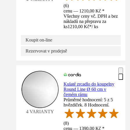
(
6
)
cenu — 1210,00 Kč *
Všechny ceny vč. DPH a bez
nákladů na přepravu za
ks
1210,00 Kč
*
/
ks
Koupit on-line
Rezervovat v prodejně
Kulaté zrcadlo do koupelny
Round Line Ø 60 cm v
černém rámu
Průměrné hodnocení: 5 z 5
hvězdiček. 8 Hodnocení.
4 VARIANTY
(
8
)
cenu — 1390,00 Kč *