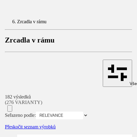
Zrcadla v rámu
Zrcadla v rámu
Všec
182 výsledků
(276 VARIANTY)
Seřazeno podle:
Přeskočit seznam výrobků