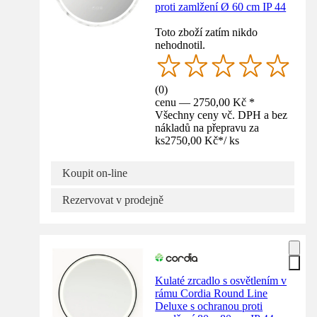
proti zamlžení Ø 60 cm IP 44
Toto zboží zatím nikdo
nehodnotil.
(
0
)
cenu — 2750,00 Kč *
Všechny ceny vč. DPH a bez
nákladů na přepravu za
ks
2750,00 Kč
*
/
ks
Koupit on-line
Rezervovat v prodejně
Kulaté zrcadlo s osvětlením v
rámu Cordia Round Line
Deluxe s ochranou proti