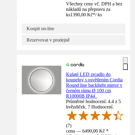
Všechny ceny vč. DPH a bez
nákladů na přepravu za
ks
1390,00 Kč
*
/
ks
Koupit on-line
Rezervovat v prodejně
Kulaté LED zrcadlo do
koupelny s osvětlením Cordia
Round line backlight mirror v
černém rámu Ø 100 cm
R10000B IP44_
Průměrné hodnocení: 4.4 z 5
hvězdiček. 7 Hodnocení.
(
7
)
cenu — 6490,00 Kč *