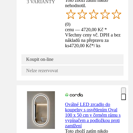
Toto zboží zatím nikdo
3 VARIANTY
nehodnotil.
(
0
)
cenu — 4720,00 Kč *
Všechny ceny vč. DPH a bez
nákladů na přepravu za
ks
4720,00 Kč
*
/
ks
Koupit on-line
Nelze rezervovat
Oválné LED zrcadlo do
koupelny s osvětlením Oval
100 x 50 cm v černém rámu s
vypínačem a podložkou proti
zamlžení
Toto zboží zatím nikdo