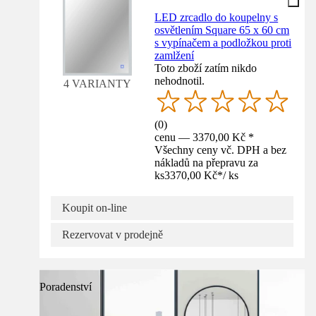
LED zrcadlo do koupelny s
osvětlením Square 65 x 60 cm
s vypínačem a podložkou proti
zamlžení
Toto zboží zatím nikdo
nehodnotil.
4 VARIANTY
(
0
)
cenu — 3370,00 Kč *
Všechny ceny vč. DPH a bez
nákladů na přepravu za
ks
3370,00 Kč
*
/
ks
Koupit on-line
Rezervovat v prodejně
Poradenství