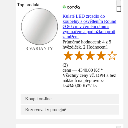
Top produkt
Kulaté LED zrcadlo do
koupelny s osvětlením Round
Ø 80 cm v černém rámu s
vypínačem a podložkou proti
zamlžení
Průměrné hodnocení: 4 z 5
hvězdiček. 2 Hodnocení.
3 VARIANTY
(
2
)
cenu — 4340,00 Kč *
Všechny ceny vč. DPH a bez
nákladů na přepravu za
ks
4340,00 Kč
*
/
ks
Koupit on-line
Rezervovat v prodejně