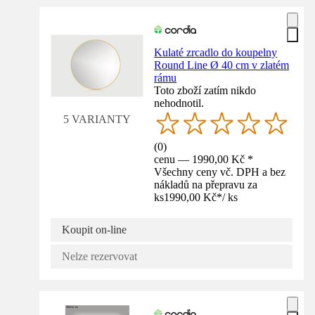
Kulaté zrcadlo do koupelny
Round Line Ø 40 cm v zlatém
rámu
Toto zboží zatím nikdo
nehodnotil.
5 VARIANTY
(
0
)
cenu — 1990,00 Kč *
Všechny ceny vč. DPH a bez
nákladů na přepravu za
ks
1990,00 Kč
*
/
ks
Koupit on-line
Nelze rezervovat