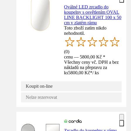
Oválné LED zrcadlo do
koupelny s osvětlením OVAL
LINE BACKLIGHT 100 x 50
cm v zlatém rámu
Toto zboží zatím nikdo
nehodnotil.
(
0
)
cenu — 5800,00 Kč *
Všechny ceny vč. DPH a bez
nákladů na přepravu za
ks
5800,00 Kč
*
/
ks
Koupit on-line
Nelze rezervovat
Zrcadlo do koupelny v rámu