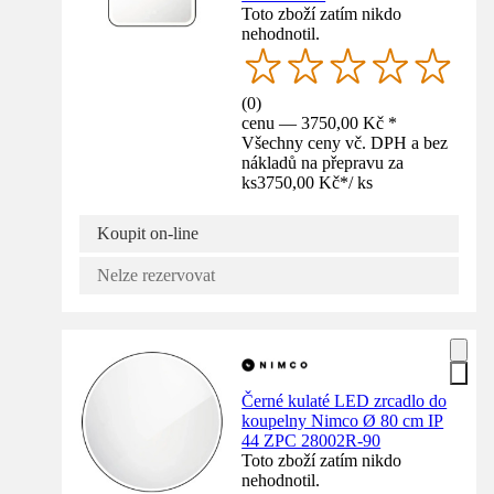
Toto zboží zatím nikdo
nehodnotil.
(
0
)
cenu — 3750,00 Kč *
Všechny ceny vč. DPH a bez
nákladů na přepravu za
ks
3750,00 Kč
*
/
ks
Koupit on-line
Nelze rezervovat
Černé kulaté LED zrcadlo do
koupelny Nimco Ø 80 cm IP
44 ZPC 28002R-90
Toto zboží zatím nikdo
nehodnotil.