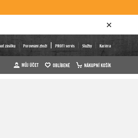
vat zásilku
Porovnání zboží
PROFI servis
Služby
Kariéra
MŮJ ÚČET
OBLÍBENÉ
NÁKUPNÍ KOŠÍK