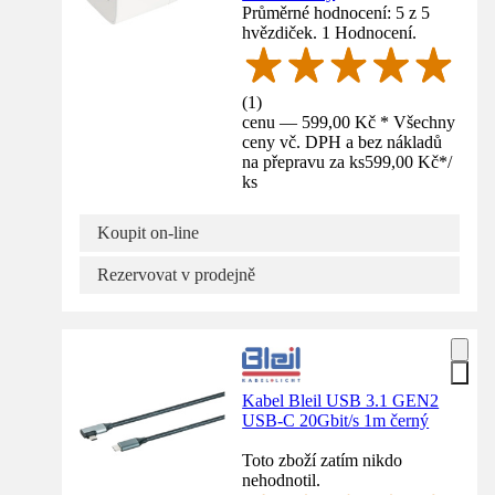
Průměrné hodnocení: 5 z 5
hvězdiček. 1 Hodnocení.
(
1
)
cenu — 599,00 Kč * Všechny
ceny vč. DPH a bez nákladů
na přepravu za ks
599,00 Kč
*
/
ks
Koupit on-line
Rezervovat v prodejně
Kabel Bleil USB 3.1 GEN2
USB-C 20Gbit/s 1m černý
Toto zboží zatím nikdo
nehodnotil.