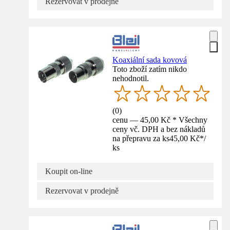
Rezervovat v prodejně
Koaxiální sada kovová
Toto zboží zatím nikdo
nehodnotil.
(
0
)
cenu — 45,00 Kč * Všechny
ceny vč. DPH a bez nákladů
na přepravu za ks
45,00 Kč
*
/
ks
Koupit on-line
Rezervovat v prodejně