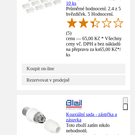
10 ks
Průměrné hodnocení: 2.4 z 5
hvězdiček. 5 Hodnocení.
(
5
)
cenu — 65,00 Kč * Všechny
ceny vč. DPH a bez nákladů
na přepravu za ks
65,00 Kč
*
/
ks
Koupit on-line
Rezervovat v prodejně
Koaxiální sada - zástrčka a
zásuvka
Toto zboží zatím nikdo
nehodnotil.