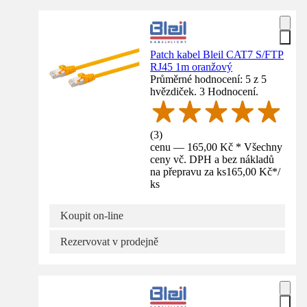
Patch kabel Bleil CAT7 S/FTP
RJ45 1m oranžový
Průměrné hodnocení: 5 z 5
hvězdiček. 3 Hodnocení.
(
3
)
cenu — 165,00 Kč * Všechny
ceny vč. DPH a bez nákladů
na přepravu za ks
165,00 Kč
*
/
ks
Koupit on-line
Rezervovat v prodejně