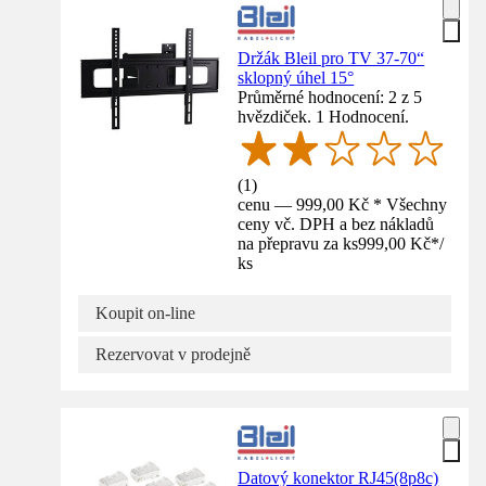
Držák Bleil pro TV 37-70“
sklopný úhel 15°
Průměrné hodnocení: 2 z 5
hvězdiček. 1 Hodnocení.
(
1
)
cenu — 999,00 Kč * Všechny
ceny vč. DPH a bez nákladů
na přepravu za ks
999,00 Kč
*
/
ks
Koupit on-line
Rezervovat v prodejně
Datový konektor RJ45(8p8c)