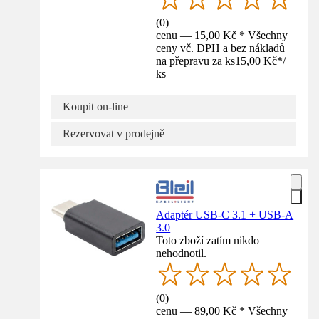
(
0
)
cenu — 15,00 Kč * Všechny
ceny vč. DPH a bez nákladů
na přepravu za ks
15,00 Kč
*
/
ks
Koupit on-line
Rezervovat v prodejně
Adaptér USB-C 3.1 + USB-A
3.0
Toto zboží zatím nikdo
nehodnotil.
(
0
)
cenu — 89,00 Kč * Všechny