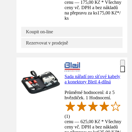
cenu — 175,00 Kč * Všechny
ceny vč. DPH a bez nákladů
na přepravu za ks
175,00 Kč
*
/
ks
Koupit on-line
Rezervovat v prodejně
Sada nářadí pro síťové kabely
a konektory Bleil 4-dílná
Průměrné hodnocení: 4 z 5
hvězdiček. 1 Hodnocení.
(
1
)
cenu — 625,00 Kč * Všechny
ceny vč. DPH a bez nákladů