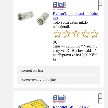
F-zástrčka pro koaxiální kabel
2ks
Toto zboží zatím nikdo
nehodnotil.
(
0
)
cenu — 12,00 Kč * Všechny
ceny vč. DPH a bez nákladů
na přepravu za ks
12,00 Kč
*
/
ks
Koupit on-line
Rezervovat v prodejně
Konektor Bleil CAT6 2