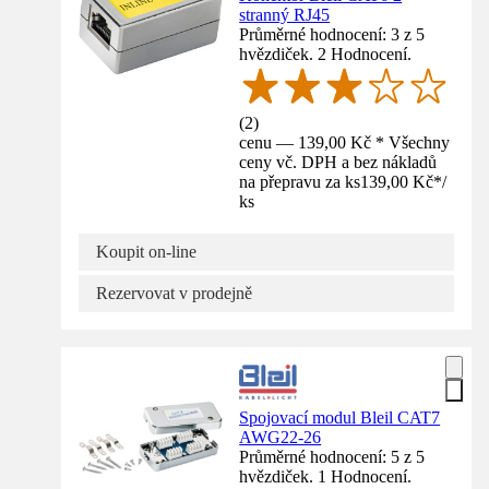
stranný RJ45
Průměrné hodnocení: 3 z 5
hvězdiček. 2 Hodnocení.
(
2
)
cenu — 139,00 Kč * Všechny
ceny vč. DPH a bez nákladů
na přepravu za ks
139,00 Kč
*
/
ks
Koupit on-line
Rezervovat v prodejně
Spojovací modul Bleil CAT7
AWG22-26
Průměrné hodnocení: 5 z 5
hvězdiček. 1 Hodnocení.