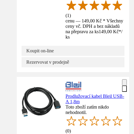
(
1
)
cenu — 149,00 Kč * Všechny
ceny vč. DPH a bez nákladů
na přepravu za ks
149,00 Kč
*
/
ks
Koupit on-line
Rezervovat v prodejně
Prodlužovací kabel Bleil USB-
A 1,8m
Toto zboží zatím nikdo
nehodnotil.
(
0
)