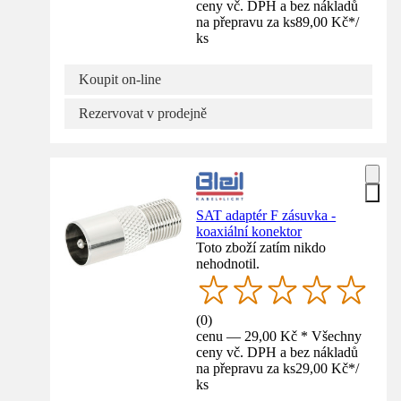
ceny vč. DPH a bez nákladů
na přepravu za ks
89,00 Kč
*
/
ks
Koupit on-line
Rezervovat v prodejně
SAT adaptér F zásuvka -
koaxiální konektor
Toto zboží zatím nikdo
nehodnotil.
(
0
)
cenu — 29,00 Kč * Všechny
ceny vč. DPH a bez nákladů
na přepravu za ks
29,00 Kč
*
/
ks