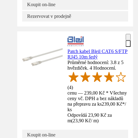
Koupit on-line
Rezervovat v prodejně
Patch kabel Bleil CAT6 S/FTP
RJ45 10m šedý
Průměrné hodnocení: 3.8 z 5
hvězdiček. 4 Hodnocení.
(
4
)
cenu — 239,00 Kč * Všechny
ceny vč. DPH a bez nákladů
na přepravu za ks
239,00 Kč
*
/
ks
Odpovídá 23,90 Kč za
m
(
23,90 Kč
/
m
)
Koupit on-line