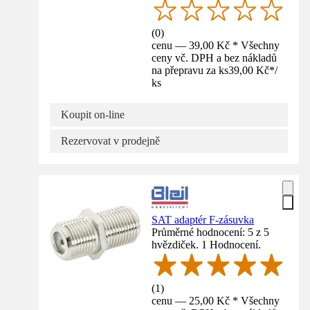
(
0
)
cenu — 39,00 Kč * Všechny
ceny vč. DPH a bez nákladů
na přepravu za ks
39,00 Kč
*
/
ks
Koupit on-line
Rezervovat v prodejně
SAT adaptér F-zásuvka
Průměrné hodnocení: 5 z 5
hvězdiček. 1 Hodnocení.
(
1
)
cenu — 25,00 Kč * Všechny