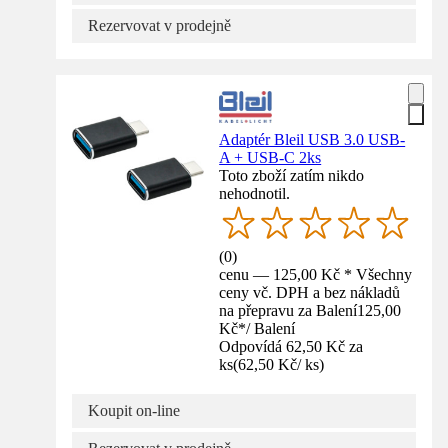
Rezervovat v prodejně
Adaptér Bleil USB 3.0 USB-
A + USB-C 2ks
Toto zboží zatím nikdo
nehodnotil.
(
0
)
cenu — 125,00 Kč * Všechny
ceny vč. DPH a bez nákladů
na přepravu za Balení
125,00
Kč
*
/
Balení
Odpovídá 62,50 Kč za
ks
(
62,50 Kč
/
ks
)
Koupit on-line