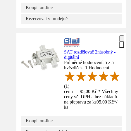
Koupit on-line
Rezervovat v prodejně
SAT rozdělovač 2násobný -
digitální
Průměrné hodnocení: 5 z 5
hvězdiček. 1 Hodnocení.
(
1
)
cenu — 95,00 Kč * Všechny
ceny vč. DPH a bez nákladů
na přepravu za ks
95,00 Kč
*
/
ks
Koupit on-line