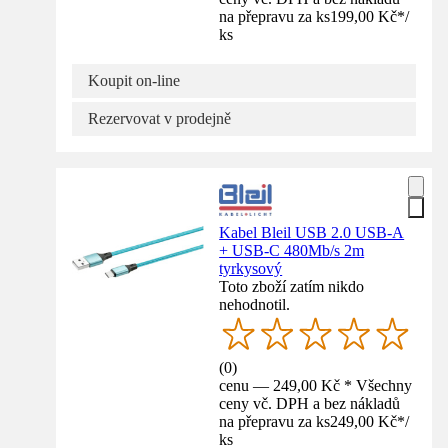
na přepravu za ks
199,00 Kč
*
/
ks
Koupit on-line
Rezervovat v prodejně
Kabel Bleil USB 2.0 USB-A
+ USB-C 480Mb/s 2m
tyrkysový
Toto zboží zatím nikdo
nehodnotil.
(
0
)
cenu — 249,00 Kč * Všechny
ceny vč. DPH a bez nákladů
na přepravu za ks
249,00 Kč
*
/
ks