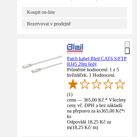
Koupit on-line
Rezervovat v prodejně
Patch kabel Bleil CAT6 S/FTP
RJ45 20m šedý
Průměrné hodnocení: 1 z 5
hvězdiček. 1 Hodnocení.
(
1
)
cenu — 365,00 Kč * Všechny
ceny vč. DPH a bez nákladů
na přepravu za ks
365,00 Kč
*
/
ks
Odpovídá 18,25 Kč za
m
(
18,25 Kč
/
m
)