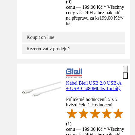
(
0
)
cenu — 199,00 Kč * Všechny
ceny vč. DPH a bez nákladů
na přepravu za ks
199,00 Kč
*
/
ks
Koupit on-line
Rezervovat v prodejně
Kabel Bleil USB 2.0 USB-A
+ USB-C 480Mbit/s 1m bílý
Průměrné hodnocení: 5 z 5
hvězdiček. 1 Hodnocení.
(
1
)
cenu — 199,00 Kč * Všechny
ceny vč. DPH a bez nákladů