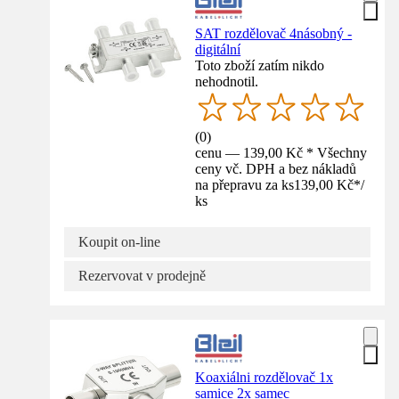
SAT rozdělovač 4násobný -
digitální
Toto zboží zatím nikdo
nehodnotil.
(
0
)
cenu — 139,00 Kč * Všechny
ceny vč. DPH a bez nákladů
na přepravu za ks
139,00 Kč
*
/
ks
Koupit on-line
Rezervovat v prodejně
Koaxiálni rozdělovač 1x
samice 2x samec