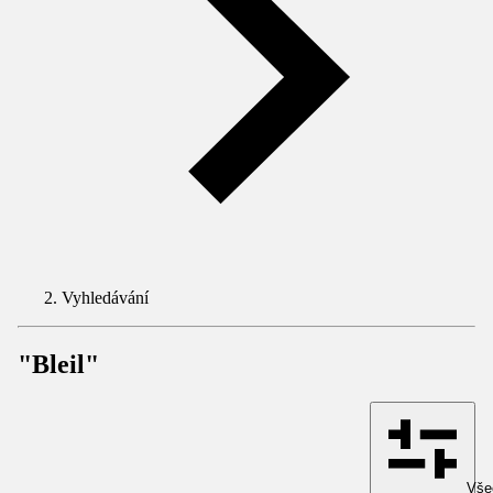
Vyhledávání
"Bleil"
Všec