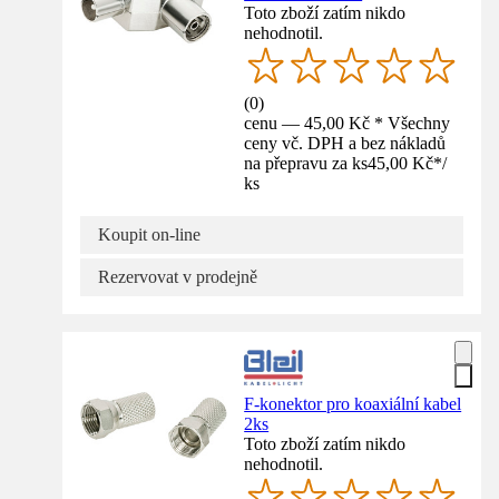
Toto zboží zatím nikdo
nehodnotil.
(
0
)
cenu — 45,00 Kč * Všechny
ceny vč. DPH a bez nákladů
na přepravu za ks
45,00 Kč
*
/
ks
Koupit on-line
Rezervovat v prodejně
F-konektor pro koaxiální kabel
2ks
Toto zboží zatím nikdo
nehodnotil.