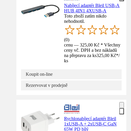
Nabíjecí adaptér Bleil USB-A
HUB 4IN1 4XUSB-A
Toto zboží zatím nikdo
nehodnotil.
(
0
)
cenu — 325,00 Kč * Všechny
ceny vč. DPH a bez nákladů
na přepravu za ks
325,00 Kč
*
/
ks
Koupit on-line
Rezervovat v prodejně
Rychlonabíjecí adaptér Bleil
1xUSB-A + 2xUSB-C GaN
65W PD bílý