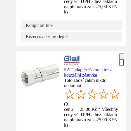
ceny vč. DPH a bez nákladů
na přepravu za ks
25,00 Kč
*
/
ks
Koupit on-line
Rezervovat v prodejně
SAT adaptér F-konektor -
koaxiální zásuvka
Toto zboží zatím nikdo
nehodnotil.
(
0
)
cenu — 25,00 Kč * Všechny
ceny vč. DPH a bez nákladů
na přepravu za ks
25,00 Kč
*
/
ks