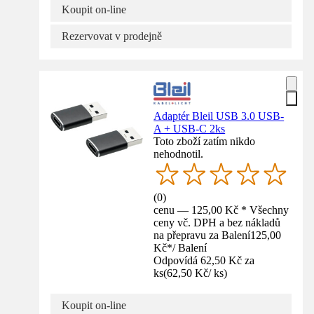
Koupit on-line
Rezervovat v prodejně
Adaptér Bleil USB 3.0 USB-
A + USB-C 2ks
Toto zboží zatím nikdo
nehodnotil.
(
0
)
cenu — 125,00 Kč * Všechny
ceny vč. DPH a bez nákladů
na přepravu za Balení
125,00
Kč
*
/
Balení
Odpovídá 62,50 Kč za
ks
(
62,50 Kč
/
ks
)
Koupit on-line