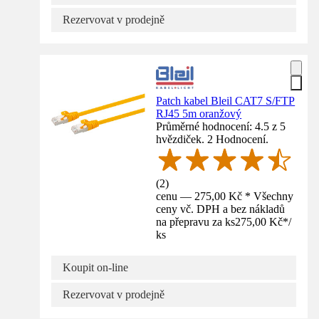
Rezervovat v prodejně
Patch kabel Bleil CAT7 S/FTP
RJ45 5m oranžový
Průměrné hodnocení: 4.5 z 5
hvězdiček. 2 Hodnocení.
(
2
)
cenu — 275,00 Kč * Všechny
ceny vč. DPH a bez nákladů
na přepravu za ks
275,00 Kč
*
/
ks
Koupit on-line
Rezervovat v prodejně