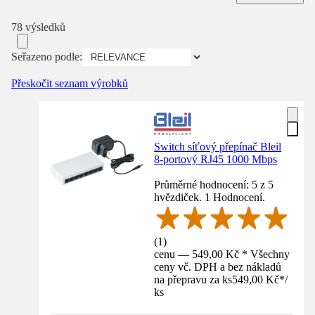
78 výsledků
Seřazeno podle:
Přeskočit seznam výrobků
Switch síťový přepínač Bleil
8-portový RJ45 1000 Mbps
Průměrné hodnocení: 5 z 5
hvězdiček. 1 Hodnocení.
(
1
)
cenu — 549,00 Kč * Všechny
ceny vč. DPH a bez nákladů
na přepravu za ks
549,00 Kč
*
/
ks