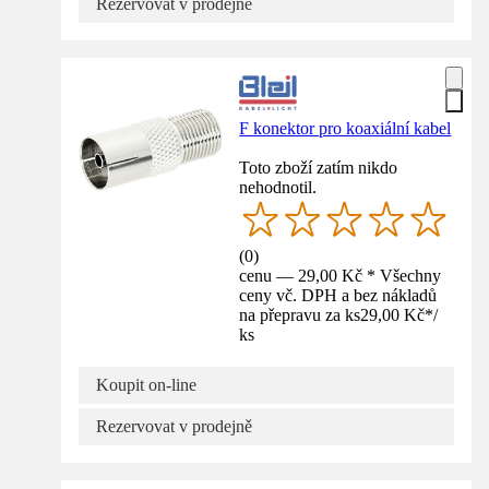
Rezervovat v prodejně
F konektor pro koaxiální kabel
Toto zboží zatím nikdo
nehodnotil.
(
0
)
cenu — 29,00 Kč * Všechny
ceny vč. DPH a bez nákladů
na přepravu za ks
29,00 Kč
*
/
ks
Koupit on-line
Rezervovat v prodejně