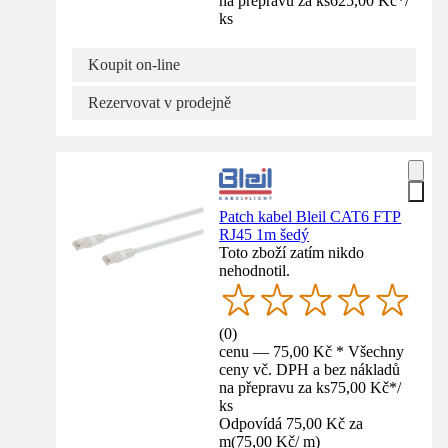
na přepravu za ks
625,00 Kč
*
/
ks
Koupit on-line
Rezervovat v prodejně
Patch kabel Bleil CAT6 FTP
RJ45 1m šedý
Toto zboží zatím nikdo
nehodnotil.
(
0
)
cenu — 75,00 Kč * Všechny
ceny vč. DPH a bez nákladů
na přepravu za ks
75,00 Kč
*
/
ks
Odpovídá 75,00 Kč za
m
(
75,00 Kč
/
m
)