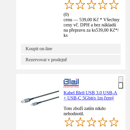
(
0
)
cenu — 539,00 Kč * Všechny
ceny vč. DPH a bez nákladů
na přepravu za ks
539,00 Kč
*
/
ks
Koupit on-line
Rezervovat v prodejně
Kabel Bleil USB 3.0 USB-A
+ USB-C 5Gbit/s 1m černý
Toto zboží zatím nikdo
nehodnotil.