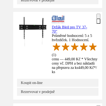
Rezervovat v prodejně
Držák Bleil pro TV 37-
70“
Průměrné hodnocení: 5 z 5
hvězdiček. 1 Hodnocení.
(
1
)
cenu — 449,00 Kč * Všechny
ceny vč. DPH a bez nákladů
na přepravu za ks
449,00 Kč
*
/
ks
Koupit on-line
Rezervovat v prodejně