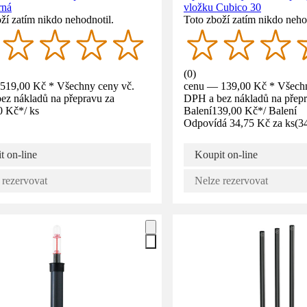
rná
vložku Cubico 30
ží zatím nikdo nehodnotil.
Toto zboží zatím nikdo neho
(
0
)
519,00 Kč * Všechny ceny vč.
cenu — 139,00 Kč * Všechn
ez nákladů na přepravu za
DPH a bez nákladů na přepr
0 Kč
*
/
ks
Balení
139,00 Kč
*
/
Balení
Odpovídá 34,75 Kč za ks
(
3
t on-line
Koupit on-line
 rezervovat
Nelze rezervovat