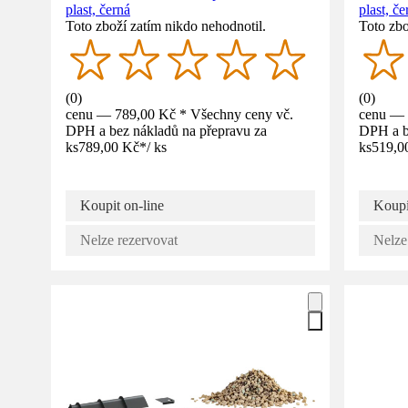
plast, černá
plast, če
Toto zboží zatím nikdo nehodnotil.
Toto zbo
(
0
)
(
0
)
cenu — 789,00 Kč * Všechny ceny vč.
cenu — 
DPH a bez nákladů na přepravu za
DPH a b
ks
789,00 Kč
*
/
ks
ks
519,0
Koupit on-line
Koupi
Nelze rezervovat
Nelze