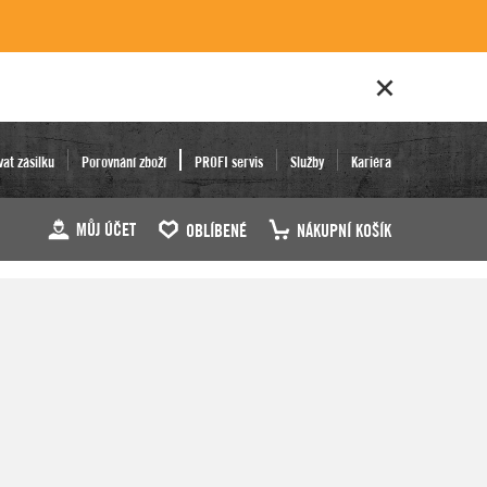
vat zásilku
Porovnání zboží
PROFI servis
Služby
Kariéra
MŮJ ÚČET
OBLÍBENÉ
NÁKUPNÍ KOŠÍK