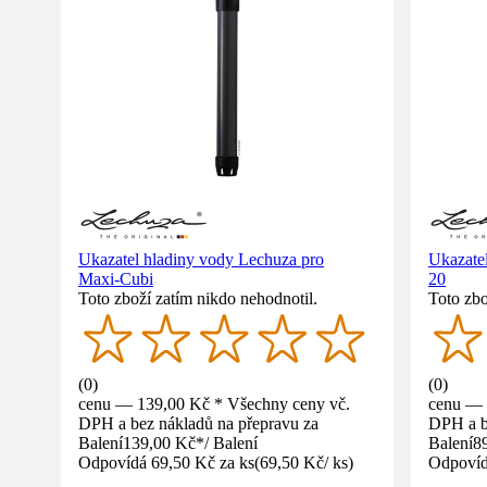
Ukazatel hladiny vody Lechuza pro
Ukazate
Maxi‑Cubi
20
Toto zboží zatím nikdo nehodnotil.
Toto zbo
(
0
)
(
0
)
cenu — 139,00 Kč * Všechny ceny vč.
cenu — 
DPH a bez nákladů na přepravu za
DPH a b
Balení
139,00 Kč
*
/
Balení
Balení
8
Odpovídá 69,50 Kč za ks
(
69,50 Kč
/
ks
)
Odpovíd