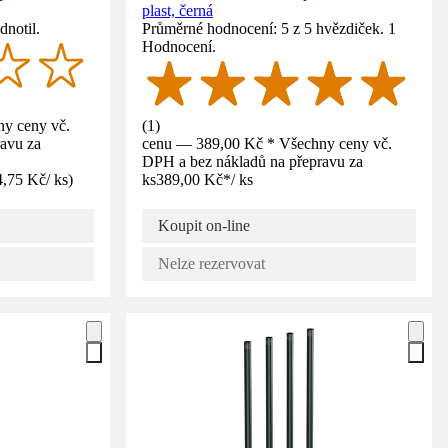
plast, černá
dnotil.
Průměrné hodnocení: 5 z 5 hvězdiček. 1
Hodnocení.
y ceny vč.
(
1
)
avu za
cenu — 389,00 Kč * Všechny ceny vč.
DPH a bez nákladů na přepravu za
4,75 Kč
/
ks
)
ks
389,00 Kč
*
/
ks
Koupit on-line
Nelze rezervovat