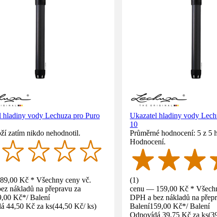
l hladiny vody Lechuza pro Puro
Ukazatel hladiny vody Lech
10
ží zatím nikdo nehodnotil.
Průměrné hodnocení: 5 z 5 
Hodnocení.
89,00 Kč * Všechny ceny vč.
(
1
)
ez nákladů na přepravu za
cenu — 159,00 Kč * Všechn
9,00 Kč
*
/
Balení
DPH a bez nákladů na přepr
á 44,50 Kč za ks
(
44,50 Kč
/
ks
)
Balení
159,00 Kč
*
/
Balení
Odpovídá 39,75 Kč za ks
(
3