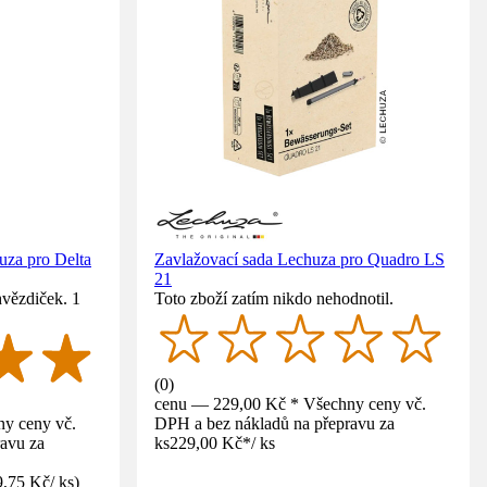
uza pro Delta
Zavlažovací sada Lechuza pro Quadro LS
21
hvězdiček. 1
Toto zboží zatím nikdo nehodnotil.
(
0
)
cenu — 229,00 Kč * Všechny ceny vč.
y ceny vč.
DPH a bez nákladů na přepravu za
avu za
ks
229,00 Kč
*
/
ks
9,75 Kč
/
ks
)