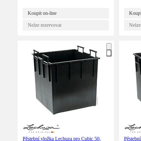
Koupit on-line
Koupi
Nelze rezervovat
Nelze
Pěstební vložka Lechuza pro Cubic 50,
Pěstební