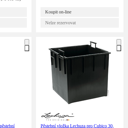
Koupit on-line
Nelze rezervovat
pěstební
Pěstební vložka Lechuza pro Cubico 30,