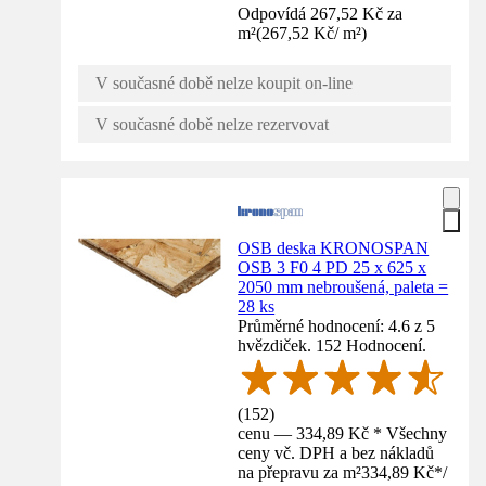
Odpovídá 267,52 Kč za
m²
(
267,52 Kč
/
m²
)
V současné době nelze koupit on-line
V současné době nelze rezervovat
OSB deska KRONOSPAN
OSB 3 F0 4 PD 25 x 625 x
2050 mm nebroušená, paleta =
28 ks
Průměrné hodnocení: 4.6 z 5
hvězdiček. 152 Hodnocení.
(
152
)
cenu — 334,89 Kč * Všechny
ceny vč. DPH a bez nákladů
na přepravu za m²
334,89 Kč
*
/