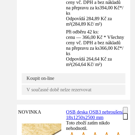
ceny vč. DPH a bez nákladů
na přepravu za ks
394,00 Kč
*
/
ks
Odpovídá 284,89 Kč za
m²
(
284,89 Kč
/
m²
)
Při odběru 42 ks:
cenu — 366,00 Kč * Všechny
ceny vč. DPH a bez nákladů
na přepravu za ks
366,00 Kč
*
/
ks
Odpovídá 264,64 Kč za
m²
(
264,64 Kč
/
m²
)
Koupit on-line
V současné době nelze rezervovat
NOVINKA
OSB deska OSB3 nebroušená
18x1250x2500 mm
Toto zboží zatím nikdo
nehodnotil.