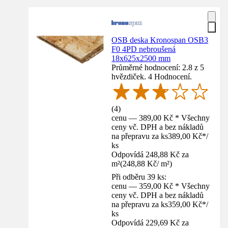
OSB deska Kronospan OSB3
F0 4PD nebroušená
18x625x2500 mm
Průměrné hodnocení: 2.8 z 5
hvězdiček. 4 Hodnocení.
(
4
)
cenu — 389,00 Kč * Všechny
ceny vč. DPH a bez nákladů
na přepravu za ks
389,00 Kč
*
/
ks
Odpovídá 248,88 Kč za
m²
(
248,88 Kč
/
m²
)
Při odběru 39 ks:
cenu — 359,00 Kč * Všechny
ceny vč. DPH a bez nákladů
na přepravu za ks
359,00 Kč
*
/
ks
Odpovídá 229,69 Kč za