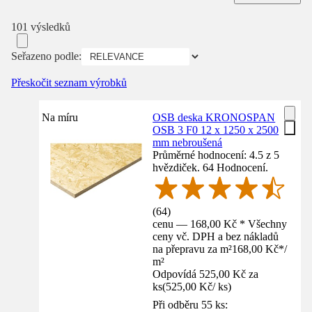
101 výsledků
Seřazeno podle:
Přeskočit seznam výrobků
Na míru
OSB deska KRONOSPAN
OSB 3 F0 12 x 1250 x 2500
mm nebroušená
Průměrné hodnocení: 4.5 z 5
hvězdiček. 64 Hodnocení.
(
64
)
cenu — 168,00 Kč * Všechny
ceny vč. DPH a bez nákladů
na přepravu za m²
168,00 Kč
*
/
m²
Odpovídá 525,00 Kč za
ks
(
525,00 Kč
/
ks
)
Při odběru 55 ks: