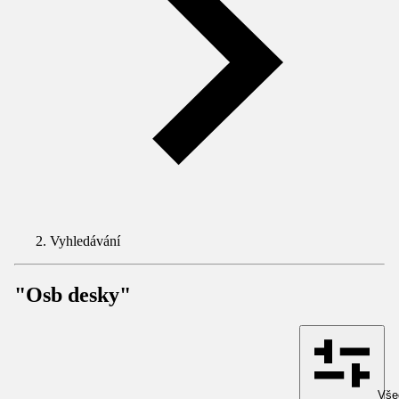
Vyhledávání
"Osb desky"
Všec