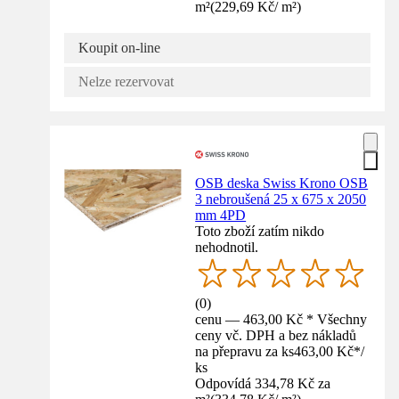
m²
(
229,69 Kč
/
m²
)
Koupit on-line
Nelze rezervovat
OSB deska Swiss Krono OSB
3 nebroušená 25 x 675 x 2050
mm 4PD
Toto zboží zatím nikdo
nehodnotil.
(
0
)
cenu — 463,00 Kč * Všechny
ceny vč. DPH a bez nákladů
na přepravu za ks
463,00 Kč
*
/
ks
Odpovídá 334,78 Kč za