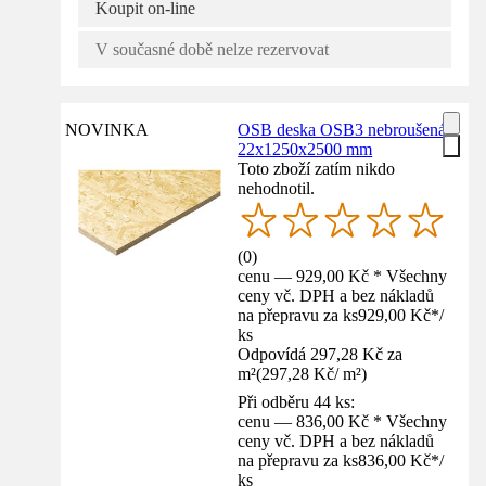
Koupit on-line
V současné době nelze rezervovat
NOVINKA
OSB deska OSB3 nebroušená
22x1250x2500 mm
Toto zboží zatím nikdo
nehodnotil.
(
0
)
cenu — 929,00 Kč * Všechny
ceny vč. DPH a bez nákladů
na přepravu za ks
929,00 Kč
*
/
ks
Odpovídá 297,28 Kč za
m²
(
297,28 Kč
/
m²
)
Při odběru 44 ks:
cenu — 836,00 Kč * Všechny
ceny vč. DPH a bez nákladů
na přepravu za ks
836,00 Kč
*
/
ks