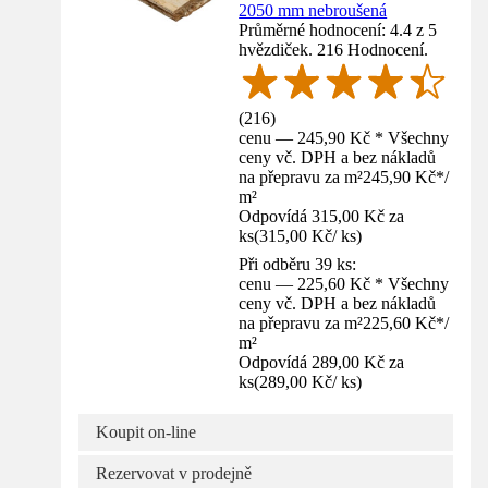
2050 mm nebroušená
Průměrné hodnocení: 4.4 z 5
hvězdiček. 216 Hodnocení.
(
216
)
cenu — 245,90 Kč * Všechny
ceny vč. DPH a bez nákladů
na přepravu za m²
245,90 Kč
*
/
m²
Odpovídá 315,00 Kč za
ks
(
315,00 Kč
/
ks
)
Při odběru 39 ks:
cenu — 225,60 Kč * Všechny
ceny vč. DPH a bez nákladů
na přepravu za m²
225,60 Kč
*
/
m²
Odpovídá 289,00 Kč za
ks
(
289,00 Kč
/
ks
)
Koupit on-line
Rezervovat v prodejně