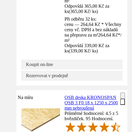
m²
Odpovídá 365,00 Kč za
ks
(
365,00 Kč
/
ks
)
Při odběru 32 ks:
cenu — 264,64 Kč * Všechny
ceny vč. DPH a bez nákladů
na přepravu za m²
264,64 Kč
*
/
m²
Odpovídá 339,00 Kč za
ks
(
339,00 Kč
/
ks
)
Koupit on-line
Rezervovat v prodejně
Na míru
OSB deska KRONOSPAN
OSB 3 F0 18 x 1250 x 2500
mm nebroušená
Průměrné hodnocení: 4.5 z 5
hvězdiček. 95 Hodnocení.