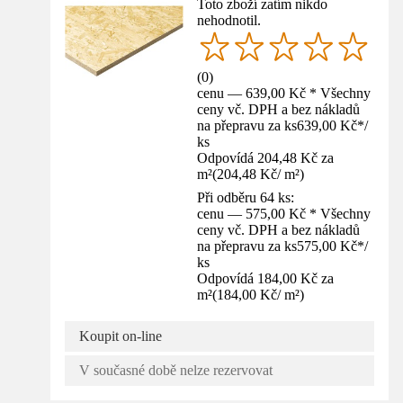
Toto zboží zatím nikdo
nehodnotil.
(
0
)
cenu — 639,00 Kč * Všechny
ceny vč. DPH a bez nákladů
na přepravu za ks
639,00 Kč
*
/
ks
Odpovídá 204,48 Kč za
m²
(
204,48 Kč
/
m²
)
Při odběru 64 ks:
cenu — 575,00 Kč * Všechny
ceny vč. DPH a bez nákladů
na přepravu za ks
575,00 Kč
*
/
ks
Odpovídá 184,00 Kč za
m²
(
184,00 Kč
/
m²
)
Koupit on-line
V současné době nelze rezervovat