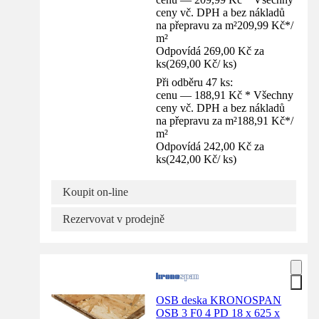
ceny vč. DPH a bez nákladů
na přepravu za m²
209,99 Kč
*
/
m²
Odpovídá 269,00 Kč za
ks
(
269,00 Kč
/
ks
)
Při odběru 47 ks:
cenu — 188,91 Kč * Všechny
ceny vč. DPH a bez nákladů
na přepravu za m²
188,91 Kč
*
/
m²
Odpovídá 242,00 Kč za
ks
(
242,00 Kč
/
ks
)
Koupit on-line
Rezervovat v prodejně
OSB deska KRONOSPAN
OSB 3 F0 4 PD 18 x 625 x