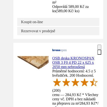
m²
Odpovídá 589,00 Kč za
ks
(
589,00 Kč
/
ks
)
Koupit on-line
Rezervovat v prodejně
OSB deska KRONOSPAN
OSB 3 F0 4 PD 22 x 625 x
2050 mm nebroušená
Průměrné hodnocení: 4.5 z 5
hvězdiček. 200 Hodnocení.
(
200
)
cenu — 284,93 Kč * Všechny
ceny vč. DPH a bez nákladů
na přepravu za m²
284,93 Kč
*
/