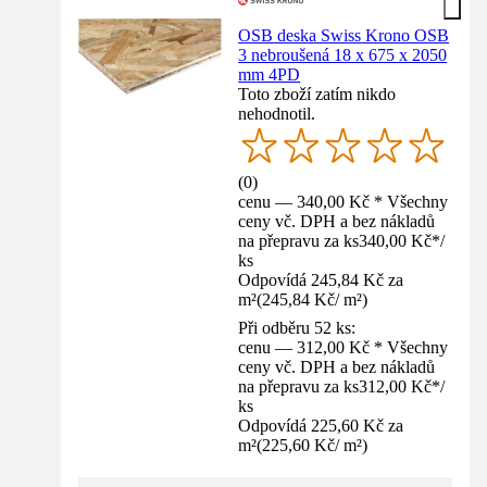
OSB deska Swiss Krono OSB
3 nebroušená 18 x 675 x 2050
mm 4PD
Toto zboží zatím nikdo
nehodnotil.
(
0
)
cenu — 340,00 Kč * Všechny
ceny vč. DPH a bez nákladů
na přepravu za ks
340,00 Kč
*
/
ks
Odpovídá 245,84 Kč za
m²
(
245,84 Kč
/
m²
)
Při odběru 52 ks:
cenu — 312,00 Kč * Všechny
ceny vč. DPH a bez nákladů
na přepravu za ks
312,00 Kč
*
/
ks
Odpovídá 225,60 Kč za
m²
(
225,60 Kč
/
m²
)