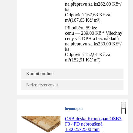
na přepravu za ks
262,00 Kč
*
/
ks
Odpovídá 167,63 Kč za
m²
(
167,63 Kč
/
m²
)
Při odběru 59 ks:
cenu — 239,00 Kč * Všechny
ceny vč. DPH a bez nákladů
na přepravu za ks
239,00 Kč
*
/
ks
Odpovídá 152,91 Kč za
m²
(
152,91 Kč
/
m²
)
Koupit on-line
Nelze rezervovat
OSB deska Kronospan OSB3
F0 4PD nebroušená
15x625x2500 mm