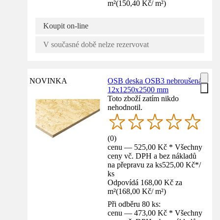
m²
(
150,40 Kč
/
m²
)
Koupit on-line
V současné době nelze rezervovat
NOVINKA
OSB deska OSB3 nebroušená
12x1250x2500 mm
Toto zboží zatím nikdo
nehodnotil.
(
0
)
cenu — 525,00 Kč * Všechny
ceny vč. DPH a bez nákladů
na přepravu za ks
525,00 Kč
*
/
ks
Odpovídá 168,00 Kč za
m²
(
168,00 Kč
/
m²
)
Při odběru 80 ks:
cenu — 473,00 Kč * Všechny