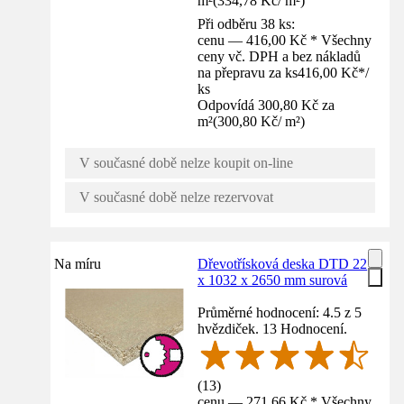
m²
(
334,78 Kč
/
m²
)
Při odběru 38 ks:
cenu — 416,00 Kč * Všechny
ceny vč. DPH a bez nákladů
na přepravu za ks
416,00 Kč
*
/
ks
Odpovídá 300,80 Kč za
m²
(
300,80 Kč
/
m²
)
V současné době nelze koupit on-line
V současné době nelze rezervovat
Na míru
Dřevotřísková deska DTD 22
x 1032 x 2650 mm surová
Průměrné hodnocení: 4.5 z 5
hvězdiček. 13 Hodnocení.
(
13
)
cenu — 271,66 Kč * Všechny