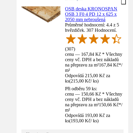
OSB deska KRONOSPAN
OSB 3 F0 4 PD 12 x 625 x
2050 mm nebroušená
Průměrné hodnocení: 4.4 z 5
hvězdiček. 307 Hodnocení.
(
307
)
cenu — 167,84 Kč * Všechny
ceny vč. DPH a bez nákladů
na přepravu za m²
167,84 Kč
*
/
m²
Odpovídá 215,00 Kč za
ks
(
215,00 Kč
/
ks
)
Při odběru 59 ks:
cenu — 150,66 Kč * Všechny
ceny vč. DPH a bez nákladů
na přepravu za m²
150,66 Kč
*
/
m²
Odpovídá 193,00 Kč za
ks
(
193,00 Kč
/
ks
)