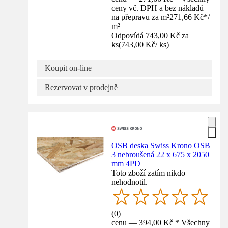
ceny vč. DPH a bez nákladů
na přepravu za m²
271,66 Kč
*
/
m²
Odpovídá 743,00 Kč za
ks
(
743,00 Kč
/
ks
)
Koupit on-line
Rezervovat v prodejně
OSB deska Swiss Krono OSB
3 nebroušená 22 x 675 x 2050
mm 4PD
Toto zboží zatím nikdo
nehodnotil.
(
0
)
cenu — 394,00 Kč * Všechny