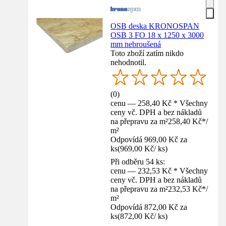
OSB deska KRONOSPAN
OSB 3 FO 18 x 1250 x 3000
mm nebroušená
Toto zboží zatím nikdo
nehodnotil.
(
0
)
cenu — 258,40 Kč * Všechny
ceny vč. DPH a bez nákladů
na přepravu za m²
258,40 Kč
*
/
m²
Odpovídá 969,00 Kč za
ks
(
969,00 Kč
/
ks
)
Při odběru 54 ks:
cenu — 232,53 Kč * Všechny
ceny vč. DPH a bez nákladů
na přepravu za m²
232,53 Kč
*
/
m²
Odpovídá 872,00 Kč za
ks
(
872,00 Kč
/
ks
)