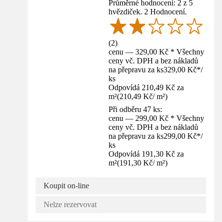
Průměrné hodnocení: 2 z 5
hvězdiček. 2 Hodnocení.
(
2
)
cenu — 329,00 Kč * Všechny
ceny vč. DPH a bez nákladů
na přepravu za ks
329,00 Kč
*
/
ks
Odpovídá 210,49 Kč za
m²
(
210,49 Kč
/
m²
)
Při odběru 47 ks:
cenu — 299,00 Kč * Všechny
ceny vč. DPH a bez nákladů
na přepravu za ks
299,00 Kč
*
/
ks
Odpovídá 191,30 Kč za
m²
(
191,30 Kč
/
m²
)
Koupit on-line
Nelze rezervovat