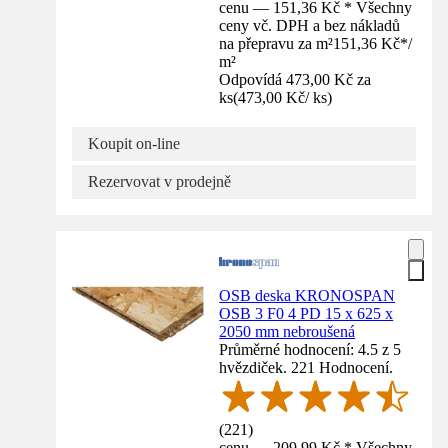
cenu — 151,36 Kč * Všechny
ceny vč. DPH a bez nákladů
na přepravu za m²
151,36 Kč
*
/
m²
Odpovídá 473,00 Kč za
ks
(
473,00 Kč
/
ks
)
Koupit on-line
Rezervovat v prodejně
OSB deska KRONOSPAN
OSB 3 F0 4 PD 15 x 625 x
2050 mm nebroušená
Průměrné hodnocení: 4.5 z 5
hvězdiček. 221 Hodnocení.
(
221
)
cenu — 209,99 Kč * Všechny