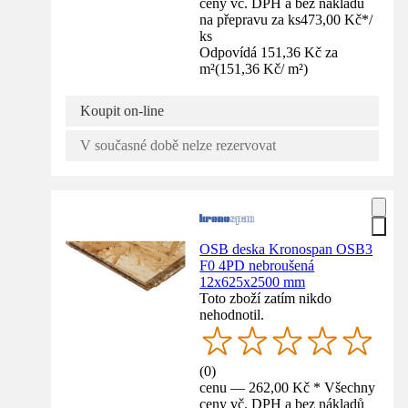
ceny vč. DPH a bez nákladů
na přepravu za ks
473,00 Kč
*
/
ks
Odpovídá 151,36 Kč za
m²
(
151,36 Kč
/
m²
)
Koupit on-line
V současné době nelze rezervovat
OSB deska Kronospan OSB3
F0 4PD nebroušená
12x625x2500 mm
Toto zboží zatím nikdo
nehodnotil.
(
0
)
cenu — 262,00 Kč * Všechny
ceny vč. DPH a bez nákladů