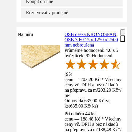
Koupit on-line
Rezervovat v prodejně
Na míru
OSB deska KRONOSPAN
OSB 3 F0 15 x 1250 x 2500
mm nebroušená
Průměrné hodnocení: 4.6 z 5
hvězdiček. 95 Hodnocení.
(
95
)
cenu — 203,20 Kč * Všechny
ceny vč. DPH a bez nákladů
na přepravu za m²
203,20 Kč
*
/
m²
Odpovídá 635,00 Kč za
ks
(
635,00 Kč
/
ks
)
Při odběru 44 ks:
cenu — 188,48 Kč * Všechny
ceny vč. DPH a bez nákladů
na přepravu za m²
188,48 Kč
*
/