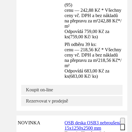
(
95
)
cenu — 242,88 Kč * Všechny
ceny vč. DPH a bez nákladů
na přepravu za m²
242,88 Kč
*
/
m²
Odpovídá 759,00 Kč za
ks
(
759,00 Kč
/
ks
)
Při odběru 39 ks:
cenu — 218,56 Kč * Všechny
ceny vč. DPH a bez nákladů
na přepravu za m²
218,56 Kč
*
/
m²
Odpovídá 683,00 Kč za
ks
(
683,00 Kč
/
ks
)
Koupit on-line
Rezervovat v prodejně
NOVINKA
OSB deska OSB3 nebroušená
15x1250x2500 mm