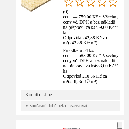
(
0
)
cenu — 759,00 Kč * Všechny
ceny vč. DPH a bez nákladů
na přepravu za ks
759,00 Kč
*
/
ks
Odpovídá 242,88 Kč za
m²
(
242,88 Kč
/
m²
)
Při odběru 54 ks:
cenu — 683,00 Kč * Všechny
ceny vč. DPH a bez nákladů
na přepravu za ks
683,00 Kč
*
/
ks
Odpovídá 218,56 Kč za
m²
(
218,56 Kč
/
m²
)
Koupit on-line
V současné době nelze rezervovat