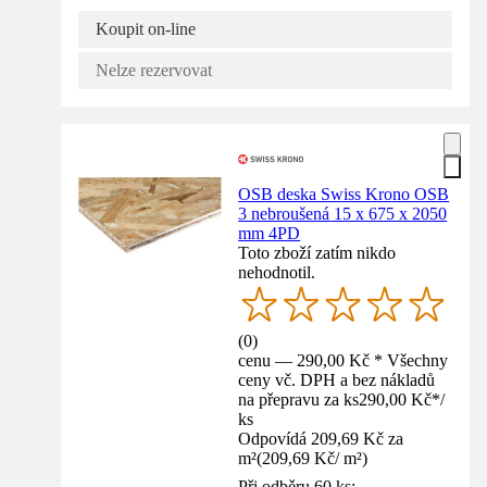
Koupit on-line
Nelze rezervovat
OSB deska Swiss Krono OSB
3 nebroušená 15 x 675 x 2050
mm 4PD
Toto zboží zatím nikdo
nehodnotil.
(
0
)
cenu — 290,00 Kč * Všechny
ceny vč. DPH a bez nákladů
na přepravu za ks
290,00 Kč
*
/
ks
Odpovídá 209,69 Kč za
m²
(
209,69 Kč
/
m²
)
Při odběru 60 ks: