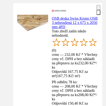
OSB deska Swiss Krono OSB
3 nebroušená 12 x 675 x 2050
mm 4PD
Toto zboží zatím nikdo
nehodnotil.
(
0
)
cenu — 232,00 Kč * Všechny
ceny vč. DPH a bez nákladů
na přepravu za ks
232,00 Kč
*
/
ks
Odpovídá 167,75 Kč za
m²
(
167,75 Kč
/
m²
)
Při odběru 78 ks:
cenu — 208,00 Kč * Všechny
ceny vč. DPH a bez nákladů
na přepravu za ks
208,00 Kč
*
/
ks
Odpovídá 150,40 Kč za