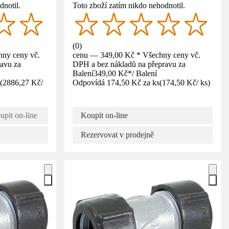
dnotil.
Toto zboží zatím nikdo nehodnotil.
(
0
)
ny ceny vč.
cenu — 349,00 Kč * Všechny ceny vč.
avu za
DPH a bez nákladů na přepravu za
Balení
349,00 Kč
*
/
Balení
(
2886,27 Kč
/
Odpovídá 174,50 Kč za ks
(
174,50 Kč
/
ks
)
upit on-line
Koupit on-line
Rezervovat v prodejně