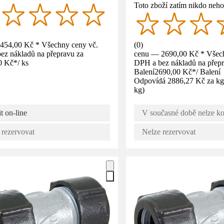
Toto zboží zatím nikdo neho
454,00 Kč * Všechny ceny vč.
(
0
)
ez nákladů na přepravu za
cenu — 2690,00 Kč * Všech
0 Kč
*
/
ks
DPH a bez nákladů na přepr
Balení
2690,00 Kč
*
/
Balení
Odpovídá 2886,27 Kč za kg
kg
)
t on-line
V současné době nelze ko
 rezervovat
Nelze rezervovat