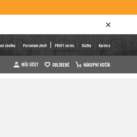
vat zásilku
Porovnání zboží
PROFI servis
Služby
Kariéra
MŮJ ÚČET
OBLÍBENÉ
NÁKUPNÍ KOŠÍK