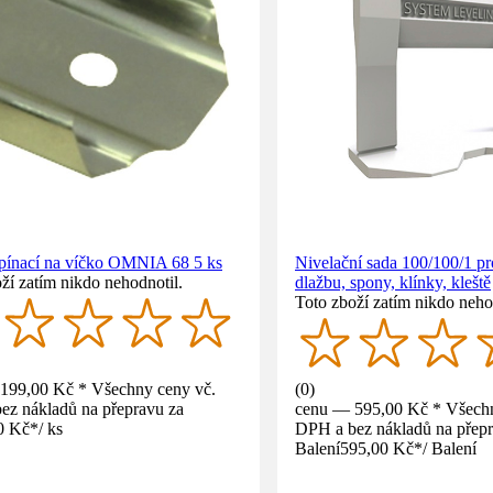
pínací na víčko OMNIA 68 5 ks
Nivelační sada 100/100/1 p
ží zatím nikdo nehodnotil.
dlažbu, spony, klínky, kleště
Toto zboží zatím nikdo neho
199,00 Kč * Všechny ceny vč.
(
0
)
ez nákladů na přepravu za
cenu — 595,00 Kč * Všechn
0 Kč
*
/
ks
DPH a bez nákladů na přepr
Balení
595,00 Kč
*
/
Balení