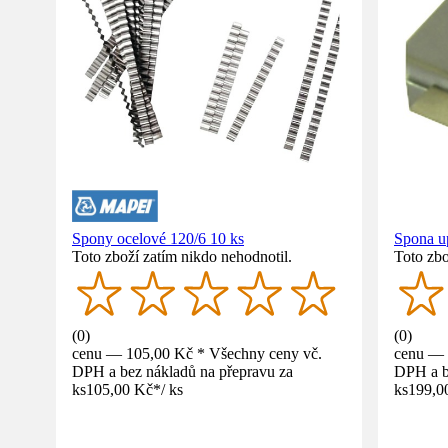
Spony ocelové 120/6 10 ks
Spona u
Toto zboží zatím nikdo nehodnotil.
Toto zbo
(
0
)
(
0
)
cenu — 105,00 Kč * Všechny ceny vč.
cenu — 
DPH a bez nákladů na přepravu za
DPH a b
ks
105,00 Kč
*
/
ks
ks
199,0