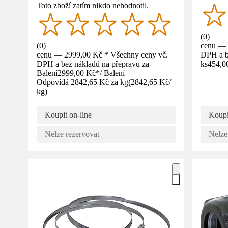
Toto zboží zatím nikdo nehodnotil.
(
0
)
(
0
)
cenu — 
cenu — 2999,00 Kč * Všechny ceny vč.
DPH a b
DPH a bez nákladů na přepravu za
ks
454,0
Balení
2999,00 Kč
*
/
Balení
Odpovídá 2842,65 Kč za kg
(
2842,65 Kč
/
kg
)
Koupit on-line
Koupi
Nelze rezervovat
Nelze