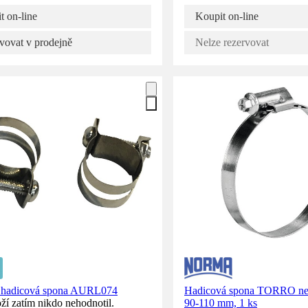
t on-line
Koupit on-line
vovat v prodejně
Nelze rezervovat
 hadicová spona AURL074
Hadicová spona TORRO ne
ží zatím nikdo nehodnotil.
90-110 mm, 1 ks