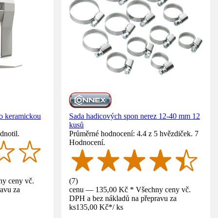
ro keramickou
Sada hadicových spon nerez 12-40 mm 12
kusů
dnotil.
Průměrné hodnocení: 4.4 z 5 hvězdiček. 7
Hodnocení.
y ceny vč.
(
7
)
avu za
cenu — 135,00 Kč * Všechny ceny vč.
DPH a bez nákladů na přepravu za
ks
135,00 Kč
*
/
ks