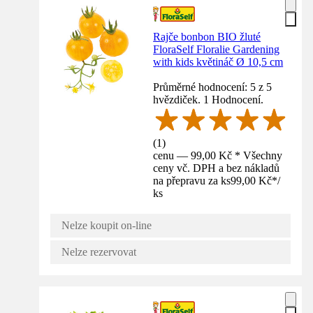
Rajče bonbon BIO žluté
FloraSelf Floralie Gardening
with kids květináč Ø 10,5 cm
Průměrné hodnocení: 5 z 5
hvězdiček. 1 Hodnocení.
(
1
)
cenu — 99,00 Kč * Všechny
ceny vč. DPH a bez nákladů
na přepravu za ks
99,00 Kč
*
/
ks
Nelze koupit on-line
Nelze rezervovat