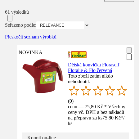
61 výsledků
Seřazeno podle:
Přeskočit seznam výrobků
NOVINKA
Dětská konvička Floraself
Floralie & Flo červená
Toto zboží zatím nikdo
nehodnotil.
(
0
)
cenu — 75,80 Kč * Všechny
ceny vč. DPH a bez nákladů
na přepravu za ks
75,80 Kč
*
/
ks
Koupit on-line