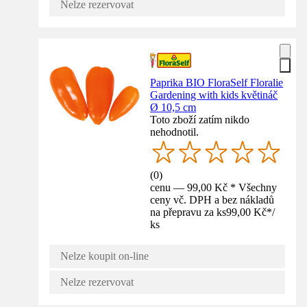
Nelze rezervovat
Paprika BIO FloraSelf Floralie
Gardening with kids květináč
Ø 10,5 cm
Toto zboží zatím nikdo
nehodnotil.
(
0
)
cenu — 99,00 Kč * Všechny
ceny vč. DPH a bez nákladů
na přepravu za ks
99,00 Kč
*
/
ks
Nelze koupit on-line
Nelze rezervovat