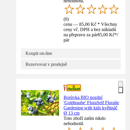
nehodnotil.
(
0
)
cenu — 85,00 Kč * Všechny
ceny vč. DPH a bez nákladů
na přepravu za pár
85,00 Kč
*
/
pár
Koupit on-line
Rezervovat v prodejně
Borůvka BIO pozdní
'Goldtraube' FloraSelf Floralie
Gardening with kids květináč
Ø 13 cm
Toto zboží zatím nikdo
nehodnotil.