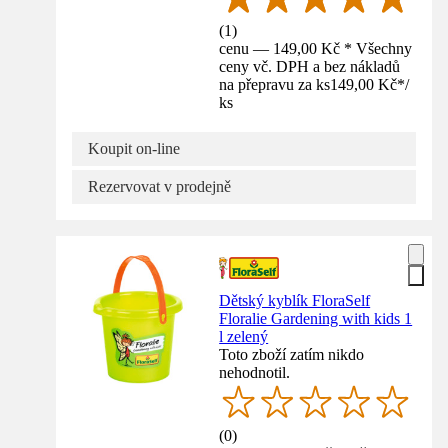
(
1
)
cenu — 149,00 Kč * Všechny
ceny vč. DPH a bez nákladů
na přepravu za ks
149,00 Kč
*
/
ks
Koupit on-line
Rezervovat v prodejně
Dětský kyblík FloraSelf
Floralie Gardening with kids 1
l zelený
Toto zboží zatím nikdo
nehodnotil.
(
0
)