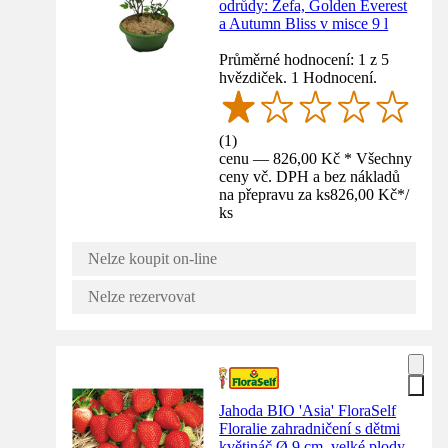
odrůdy: Zefa, Golden Everest
a Autumn Bliss v misce 9 l
Průměrné hodnocení: 1 z 5
hvězdiček. 1 Hodnocení.
(
1
)
cenu — 826,00 Kč * Všechny
ceny vč. DPH a bez nákladů
na přepravu za ks
826,00 Kč
*
/
ks
Nelze koupit on-line
Nelze rezervovat
Jahoda BIO 'Asia' FloraSelf
Floralie zahradničení s dětmi
květináč Ø 9 cm, velké plody