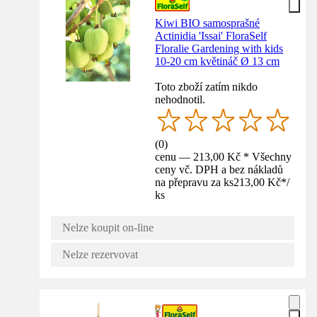
Kiwi BIO samosprašné
Actinidia 'Issai' FloraSelf
Floralie Gardening with kids
10-20 cm květináč Ø 13 cm
Toto zboží zatím nikdo
nehodnotil.
(
0
)
cenu — 213,00 Kč * Všechny
ceny vč. DPH a bez nákladů
na přepravu za ks
213,00 Kč
*
/
ks
Nelze koupit on-line
Nelze rezervovat