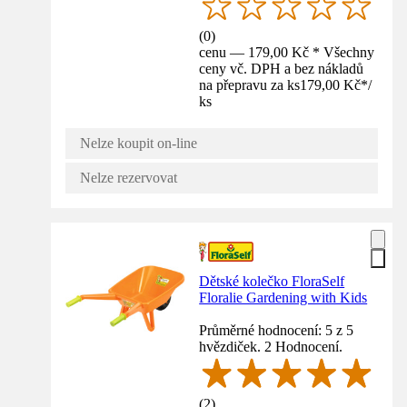
(
0
)
cenu — 179,00 Kč * Všechny
ceny vč. DPH a bez nákladů
na přepravu za ks
179,00 Kč
*
/
ks
Nelze koupit on-line
Nelze rezervovat
Dětské kolečko FloraSelf
Floralie Gardening with Kids
Průměrné hodnocení: 5 z 5
hvězdiček. 2 Hodnocení.
(
2
)