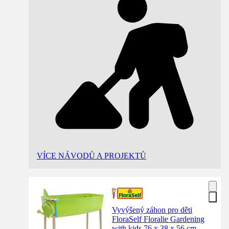
VÍCE NÁVODŮ A PROJEKTŮ
Vyvýšený záhon pro děti
FloraSelf Floralie Gardening
with kids 76 x 38 x 56 cm