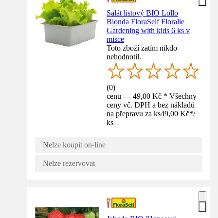
Salát listový BIO Lollo
Bionda FloraSelf Floralie
Gardening with kids 6 ks v
misce
Toto zboží zatím nikdo
nehodnotil.
(
0
)
cenu — 49,00 Kč * Všechny
ceny vč. DPH a bez nákladů
na přepravu za ks
49,00 Kč
*
/
ks
Nelze koupit on-line
Nelze rezervovat