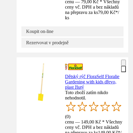
cenu — 79,00 Kč * Všechny
ceny vč. DPH a bez nákladů
na přepravu za ks
79,00 Kč
*
/
ks
Koupit on-line
Rezervovat v prodejně
Dětský rýč FloraSelf Floralie
Gardening with kids dřevo,
plast žlutý
Toto zboží zatím nikdo
nehodnotil.
(
0
)
cenu — 149,00 Kč * Všechny
ceny vč. DPH a bez nákladů
na přepravu za ks
149,00 Kč
*
/