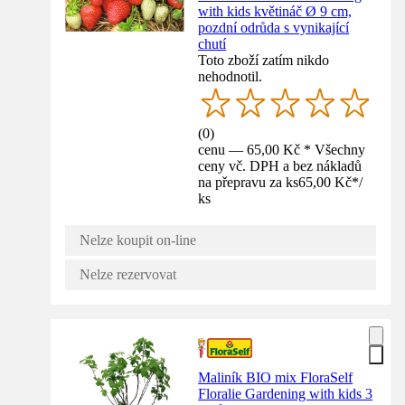
with kids květináč Ø 9 cm,
pozdní odrůda s vynikající
chutí
Toto zboží zatím nikdo
nehodnotil.
(
0
)
cenu — 65,00 Kč * Všechny
ceny vč. DPH a bez nákladů
na přepravu za ks
65,00 Kč
*
/
ks
Nelze koupit on-line
Nelze rezervovat
Maliník BIO mix FloraSelf
Floralie Gardening with kids 3