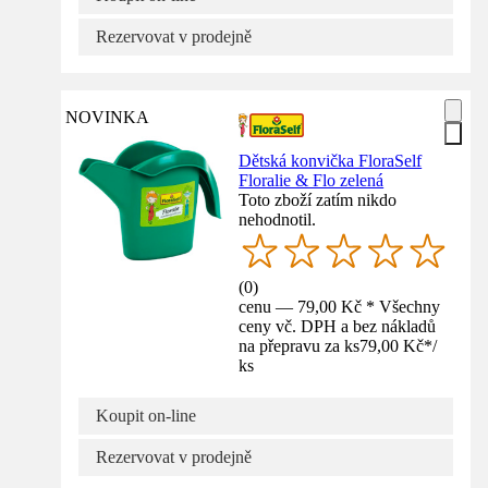
Rezervovat v prodejně
NOVINKA
Dětská konvička FloraSelf
Floralie & Flo zelená
Toto zboží zatím nikdo
nehodnotil.
(
0
)
cenu — 79,00 Kč * Všechny
ceny vč. DPH a bez nákladů
na přepravu za ks
79,00 Kč
*
/
ks
Koupit on-line
Rezervovat v prodejně