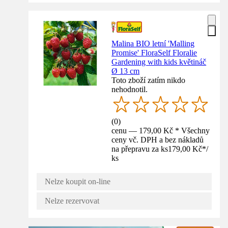
Malina BIO letní 'Malling
Promise' FloraSelf Floralie
Gardening with kids květináč
Ø 13 cm
Toto zboží zatím nikdo
nehodnotil.
(
0
)
cenu — 179,00 Kč * Všechny
ceny vč. DPH a bez nákladů
na přepravu za ks
179,00 Kč
*
/
ks
Nelze koupit on-line
Nelze rezervovat