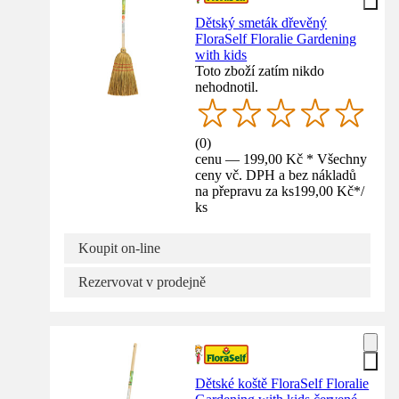
Dětský smeták dřevěný
FloraSelf Floralie Gardening
with kids
Toto zboží zatím nikdo
nehodnotil.
(
0
)
cenu — 199,00 Kč * Všechny
ceny vč. DPH a bez nákladů
na přepravu za ks
199,00 Kč
*
/
ks
Koupit on-line
Rezervovat v prodejně
Dětské koště FloraSelf Floralie