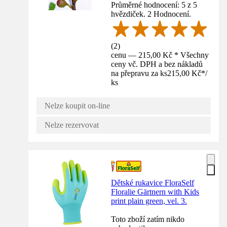
Průměrné hodnocení: 5 z 5
hvězdiček. 2 Hodnocení.
(
2
)
cenu — 215,00 Kč * Všechny
ceny vč. DPH a bez nákladů
na přepravu za ks
215,00 Kč
*
/
ks
Nelze koupit on-line
Nelze rezervovat
Dětské rukavice FloraSelf
Floralie Gärtnern with Kids
print plain green, vel. 3.
Toto zboží zatím nikdo