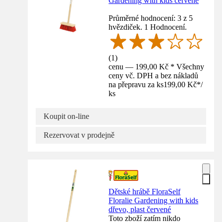
Gardening with kids červené
Průměrné hodnocení: 3 z 5
hvězdiček. 1 Hodnocení.
(
1
)
cenu — 199,00 Kč * Všechny
ceny vč. DPH a bez nákladů
na přepravu za ks
199,00 Kč
*
/
ks
Koupit on-line
Rezervovat v prodejně
Dětské hrábě FloraSelf
Floralie Gardening with kids
dřevo, plast červené
Toto zboží zatím nikdo