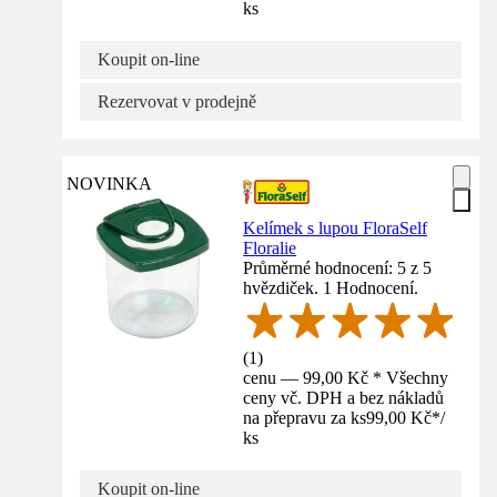
ks
Koupit on-line
Rezervovat v prodejně
NOVINKA
Kelímek s lupou FloraSelf
Floralie
Průměrné hodnocení: 5 z 5
hvězdiček. 1 Hodnocení.
(
1
)
cenu — 99,00 Kč * Všechny
ceny vč. DPH a bez nákladů
na přepravu za ks
99,00 Kč
*
/
ks
Koupit on-line