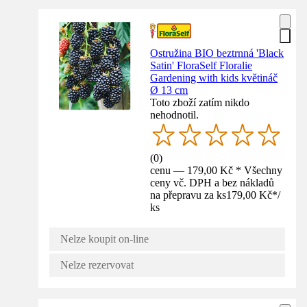
Ostružina BIO beztrnná 'Black
Satin' FloraSelf Floralie
Gardening with kids květináč
Ø 13 cm
Toto zboží zatím nikdo
nehodnotil.
(
0
)
cenu — 179,00 Kč * Všechny
ceny vč. DPH a bez nákladů
na přepravu za ks
179,00 Kč
*
/
ks
Nelze koupit on-line
Nelze rezervovat