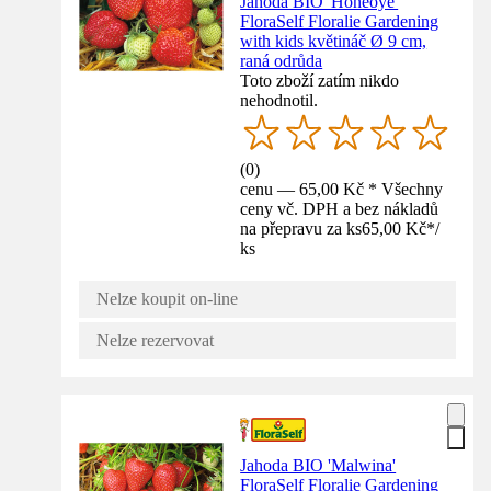
Jahoda BIO 'Honeoye'
FloraSelf Floralie Gardening
with kids květináč Ø 9 cm,
raná odrůda
Toto zboží zatím nikdo
nehodnotil.
(
0
)
cenu — 65,00 Kč * Všechny
ceny vč. DPH a bez nákladů
na přepravu za ks
65,00 Kč
*
/
ks
Nelze koupit on-line
Nelze rezervovat
Jahoda BIO 'Malwina'
FloraSelf Floralie Gardening