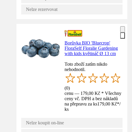
Nelze rezervovat
Borůvka BIO 'Bluecrop'
FloraSelf Floralie Gardening
with kids květináč Ø 13 cm
Toto zboží zatím nikdo
nehodnotil.
(
0
)
cenu — 179,00 Kč * Všechny
ceny vč. DPH a bez nákladů
na přepravu za ks
179,00 Kč
*
/
ks
Nelze koupit on-line