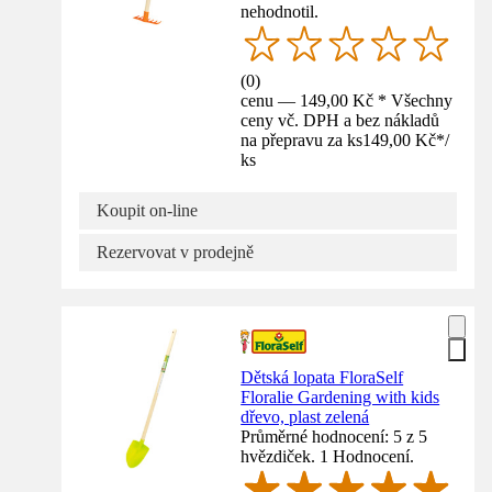
nehodnotil.
(
0
)
cenu — 149,00 Kč * Všechny
ceny vč. DPH a bez nákladů
na přepravu za ks
149,00 Kč
*
/
ks
Koupit on-line
Rezervovat v prodejně
Dětská lopata FloraSelf
Floralie Gardening with kids
dřevo, plast zelená
Průměrné hodnocení: 5 z 5
hvězdiček. 1 Hodnocení.