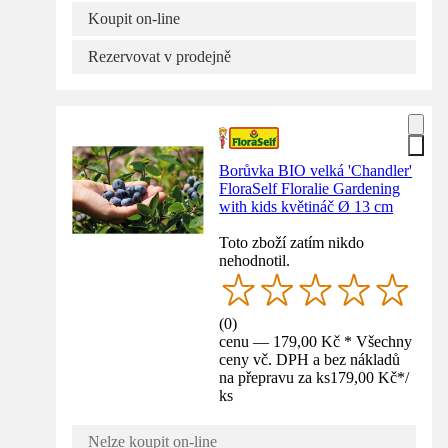
Koupit on-line
Rezervovat v prodejně
Borůvka BIO velká 'Chandler'
FloraSelf Floralie Gardening
with kids květináč Ø 13 cm
Toto zboží zatím nikdo
nehodnotil.
(
0
)
cenu — 179,00 Kč * Všechny
ceny vč. DPH a bez nákladů
na přepravu za ks
179,00 Kč
*
/
ks
Nelze koupit on-line