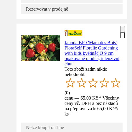
Rezervovat v prodejně
Jahoda BIO 'Mara des Bois'
FloraSelf Floralie Gardening
with kids květináč Ø 9 cm,
opakovaně plodící, intenzivní
chuť
Toto zboží zatím nikdo
nehodnotil.
(
0
)
cenu — 65,00 Kč * Všechny
ceny vč. DPH a bez nákladů
na přepravu za ks
65,00 Kč
*
/
ks
Nelze koupit on-line