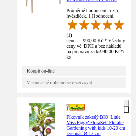
Průměrné hodnocení: 5 z 5
hvězdiček. 1 Hodnocení.
(
1
)
cenu — 990,00 Kč * Všechny
ceny vč. DPH a bez nákladů
na přepravu za ks
990,00 Kč
*
/
ks
Koupit on-line
V současné době nelze rezervovat
Fíkovník zakrslý BIO 'Little
Miss Figgy' FloraSelf Floralie
Gardening with kids 10-20 cm
květináč Ø 13 cm