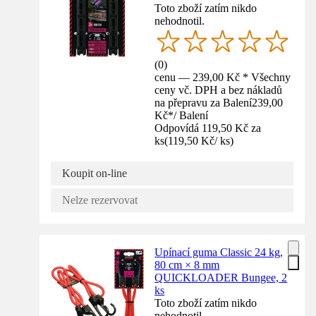
Toto zboží zatím nikdo
nehodnotil.
(
0
)
cenu — 239,00 Kč * Všechny
ceny vč. DPH a bez nákladů
na přepravu za Balení
239,00
Kč
*
/
Balení
Odpovídá 119,50 Kč za
ks
(
119,50 Kč
/
ks
)
Koupit on-line
Nelze rezervovat
Upínací guma Classic 24 kg,
80 cm × 8 mm
QUICKLOADER Bungee, 2
ks
Toto zboží zatím nikdo
nehodnotil.