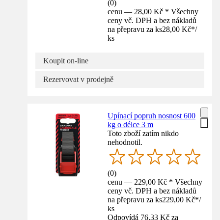
(
0
)
cenu — 28,00 Kč * Všechny
ceny vč. DPH a bez nákladů
na přepravu za ks
28,00 Kč
*
/
ks
Koupit on-line
Rezervovat v prodejně
Upínací popruh nosnost 600
kg o délce 3 m
Toto zboží zatím nikdo
nehodnotil.
(
0
)
cenu — 229,00 Kč * Všechny
ceny vč. DPH a bez nákladů
na přepravu za ks
229,00 Kč
*
/
ks
Odpovídá 76,33 Kč za