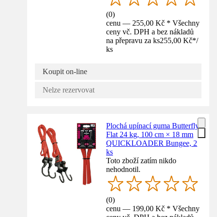
(
0
)
cenu — 255,00 Kč * Všechny
ceny vč. DPH a bez nákladů
na přepravu za ks
255,00 Kč
*
/
ks
Koupit on-line
Nelze rezervovat
Plochá upínací guma Butterfly
Flat 24 kg, 100 cm × 18 mm
QUICKLOADER Bungee, 2
ks
Toto zboží zatím nikdo
nehodnotil.
(
0
)
cenu — 199,00 Kč * Všechny