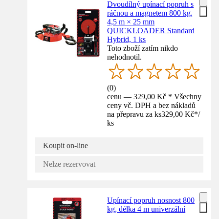
Dvoudílný upínací popruh s
ráčnou a magnetem 800 kg,
4,5 m × 25 mm
QUICKLOADER Standard
Hybrid, 1 ks
Toto zboží zatím nikdo
nehodnotil.
(
0
)
cenu — 329,00 Kč * Všechny
ceny vč. DPH a bez nákladů
na přepravu za ks
329,00 Kč
*
/
ks
Koupit on-line
Nelze rezervovat
Upínací popruh nosnost 800
kg, délka 4 m univerzální