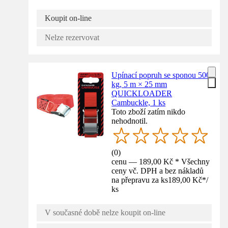
Koupit on-line
Nelze rezervovat
Upínací popruh se sponou 500
kg, 5 m × 25 mm
QUICKLOADER
Cambuckle, 1 ks
Toto zboží zatím nikdo
nehodnotil.
(
0
)
cenu — 189,00 Kč * Všechny
ceny vč. DPH a bez nákladů
na přepravu za ks
189,00 Kč
*
/
ks
V současné době nelze koupit on-line