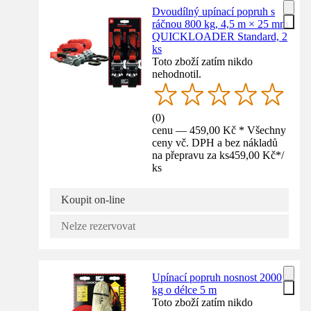
Dvoudílný upínací popruh s
ráčnou 800 kg, 4,5 m × 25 mm
QUICKLOADER Standard, 2
ks
Toto zboží zatím nikdo
nehodnotil.
(
0
)
cenu — 459,00 Kč * Všechny
ceny vč. DPH a bez nákladů
na přepravu za ks
459,00 Kč
*
/
ks
Koupit on-line
Nelze rezervovat
Upínací popruh nosnost 2000
kg o délce 5 m
Toto zboží zatím nikdo