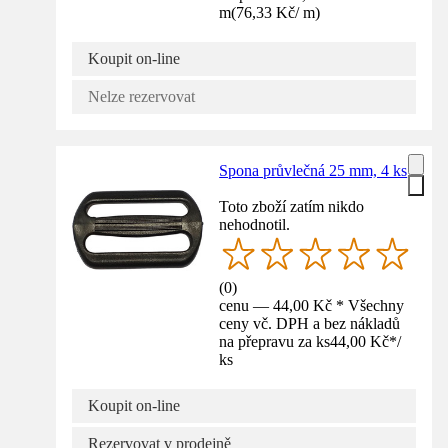
m
(
76,33 Kč
/
m
)
Koupit on-line
Nelze rezervovat
Spona průvlečná 25 mm, 4 ks
Toto zboží zatím nikdo
nehodnotil.
(
0
)
cenu — 44,00 Kč * Všechny
ceny vč. DPH a bez nákladů
na přepravu za ks
44,00 Kč
*
/
ks
Koupit on-line
Rezervovat v prodejně