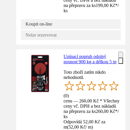
ceny vč. DPH a bez nákladů
na přepravu za ks
199,00 Kč
*
/
ks
Koupit on-line
Nelze rezervovat
Upínací popruh odolný
nosnost 900 kg a délkou 5 m
Toto zboží zatím nikdo
nehodnotil.
(
0
)
cenu — 260,00 Kč * Všechny
ceny vč. DPH a bez nákladů
na přepravu za ks
260,00 Kč
*
/
ks
Odpovídá 52,00 Kč za
m
(
52,00 Kč
/
m
)