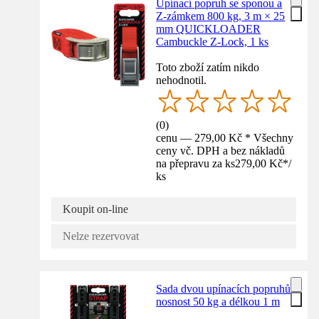
Upínací popruh se sponou a
Z‑zámkem 800 kg, 3 m × 25
mm QUICKLOADER
Cambuckle Z‑Lock, 1 ks
Toto zboží zatím nikdo
nehodnotil.
(
0
)
cenu — 279,00 Kč * Všechny
ceny vč. DPH a bez nákladů
na přepravu za ks
279,00 Kč
*
/
ks
Koupit on-line
Nelze rezervovat
Sada dvou upínacích popruhů
nosnost 50 kg a délkou 1 m