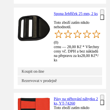
Spona žebříček 25 mm, 2 ks
Toto zboží zatím nikdo
nehodnotil.
(
0
)
cenu — 28,00 Kč * Všechny
ceny vč. DPH a bez nákladů
na přepravu za ks
28,00 Kč
*
/
ks
Koupit on-line
Rezervovat v prodejně
Pásy na stěhování nábytku 2
ks, YT-74260
Toto zboží zatím nikdo