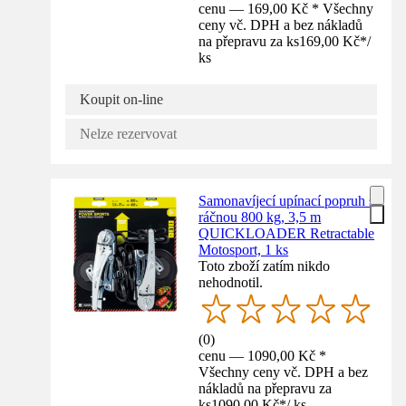
cenu — 169,00 Kč * Všechny
ceny vč. DPH a bez nákladů
na přepravu za ks
169,00 Kč
*
/
ks
Koupit on-line
Nelze rezervovat
Samonavíjecí upínací popruh s
ráčnou 800 kg, 3,5 m
QUICKLOADER Retractable
Motosport, 1 ks
Toto zboží zatím nikdo
nehodnotil.
(
0
)
cenu — 1090,00 Kč *
Všechny ceny vč. DPH a bez
nákladů na přepravu za
ks
1090,00 Kč
*
/
ks