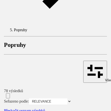
Popruhy
Popruhy
Všec
78 výsledků
Seřazeno podle:
Přeskočit seznam výrobků