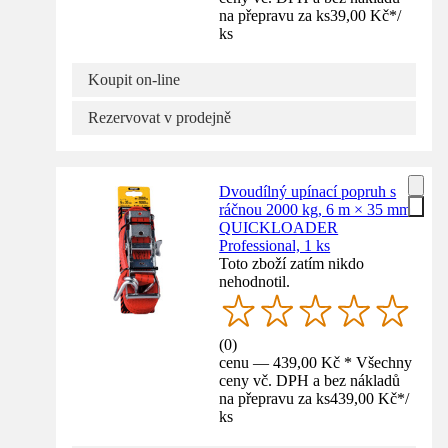
na přepravu za ks
39,00 Kč
*
/
ks
Koupit on-line
Rezervovat v prodejně
Dvoudílný upínací popruh s
ráčnou 2000 kg, 6 m × 35 mm
QUICKLOADER
Professional, 1 ks
Toto zboží zatím nikdo
nehodnotil.
(
0
)
cenu — 439,00 Kč * Všechny
ceny vč. DPH a bez nákladů
na přepravu za ks
439,00 Kč
*
/
ks