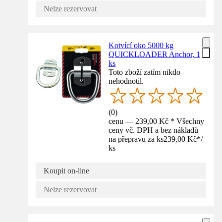
Nelze rezervovat
Kotvící oko 5000 kg
QUICKLOADER Anchor, 1
ks
Toto zboží zatím nikdo
nehodnotil.
(
0
)
cenu — 239,00 Kč * Všechny
ceny vč. DPH a bez nákladů
na přepravu za ks
239,00 Kč
*
/
ks
Koupit on-line
Nelze rezervovat