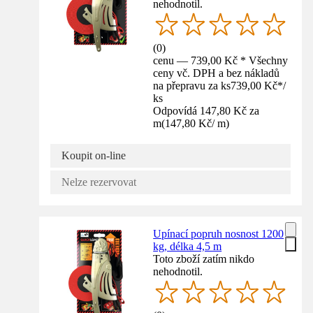
nehodnotil.
(
0
)
cenu — 739,00 Kč * Všechny
ceny vč. DPH a bez nákladů
na přepravu za ks
739,00 Kč
*
/
ks
Odpovídá 147,80 Kč za
m
(
147,80 Kč
/
m
)
Koupit on-line
Nelze rezervovat
Upínací popruh nosnost 1200
kg, délka 4,5 m
Toto zboží zatím nikdo
nehodnotil.