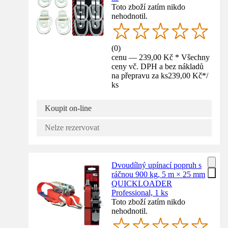
Toto zboží zatím nikdo
nehodnotil.
(
0
)
cenu — 239,00 Kč * Všechny
ceny vč. DPH a bez nákladů
na přepravu za ks
239,00 Kč
*
/
ks
Koupit on-line
Nelze rezervovat
Dvoudílný upínací popruh s
ráčnou 900 kg, 5 m × 25 mm
QUICKLOADER
Professional, 1 ks
Toto zboží zatím nikdo
nehodnotil.