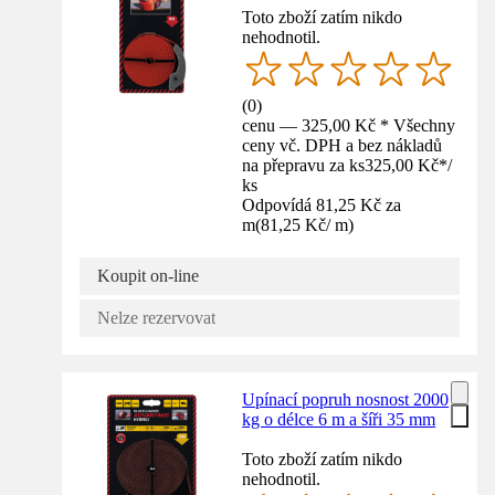
Toto zboží zatím nikdo
nehodnotil.
(
0
)
cenu — 325,00 Kč * Všechny
ceny vč. DPH a bez nákladů
na přepravu za ks
325,00 Kč
*
/
ks
Odpovídá 81,25 Kč za
m
(
81,25 Kč
/
m
)
Koupit on-line
Nelze rezervovat
Upínací popruh nosnost 2000
kg o délce 6 m a šíři 35 mm
Toto zboží zatím nikdo
nehodnotil.