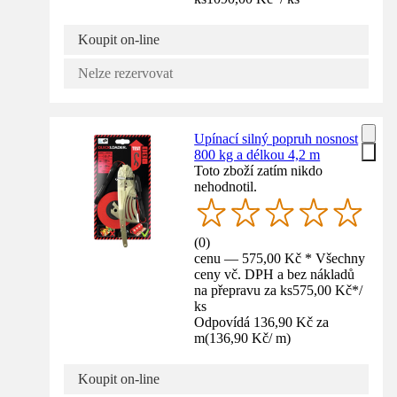
Koupit on-line
Nelze rezervovat
Upínací silný popruh nosnost
800 kg a délkou 4,2 m
Toto zboží zatím nikdo
nehodnotil.
(
0
)
cenu — 575,00 Kč * Všechny
ceny vč. DPH a bez nákladů
na přepravu za ks
575,00 Kč
*
/
ks
Odpovídá 136,90 Kč za
m
(
136,90 Kč
/
m
)
Koupit on-line