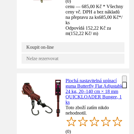
(
0
)
cenu — 685,00 Kč * Všechny
ceny vč. DPH a bez nákladů
na přepravu za ks
685,00 Kč
*
/
ks
Odpovídá 152,22 Kč za
m
(
152,22 Kč
/
m
)
Koupit on-line
Nelze rezervovat
Plochá nastavitelná upínací
guma Butterfly Flat Adjustable
24 kg, 20–140 cm × 18 mm
QUICKLOADER Bungee, 1
ks
Toto zboží zatím nikdo
nehodnotil.
(
0
)