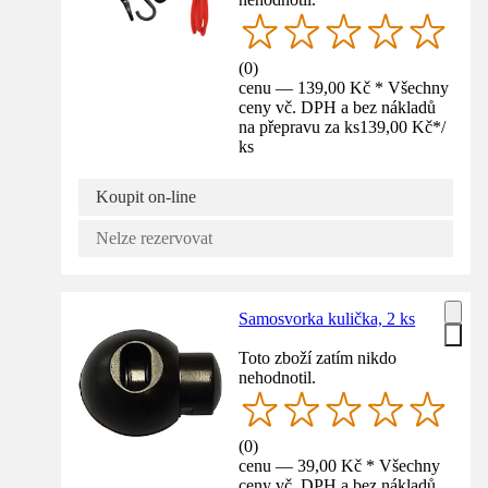
(
0
)
cenu — 139,00 Kč * Všechny
ceny vč. DPH a bez nákladů
na přepravu za ks
139,00 Kč
*
/
ks
Koupit on-line
Nelze rezervovat
Samosvorka kulička, 2 ks
Toto zboží zatím nikdo
nehodnotil.
(
0
)
cenu — 39,00 Kč * Všechny
ceny vč. DPH a bez nákladů