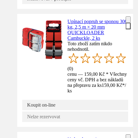
Upínací popruh se sponou 300
kg, 2,5 m × 20 mm
QUICKLOADER
Cambuckle, 2 ks
Toto zboží zatím nikdo
nehodnotil.
(
0
)
cenu — 159,00 Kč * Všechny
ceny vč. DPH a bez nákladů
na přepravu za ks
159,00 Kč
*
/
ks
Koupit on-line
Nelze rezervovat