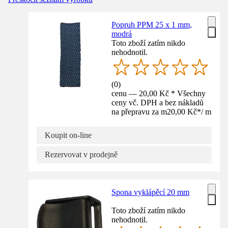
Popruh PPM 25 x 1 mm,
modrá
Toto zboží zatím nikdo
nehodnotil.
(
0
)
cenu — 20,00 Kč * Všechny
ceny vč. DPH a bez nákladů
na přepravu za m
20,00 Kč
*
/
m
Koupit on-line
Rezervovat v prodejně
Spona vyklápěcí 20 mm
Toto zboží zatím nikdo
nehodnotil.