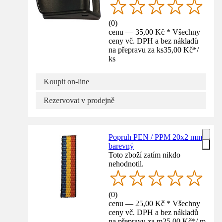
(
0
)
cenu — 35,00 Kč * Všechny
ceny vč. DPH a bez nákladů
na přepravu za ks
35,00 Kč
*
/
ks
Koupit on-line
Rezervovat v prodejně
Popruh PEN / PPM 20x2 mm,
barevný
Toto zboží zatím nikdo
nehodnotil.
(
0
)
cenu — 25,00 Kč * Všechny
ceny vč. DPH a bez nákladů
na přepravu za m
25,00 Kč
*
/
m