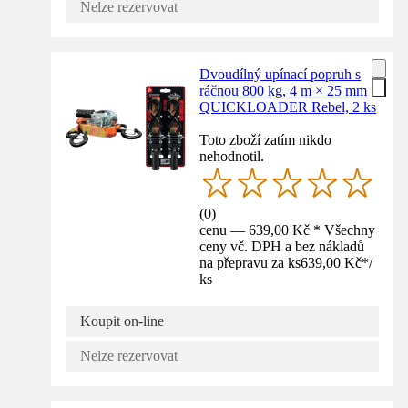
Nelze rezervovat
Dvoudílný upínací popruh s
ráčnou 800 kg, 4 m × 25 mm
QUICKLOADER Rebel, 2 ks
Toto zboží zatím nikdo
nehodnotil.
(
0
)
cenu — 639,00 Kč * Všechny
ceny vč. DPH a bez nákladů
na přepravu za ks
639,00 Kč
*
/
ks
Koupit on-line
Nelze rezervovat