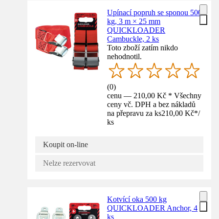
Upínací popruh se sponou 500
kg, 3 m × 25 mm
QUICKLOADER
Cambuckle, 2 ks
Toto zboží zatím nikdo
nehodnotil.
(
0
)
cenu — 210,00 Kč * Všechny
ceny vč. DPH a bez nákladů
na přepravu za ks
210,00 Kč
*
/
ks
Koupit on-line
Nelze rezervovat
Kotvící oka 500 kg
QUICKLOADER Anchor, 4
ks