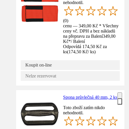
nehodnotil.
(
0
)
cenu — 349,00 Kč * Všechny
ceny vč. DPH a bez nákladů
na přepravu za Balení
349,00
Kč
*
/
Balení
Odpovídá 174,50 Kč za
ks
(
174,50 Kč
/
ks
)
Koupit on-line
Nelze rezervovat
Spona průvlečná 40 mm, 2 ks
Toto zboží zatím nikdo
nehodnotil.