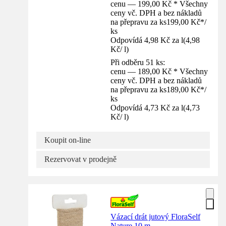
cenu — 199,00 Kč * Všechny
ceny vč. DPH a bez nákladů
na přepravu za ks
199,00 Kč
*
/
ks
Odpovídá 4,98 Kč za l
(
4,98
Kč
/
l
)
Při odběru 51 ks:
cenu — 189,00 Kč * Všechny
ceny vč. DPH a bez nákladů
na přepravu za ks
189,00 Kč
*
/
ks
Odpovídá 4,73 Kč za l
(
4,73
Kč
/
l
)
Koupit on-line
Rezervovat v prodejně
Vázací drát jutový FloraSelf
Nature 10 m