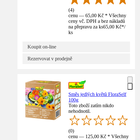
(
4
)
cenu — 65,00 Kč * Všechny
ceny vč. DPH a bez nákladů
na přepravu za ks
65,00 Kč
*
/
ks
Koupit on-line
Rezervovat v prodejně
Směs jedlých květů FloraSelf
100g
Toto zboží zatím nikdo
nehodnotil.
(
0
)
cenu — 125,00 Kč * Všechny