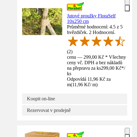
Jutové proužky FloraSelf
10x250 cm
Průměrné hodnocení: 4.5 z 5
hvězdiček. 2 Hodnocení.
(
2
)
cenu — 299,00 Kč * Všechny
ceny vč. DPH a bez nákladů
na přepravu za ks
299,00 Kč
*
/
ks
Odpovídá 11,96 Kč za
m
(
11,96 Kč
/
m
)
Koupit on-line
Rezervovat v prodejně