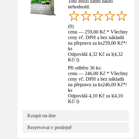
Toto zboží zatím nikdo
nehodnotil.
(
0
)
cenu — 259,00 Kč * Všechny
ceny vč. DPH a bez nákladů
na přepravu za ks
259,00 Kč
*
/
ks
Odpovídá 4,32 Kč za l
(
4,32
Kč
/
l
)
Při odběru 36 ks:
cenu — 246,00 Kč * Všechny
ceny vč. DPH a bez nákladů
na přepravu za ks
246,00 Kč
*
/
ks
Odpovídá 4,10 Kč za l
(
4,10
Kč
/
l
)
Koupit on-line
Rezervovat v prodejně