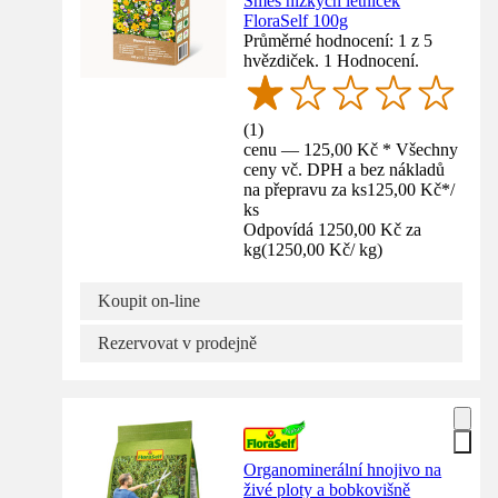
Směs nízkých letniček
FloraSelf 100g
Průměrné hodnocení: 1 z 5
hvězdiček. 1 Hodnocení.
(
1
)
cenu — 125,00 Kč * Všechny
ceny vč. DPH a bez nákladů
na přepravu za ks
125,00 Kč
*
/
ks
Odpovídá 1250,00 Kč za
kg
(
1250,00 Kč
/
kg
)
Koupit on-line
Rezervovat v prodejně
Organominerální hnojivo na
živé ploty a bobkovišně