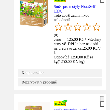
Směs pro motýly FloraSelf
100g
Toto zboží zatím nikdo
nehodnotil.
(
0
)
cenu — 125,00 Kč * Všechny
ceny vč. DPH a bez nákladů
na přepravu za ks
125,00 Kč
*
/
ks
Odpovídá 1250,00 Kč za
kg
(
1250,00 Kč
/
kg
)
Koupit on-line
Rezervovat v prodejně