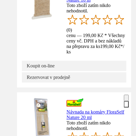
Toto zboží zatím nikdo
nehodnotil.
(
0
)
cenu — 199,00 Kč * Všechny
ceny vč. DPH a bez nákladů
na přepravu za ks
199,00 Kč
*
/
ks
Koupit on-line
Rezervovat v prodejně
Návnada na komáry FloraSelf
Nature 20 ml
Toto zboží zatím nikdo
nehodnotil.