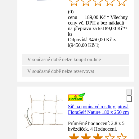
(
0
)
cenu — 189,00 Kč * Všechny
ceny vč. DPH a bez nákladů
na přepravu za ks
189,00 Kč
*
/
ks
Odpovídá 9450,00 Kč za
l
(
9450,00 Kč
/
l
)
V současné době nelze koupit on-line
V současné době nelze rezervovat
Síť na popínavé rostliny jutová
FloraSelf Nature 180 x 250 cm
Průměrné hodnocení: 2.8 z 5
hvězdiček. 4 Hodnocení.