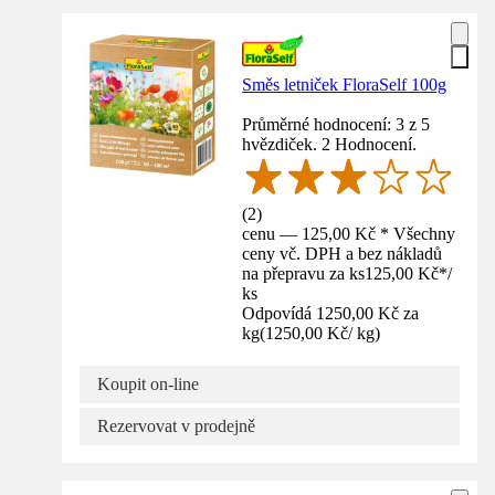
Směs letniček FloraSelf 100g
Průměrné hodnocení: 3 z 5
hvězdiček. 2 Hodnocení.
(
2
)
cenu — 125,00 Kč * Všechny
ceny vč. DPH a bez nákladů
na přepravu za ks
125,00 Kč
*
/
ks
Odpovídá 1250,00 Kč za
kg
(
1250,00 Kč
/
kg
)
Koupit on-line
Rezervovat v prodejně