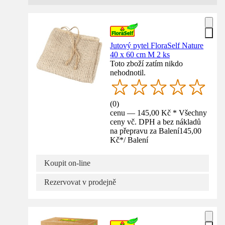
Jutový pytel FloraSelf Nature
40 x 60 cm M 2 ks
Toto zboží zatím nikdo
nehodnotil.
(
0
)
cenu — 145,00 Kč * Všechny
ceny vč. DPH a bez nákladů
na přepravu za Balení
145,00
Kč
*
/
Balení
Koupit on-line
Rezervovat v prodejně