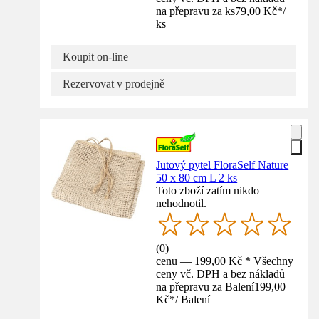
na přepravu za ks
79,00 Kč
*
/
ks
Koupit on-line
Rezervovat v prodejně
Jutový pytel FloraSelf Nature
50 x 80 cm L 2 ks
Toto zboží zatím nikdo
nehodnotil.
(
0
)
cenu — 199,00 Kč * Všechny
ceny vč. DPH a bez nákladů
na přepravu za Balení
199,00
Kč
*
/
Balení