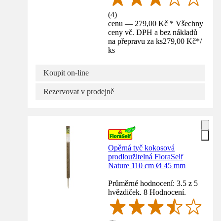
(
4
)
cenu — 279,00 Kč * Všechny
ceny vč. DPH a bez nákladů
na přepravu za ks
279,00 Kč
*
/
ks
Koupit on-line
Rezervovat v prodejně
Opěrná tyč kokosová
prodloužitelná FloraSelf
Nature 110 cm Ø 45 mm
Průměrné hodnocení: 3.5 z 5
hvězdiček. 8 Hodnocení.