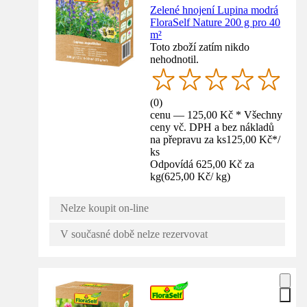
Zelené hnojení Lupina modrá
FloraSelf Nature 200 g pro 40
m²
Toto zboží zatím nikdo
nehodnotil.
(
0
)
cenu — 125,00 Kč * Všechny
ceny vč. DPH a bez nákladů
na přepravu za ks
125,00 Kč
*
/
ks
Odpovídá 625,00 Kč za
kg
(
625,00 Kč
/
kg
)
Nelze koupit on-line
V současné době nelze rezervovat