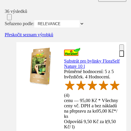
36 výsledků
Seřazeno podle:
Přeskočit seznam výrobků
Substrát pro bylinky FloraSelf
Nature 10 l
Průměrné hodnocení: 5 z 5
hvězdiček. 4 Hodnocení.
(
4
)
cenu — 95,00 Kč * Všechny
ceny vč. DPH a bez nákladů
na přepravu za ks
95,00 Kč
*
/
ks
Odpovídá 9,50 Kč za l
(
9,50
Kč
/
l
)