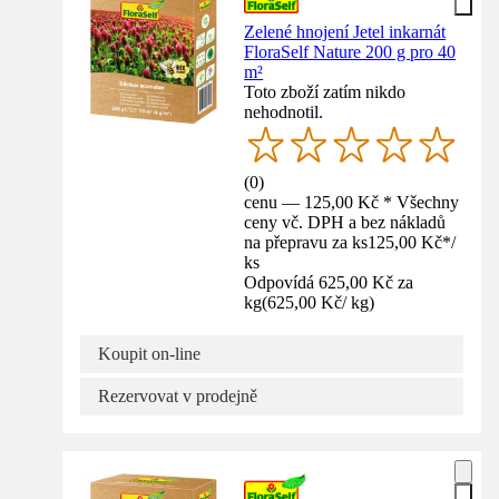
Zelené hnojení Jetel inkarnát
FloraSelf Nature 200 g pro 40
m²
Toto zboží zatím nikdo
nehodnotil.
(
0
)
cenu — 125,00 Kč * Všechny
ceny vč. DPH a bez nákladů
na přepravu za ks
125,00 Kč
*
/
ks
Odpovídá 625,00 Kč za
kg
(
625,00 Kč
/
kg
)
Koupit on-line
Rezervovat v prodejně