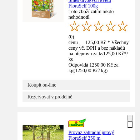
Směs divokých květů
FloraSelf 100g
Toto zboží zatím nikdo
nehodnotil.
(
0
)
cenu — 125,00 Kč * Všechny
ceny vč. DPH a bez nákladů
na přepravu za ks
125,00 Kč
*
/
ks
Odpovídá 1250,00 Kč za
kg
(
1250,00 Kč
/
kg
)
Koupit on-line
Rezervovat v prodejně
Provaz zahradní jutový
FloraSelf 250 m