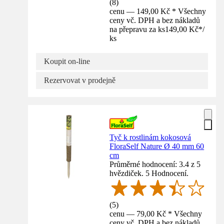
(
8
)
cenu — 149,00 Kč * Všechny
ceny vč. DPH a bez nákladů
na přepravu za ks
149,00 Kč
*
/
ks
Koupit on-line
Rezervovat v prodejně
Tyč k rostlinám kokosová
FloraSelf Nature Ø 40 mm 60
cm
Průměrné hodnocení: 3.4 z 5
hvězdiček. 5 Hodnocení.
(
5
)
cenu — 79,00 Kč * Všechny
ceny vč. DPH a bez nákladů