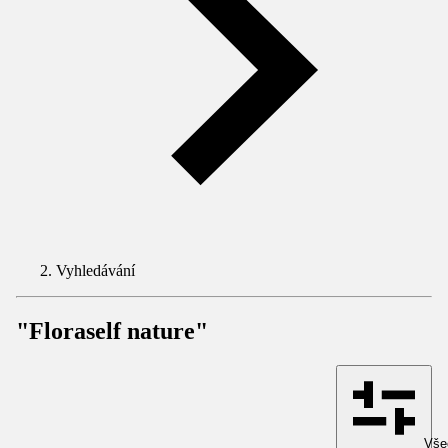
Vyhledávání
"Floraself nature"
Všec