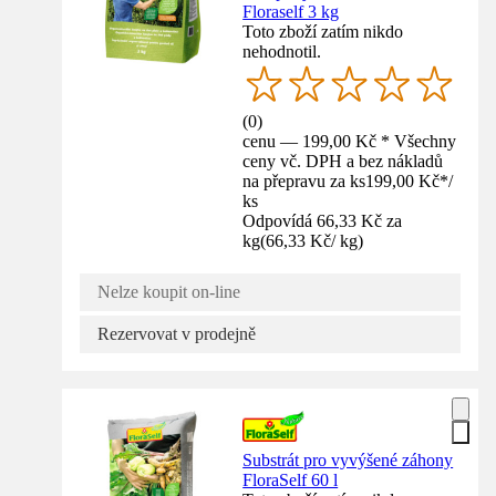
Floraself 3 kg
Toto zboží zatím nikdo
nehodnotil.
(
0
)
cenu — 199,00 Kč * Všechny
ceny vč. DPH a bez nákladů
na přepravu za ks
199,00 Kč
*
/
ks
Odpovídá 66,33 Kč za
kg
(
66,33 Kč
/
kg
)
Nelze koupit on-line
Rezervovat v prodejně
Substrát pro vyvýšené záhony
FloraSelf 60 l