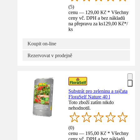
(
5
)
cenu — 129,00 Kč * Všechny
ceny vč. DPH a bez nákladů
na přepravu za ks
129,00 Kč
*
/
ks
Koupit on-line
Rezervovat v prodejně
Substrát pro zeleninu a rajčata
FloraSelf Nature 40 l
Toto zboží zatím nikdo
nehodnotil.
(
0
)
cenu — 195,00 Kč * Všechny
ceny vč. DPH a bez nákladů