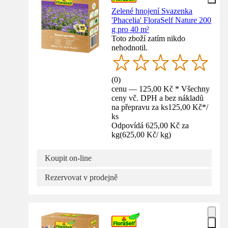
Zelené hnojení Svazenka
'Phacelia' FloraSelf Nature 200
g pro 40 m²
Toto zboží zatím nikdo
nehodnotil.
(
0
)
cenu — 125,00 Kč * Všechny
ceny vč. DPH a bez nákladů
na přepravu za ks
125,00 Kč
*
/
ks
Odpovídá 625,00 Kč za
kg
(
625,00 Kč
/
kg
)
Koupit on-line
Rezervovat v prodejně