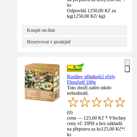
ks
Odpovídá 1250,00 Kč za
kg
(
1250,00 Kč
/
kg
)
Koupit on-line
Rezervovat v prodejně
Rostliny přitahující včely
FloraSelf 100g
Toto zboží zatím nikdo
nehodnotil.
(
0
)
cenu — 125,00 Kč * Všechny
ceny vč. DPH a bez nákladů
na přepravu za ks
125,00 Kč
*
/
ks