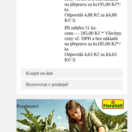
na přepravu za ks
195,00 Kč
*
/
ks
Odpovídá 4,88 Kč za l
(
4,88
Kč
/
l
)
Při odběru 51 ks:
cenu — 185,00 Kč * Všechny
ceny vč. DPH a bez nákladů
na přepravu za ks
185,00 Kč
*
/
ks
Odpovídá 4,63 Kč za l
(
4,63
Kč
/
l
)
Koupit on-line
Rezervovat v prodejně
Poradenství