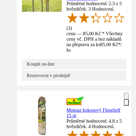
Průměrné hodnocení: 2.3 z 5
hvězdiček. 3 Hodnocení.
(
3
)
cenu — 85,00 Kč * Všechny
ceny vč. DPH a bez nákladů
na přepravu za ks
85,00 Kč
*
/
ks
Koupit on-line
Rezervovat v prodejně
Motouz kokosový FloraSelf
15 m
Průměrné hodnocení: 4.8 z 5
hvězdiček. 4 Hodnocení.