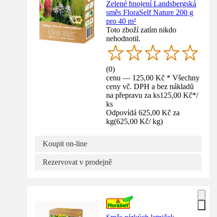
Zelené hnojení Landsbergská
směs FloraSelf Nature 200 g
pro 40 m²
Toto zboží zatím nikdo
nehodnotil.
(
0
)
cenu — 125,00 Kč * Všechny
ceny vč. DPH a bez nákladů
na přepravu za ks
125,00 Kč
*
/
ks
Odpovídá 625,00 Kč za
kg
(
625,00 Kč
/
kg
)
Koupit on-line
Rezervovat v prodejně