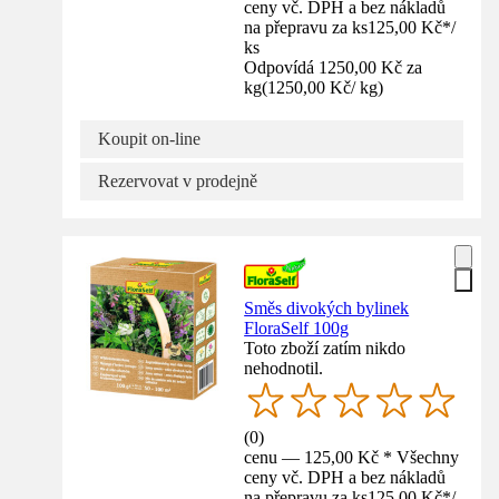
ceny vč. DPH a bez nákladů
na přepravu za ks
125,00 Kč
*
/
ks
Odpovídá 1250,00 Kč za
kg
(
1250,00 Kč
/
kg
)
Koupit on-line
Rezervovat v prodejně
Směs divokých bylinek
FloraSelf 100g
Toto zboží zatím nikdo
nehodnotil.
(
0
)
cenu — 125,00 Kč * Všechny
ceny vč. DPH a bez nákladů
na přepravu za ks
125,00 Kč
*
/