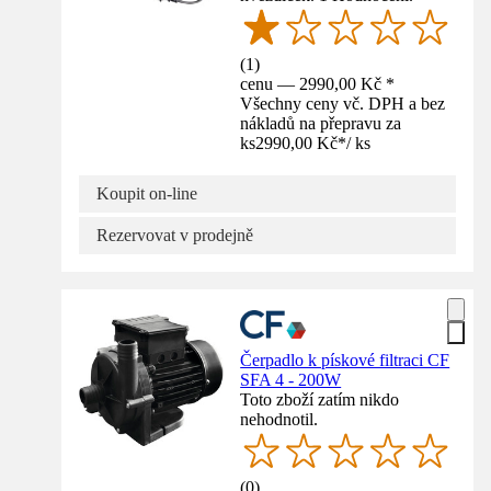
(
1
)
cenu — 2990,00 Kč *
Všechny ceny vč. DPH a bez
nákladů na přepravu za
ks
2990,00 Kč
*
/
ks
Koupit on-line
Rezervovat v prodejně
Čerpadlo k pískové filtraci CF
SFA 4 - 200W
Toto zboží zatím nikdo
nehodnotil.
(
0
)