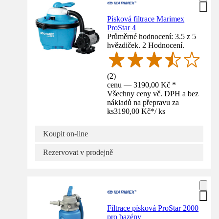
Písková filtrace Marimex
ProStar 4
Průměrné hodnocení: 3.5 z 5
hvězdiček. 2 Hodnocení.
(
2
)
cenu — 3190,00 Kč *
Všechny ceny vč. DPH a bez
nákladů na přepravu za
ks
3190,00 Kč
*
/
ks
Koupit on-line
Rezervovat v prodejně
Filtrace písková ProStar 2000
pro bazény