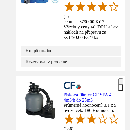
(
1
)
cenu — 3790,00 Kč *
Všechny ceny vč. DPH a bez
nákladů na přepravu za
ks
3790,00 Kč
*
/
ks
Koupit on-line
Rezervovat v prodejně
Písková filtrace CF SFA 4
4m3/h do 25m3
Průměrné hodnocení: 3.1 z 5
hvězdiček. 186 Hodnocení.
(
186
)