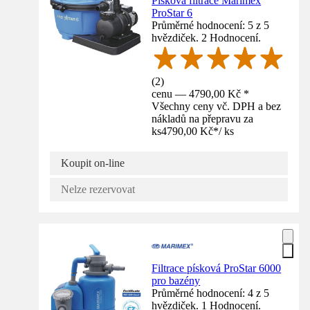
Písková filtrace Marimex
ProStar 6
Průměrné hodnocení: 5 z 5
hvězdiček. 2 Hodnocení.
(
2
)
cenu — 4790,00 Kč *
Všechny ceny vč. DPH a bez
nákladů na přepravu za
ks
4790,00 Kč
*
/
ks
Koupit on-line
Nelze rezervovat
Filtrace písková ProStar 6000
pro bazény
Průměrné hodnocení: 4 z 5
hvězdiček. 1 Hodnocení.