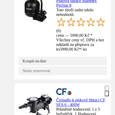
Písková filtrace Marimex
ProStar 8
Toto zboží zatím nikdo
nehodnotil.
(
0
)
cenu — 5990,00 Kč *
Všechny ceny vč. DPH a bez
nákladů na přepravu za
ks
5990,00 Kč
*
/
ks
Koupit on-line
Nelze rezervovat
Čerpadlo k pískové filtraci CF
SFA 6 - 400W
Průměrné hodnocení: 1 z 5
hvězdiček. 1 Hodnocení.