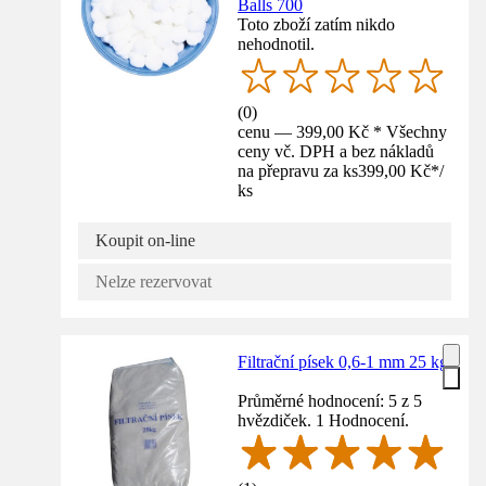
Balls 700
Toto zboží zatím nikdo
nehodnotil.
(
0
)
cenu — 399,00 Kč * Všechny
ceny vč. DPH a bez nákladů
na přepravu za ks
399,00 Kč
*
/
ks
Koupit on-line
Nelze rezervovat
Filtrační písek 0,6-1 mm 25 kg
Průměrné hodnocení: 5 z 5
hvězdiček. 1 Hodnocení.