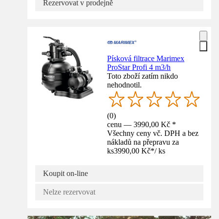
Rezervovat v prodejně
Písková filtrace Marimex
ProStar Profi 4 m3/h
Toto zboží zatím nikdo
nehodnotil.
(
0
)
cenu — 3990,00 Kč *
Všechny ceny vč. DPH a bez
nákladů na přepravu za
ks
3990,00 Kč
*
/
ks
Koupit on-line
Nelze rezervovat