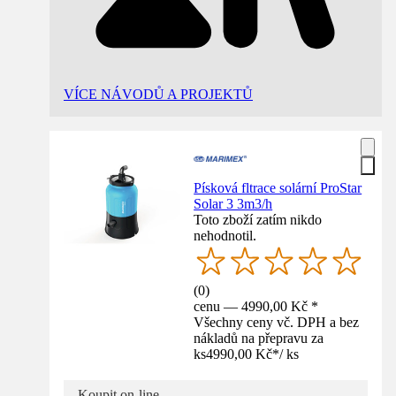
VÍCE NÁVODŮ A PROJEKTŮ
Písková fltrace solární ProStar
Solar 3 3m3/h
Toto zboží zatím nikdo
nehodnotil.
(
0
)
cenu — 4990,00 Kč *
Všechny ceny vč. DPH a bez
nákladů na přepravu za
ks
4990,00 Kč
*
/
ks
Koupit on-line