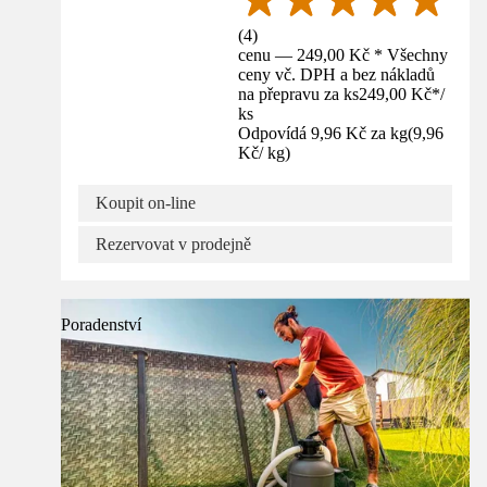
(
4
)
cenu — 249,00 Kč * Všechny
ceny vč. DPH a bez nákladů
na přepravu za ks
249,00 Kč
*
/
ks
Odpovídá 9,96 Kč za kg
(
9,96
Kč
/
kg
)
Koupit on-line
Rezervovat v prodejně
Poradenství