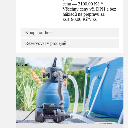
cenu — 3190,00 Kč *
Všechny ceny vč. DPH a bez
nákladů na přepravu za
ks
3190,00 Kč
*
/
ks
Koupit on-line
Rezervovat v prodejně
Návod