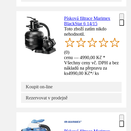
Písková filtrace Marimex
BlackStar 6 14/15
Toto zboží zatím nikdo
nehodnotil.
(
0
)
cenu — 4990,00 Kč *
Všechny ceny vč. DPH a bez
nákladů na přepravu za
ks
4990,00 Kč
*
/
ks
Koupit on-line
Rezervovat v prodejně