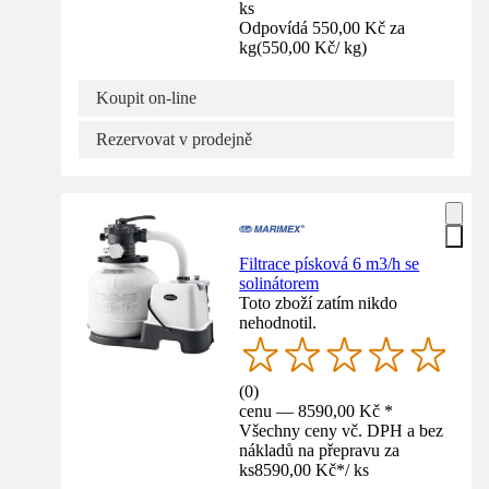
ks
Odpovídá 550,00 Kč za
kg
(
550,00 Kč
/
kg
)
Koupit on-line
Rezervovat v prodejně
Filtrace písková 6 m3/h se
solinátorem
Toto zboží zatím nikdo
nehodnotil.
(
0
)
cenu — 8590,00 Kč *
Všechny ceny vč. DPH a bez
nákladů na přepravu za
ks
8590,00 Kč
*
/
ks