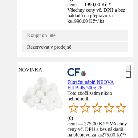
cenu — 1990,00 Kč *
Všechny ceny vč. DPH a bez
nákladů na přepravu za
ks
1990,00 Kč
*
/
ks
Koupit on-line
Rezervovat v prodejně
NOVINKA
Filtrační náplň NEOVA
Filt.Balls 500g 26
Toto zboží zatím nikdo
nehodnotil.
(
0
)
cenu — 275,00 Kč * Všechny
ceny vč. DPH a bez nákladů
na přepravu za ks
275,00 Kč
*
/