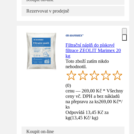
Rezervovat v prodejně
Filtrační náplň do pískové
filtrace ZEOLIT Marimex 20
kg
Toto zboží zatím nikdo
nehodnotil.
(
0
)
cenu — 269,00 Kč * Všechny
ceny vč. DPH a bez nákladů
na přepravu za ks
269,00 Kč
*
/
ks
Odpovídá 13,45 Kč za
kg
(
13,45 Kč
/
kg
)
Koupit on-line