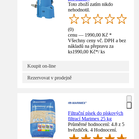
Toto zboží zatím nikdo
nehodnotil.
(
0
)
cenu — 1990,00 Kč *
Všechny ceny vč. DPH a bez
nákladů na přepravu za
ks
1990,00 Kč
*
/
ks
Koupit on-line
Rezervovat v prodejně
Filtrační písek do pískových
filtrací Marimex 25 kg
Průměrné hodnocení: 4.8 z 5
hvězdiček. 4 Hodnocení.